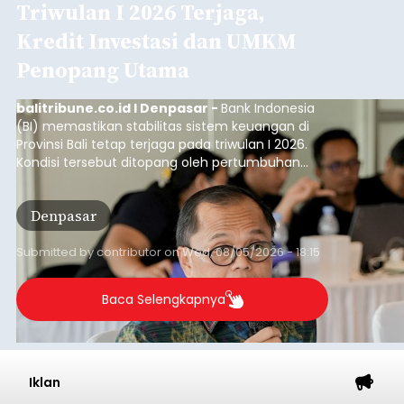
Triwulan I 2026 Terjaga,
Kredit Investasi dan UMKM
Penopang Utama
balitribune.co.id I Denpasar -
Bank Indonesia
(BI) memastikan stabilitas sistem keuangan di
Provinsi Bali tetap terjaga pada triwulan I 2026.
Kondisi tersebut ditopang oleh pertumbuhan
penyaluran kredit yang masih positif, terutama
pada sektor-sektor utama penggerak ekonomi
Denpasar
daerah, dengan risiko kredit yang tetap
terkendali.
Submitted by
contributor
on
Wed, 08/05/2026 - 18:15
Baca Selengkapnya
Iklan