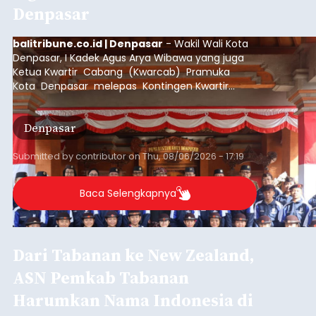
Denpasar
balitribune.co.id | Denpasar
- Wakil Wali Kota
Denpasar, I Kadek Agus Arya Wibawa yang juga
Ketua Kwartir Cabang (Kwarcab) Pramuka
Kota Denpasar melepas Kontingen Kwartir
Cabang Gerakan Pramuka Denpasar yang akan
mengikuti Jambore Nasional Pramuka ke-12
Denpasar
Tahun 2026 di Bumi Perkemahan Cibubur,
Jakarta Timur.
Submitted by
contributor
on
Thu, 08/06/2026 - 17:19
Baca Selengkapnya
Dari Tabanan ke New Zealand,
ASN Pemkab Tabanan
Harumkan Nama Indonesia di