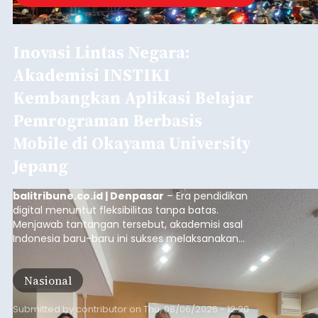
Inovasi Lintas Negara:
Akademisi INSTIKI
Kembangkan Aplikasi Belajar
Pemrograman Berbasis
Mobile di Okayama University
Jepang
balitribune.co.id | Denpasar
– Era pendidikan
digital menuntut fleksibilitas tanpa batas.
Menjawab tantangan tersebut, akademisi asal
Indonesia baru-baru ini sukses melaksanakan
program Pengabdian Kepada Masyarakat (PKM)
skala internasional di Distributed Systems
Nasional
Laboratory, Okayama University, Jepang.
Submitted by
contributor
on
Thu, 08/06/2026 - 12:20