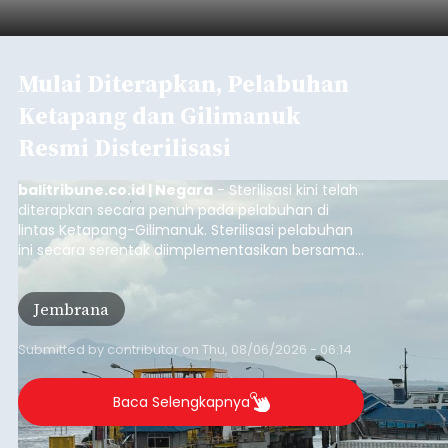
Mulai Diterapkan, Pelabuhan
Ketapang dan Gilimanuk
Resmi Disterilisasi
balitribune.co.id | Negara
- Sterilisasi kini telah
diterapkan secara penuh pada pelabuhan di
lintas Ketapang-Gilimanuk. Sterilisasi pelabuhan
ini secara serentak diimplementasikan bersama
empat pelabuhan utama lainnya, yakni
Pelabuhan Merak, Bakauheni, Kayangan, dan
Jembrana
Lembar pada Rabu (5/8/2026).
Submitted by
contributor
on
Thu, 08/06/2026 - 06:14
Baca Selengkapnya