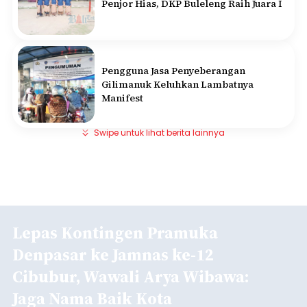
Penjor Hias, DKP Buleleng Raih Juara I
Pengguna Jasa Penyeberangan
Gilimanuk Keluhkan Lambatnya
Manifest
Swipe untuk lihat berita lainnya
Lepas Kontingen Pramuka
Denpasar ke Jamnas ke-12
Cibubur, Wawali Arya Wibawa:
Jaga Nama Baik Kota