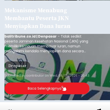
Mekanisme Menabung
Membantu Peserta JKN
Menyiapkan Dana Iuran
balitribune.co.id | Denpasar
- Tidak sedikit
peserta Jaminan Kesehatan Nasional (JKN) yang
memiliki kemauan membayar iuran, namun
mengalami kendala menyiapkan dana secara
penuh saat jatuh tempo pembayaran iuran.
Kondisi ini terutama dialami oleh peserta
Denpasar
segmen Pekerja Bukan Penerima Upah (PBPU)
yang memiliki penghasilan tidak tetap.
Submitted by
contributor
on
Wed, 08/05/2026 - 20:43
Baca Selengkapnya