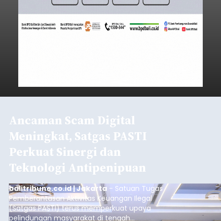
Ancaman Scam Digital
Meningkat, Satgas PASTI
Perkuat Sinergi dan
Teknologi Antipenipuan
balitribune.co.id | Jakarta
- Satuan Tugas
Pemberantasan Aktivitas Keuangan Ilegal
(Satgas PASTI) terus memperkuat upaya
pelindungan masyarakat di tengah