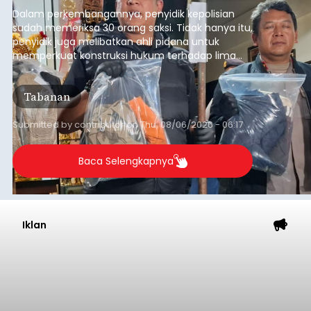
yang terjadi beberapa waktu lalu.
Dalam perkembangannya, penyidik kepolisian
sudah memeriksa 30 orang saksi. Tidak hanya itu,
penyidik juga melibatkan ahli pidana untuk
memperkuat konstruksi hukum terhadap lima
orang tersangka yang saat ini ditahan.
Tabanan
Submitted by
contributor
on
Thu, 08/06/2026 - 06:17
Baca Selengkapnya
Iklan