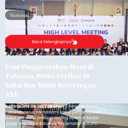
meningkatnya ancaman penipuan digital yang
semakin kompleks.
Nasional
Submitted by
contributor
on
Thu, 08/06/2026 - 09:45
Baca Selengkapnya
Usut Pengeroyokan Maut di
Tabanan, Polisi Periksa 30
Saksi dan Minta Keterangan
Ahli
balitribune.co.id | Tabanan
- Penyidik Polres
Tabanan terus mendalami kasus pengeroyokan
maut terhadap terduga maling ayam di Banjar
Juwuk Legi, Desa Batunya, Kecamatan Baturiti