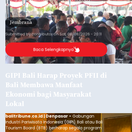
Kegiatan yang digelar Gedung Kesenian Ir.
Soekarno ini memadukan pemberdayaan
ekonomi masyarakat dengan aksi sosial tersebut
Jembrana
mendapat antusiasme tinggi dan mencatat nilai
transaksi mencapai Rp672.733.200.
Submitted by
contributor
on
Sat, 08/08/2026 - 20:11
Baca Selengkapnya
GIPI Bali Harap Proyek PFII di
Bali Membawa Manfaat
Ekonomi bagi Masyarakat
Lokal
balitribune.co.id | Denpasar -
Gabungan
Industri Pariwisata Indonesia (GIPI) Bali atau Bali
Tourism Board (BTB) berharap segala program