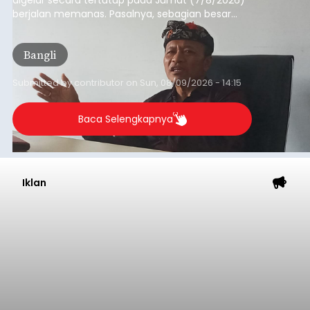
berjalan memanas. Pasalnya, sebagian besar
dana hibah yang bersumber dari pokok-pokok
pikiran (pokok-pokok pikiran/pokir) dewan hasil
Bangli
penjaringan aspirasi masyarakat saat reses tak
kunjung cair.
Submitted by
contributor
on
Sun, 08/09/2026 - 14:15
Baca Selengkapnya
Iklan