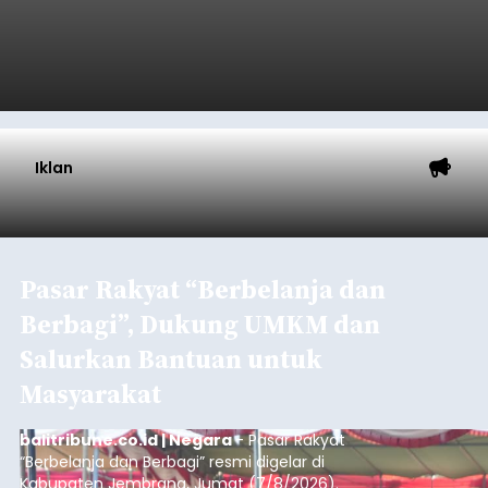
Iklan
Pasar Rakyat “Berbelanja dan
Berbagi”, Dukung UMKM dan
Salurkan Bantuan untuk
Masyarakat
balitribune.co.id | Negara
- Pasar Rakyat
“Berbelanja dan Berbagi” resmi digelar di
Kabupaten Jembrana, Jumat (7/8/2026).