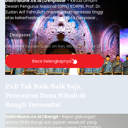
balitribune.co.id | Denpasar
- Ketua Umum
Dewan Pengurus Nasional (DPN) KORPRI, Prof. Dr.
Zudan Arif Fahrulloh, memberikan apresiasi tinggi
atas keberhasilan Pemerintah Kota Denpasar
dan KORPRI Kota Denpasar dalam
mengimplementasikan program gotong royong
Denpasar
kepedulian sosial bertajuk "Sembagi Arutala".
Submitted by
contributor
on
Sun, 08/09/2026 - 14:22
Baca Selengkapnya
PAD Tak Baik-Baik Saja,
Pencairan Dana Hibah di
Bangli Tersendat
balitribune.co.id | Bangli -
Rapat gabungan
antara DPRD Bangli dan jajaran eksekutif yang
digelar secara tertutup pada Jumat (7/8/2026)