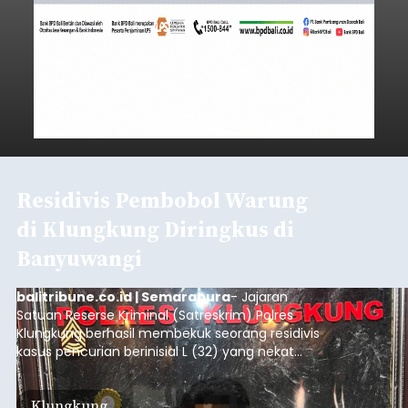
Residivis Pembobol Warung
di Klungkung Diringkus di
Banyuwangi
balitribune.co.id | Semarapura
- Jajaran
Satuan Reserse Kriminal (Satreskrim) Polres
Klungkung berhasil membekuk seorang residivis
kasus pencurian berinisial L (32) yang nekat
membobol warung milik warga di Jalan Galang
Sanja, Dusun Kanginan, Desa Paksebali,
Klungkung
Kecamatan Dawan, Kabupaten Klungkung.