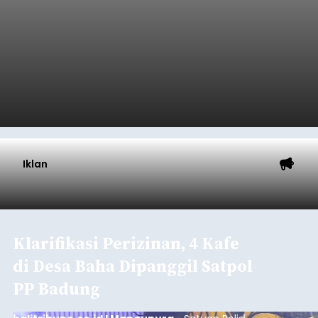
Iklan
Klarifikasi Perizinan, 4 Kafe
di Desa Baha Dipanggil Satpol
PP Badung