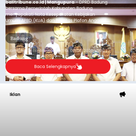
balitribune.co.id | Mangupura
- DPRD Badung
bersama Pemerintah Kabupaten Badung
menyepakati Nota Kesepakatan Kebijakan
Umum APBD (KUA) dan Prioritas Plafon Anggaran
Sementara (PPAS) Tahun Anggaran 2027 dalam
rapat paripurna yang digelar di Gedung DPRD
Badung
Badung, Kamis (6/8/2026).
Submitted by
contributor
on
Thu, 08/06/2026 - 20:27
Baca Selengkapnya
Iklan