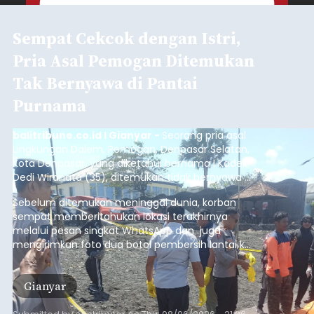
Sempat Cekcok dengan Istri,
Pria Asal Pemogan Ditemukan
Tak Bernyawa di Pantai
Purnama
balitribune.co.id I Gianyar -
Seorang pria asal
Lingkungan Dalem, Pemogan, Denpasar Selatan,
Kota Denpasar, yang diketahui bernama I Kadek
Dedi Wiranata (35), ditemukan tidak bernyawa di
pesisir Pantai Purnama, Sukawati.
Sebelum ditemukan meninggal dunia, korban
sempat memberitahukan lokasi terakhirnya
melalui pesan singkat WhatsApp dan juga
mengirimkan foto dua botol pembersih lantai ke
istrinya.
Gianyar