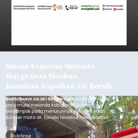
Musim Kemarau Melanda,
Warga Desa Sinabun
Kesulitan Dapatkan Air Bersih
balitribune.co.id I Singaraja -
Musim kemarau
yang mulai melanda Kabupaten Buleleng
berdampak pada menurunnya debit sejumlah
sumber mata air. Kondisi tersebut menyebabkan
warga di beberapa desa mulai mengalami
kesulitan mendapatkan air bersih, terutama
Buleleng
untuk memenuhi kebutuhan mandi, cuci, dan