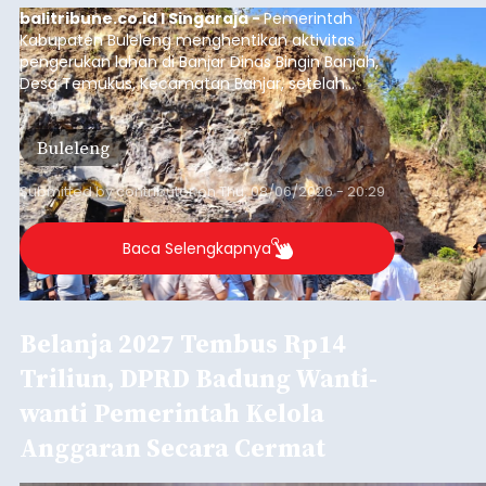
balitribune.co.id I Singaraja -
Pemerintah
Kabupaten Buleleng menghentikan aktivitas
pengerukan lahan di Banjar Dinas Bingin Banjah,
Desa Temukus, Kecamatan Banjar, setelah
ditemukan indikasi kegiatan pengambilan
material yang tidak sesuai dengan peruntukan
Buleleng
kawasan.
Submitted by
contributor
on
Thu, 08/06/2026 - 20:29
Baca Selengkapnya
Belanja 2027 Tembus Rp14
Triliun, DPRD Badung Wanti-
wanti Pemerintah Kelola
Anggaran Secara Cermat