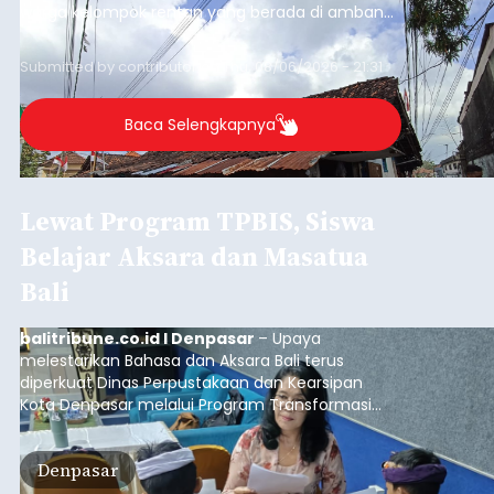
warga kelompok rentan yang berada di ambang
garis kemiskinan. Langkah strategis ini diambil
guna menjaga masyarakat yang berada pada
Submitted by
contributor
on
Thu, 08/06/2026 - 21:31
kelompok desil 5 dan 6 tersebut agar tidak
merosot ke kategori miskin.
Baca Selengkapnya
Lewat Program TPBIS, Siswa
Belajar Aksara dan Masatua
Bali
balitribune.co.id I Denpasar
– Upaya
melestarikan Bahasa dan Aksara Bali terus
diperkuat Dinas Perpustakaan dan Kearsipan
Kota Denpasar melalui Program Transformasi
Perpustakaan Berbasis Inklusi Sosial (TPBIS).
Tahun ini, sebanyak 63 siswa kelas IV dan V SD
Denpasar
Negeri 17 Dangin Puri mendapat pelatihan
menulis Aksara Bali serta Masatua atau