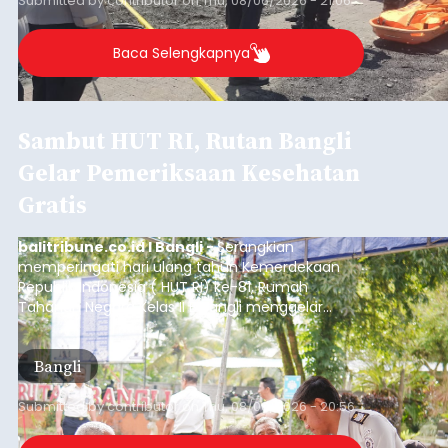
Submitted by
contributor
on
Thu, 08/06/2026 - 21:06
Baca Selengkapnya
Sambut HUT RI, Rutan Bangli
Gelar Pemeriksaan Kesehatan
Gratis
balitribune.co.id I Bangli -
Serangkian
memperingati hari ulang tahun Kemerdekaan
Republik Indonesia ( HUT RI) ke-81, Rumah
Tahanan Negara Kelas II B Bangli menggelar
kegiatan pemeriksaan kesehatan gratis, Rabu
(6/8/2026).
Bangli
Submitted by
contributor
on
Thu, 08/06/2026 - 20:56