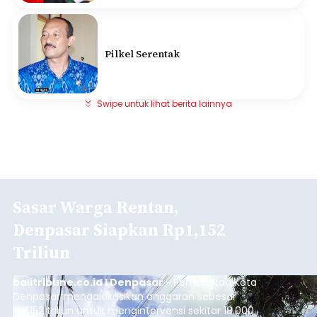
Pilkel Serentak
Swipe untuk lihat berita lainnya
Sasar Warga Rentan,
Denpasar Siapkan Rp1,152
Triliun
balitribune.co.id I Denpasar -
Pemerintah Kota
Denpasar mengalokasikan anggaran sebesar
Rp1,152 triliun untuk mengintervensi sekitar 18.000