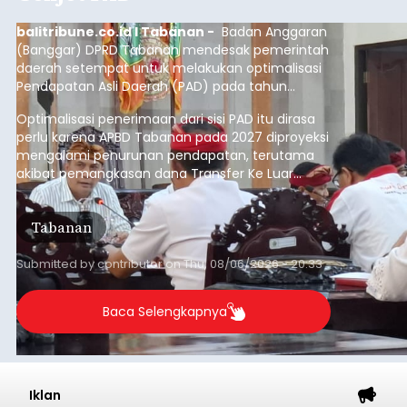
balitribune.co.id I Tabanan -
Badan Anggaran
(Banggar) DPRD Tabanan mendesak pemerintah
daerah setempat untuk melakukan optimalisasi
Pendapatan Asli Daerah (PAD) pada tahun
anggaran 2027.
Optimalisasi penerimaan dari sisi PAD itu dirasa
perlu karena APBD Tabanan pada 2027 diproyeksi
mengalami penurunan pendapatan, terutama
akibat pemangkasan dana Transfer Ke Luar
Daerah (TKD) dari pemerintah pusat.
Tabanan
Submitted by
contributor
on
Thu, 08/06/2026 - 20:33
Baca Selengkapnya
Iklan