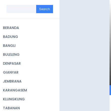
Skip
to
Search
main
content
BERANDA
Main
BADUNG
navigation
BANGLI
BULELENG
DENPASAR
GIANYAR
JEMBRANA
KARANGASEM
KLUNGKUNG
TABANAN