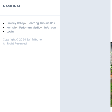
NASIONAL
Privacy Policy
Tentang Tribune Bali
Footer
Kontak
Pedoman Media
Info Iklan
Login
Copyright © 2024 Bali Tribune,
All Right Reserved.