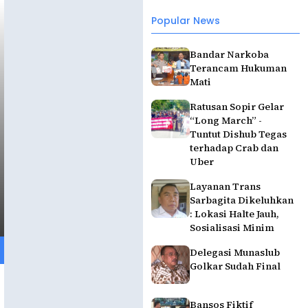
Popular News
Bandar Narkoba
Terancam Hukuman
Mati
Ratusan Sopir Gelar
“Long March” -
Tuntut Dishub Tegas
terhadap Crab dan
Uber
Layanan Trans
Sarbagita Dikeluhkan
: Lokasi Halte Jauh,
Sosialisasi Minim
Delegasi Munaslub
Golkar Sudah Final
Bansos Fiktif