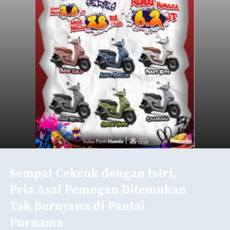
balitribune.co.id I Gianyar -
Seorang pria asal
Lingkungan Dalem, Pemogan, Denpasar Selatan,
Kota Denpasar, yang diketahui bernama I Kadek
Dedi Wiranata (35), ditemukan tidak bernyawa di
pesisir Pantai Purnama, Sukawati.
ADVERTISEMENT