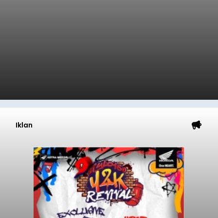
Iklan
Sempat Cekcok dengan Istri,
Pria Asal Pemogan Ditemukan
Tak Bernyawa di Pantai
Purnama