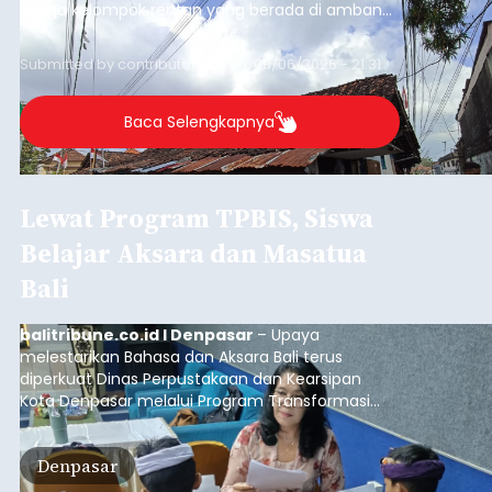
warga kelompok rentan yang berada di ambang
garis kemiskinan. Langkah strategis ini diambil
guna menjaga masyarakat yang berada pada
Submitted by
contributor
on
Thu, 08/06/2026 - 21:31
kelompok desil 5 dan 6 tersebut agar tidak
merosot ke kategori miskin.
Baca Selengkapnya
Lewat Program TPBIS, Siswa
Belajar Aksara dan Masatua
Bali
balitribune.co.id I Denpasar
– Upaya
melestarikan Bahasa dan Aksara Bali terus
diperkuat Dinas Perpustakaan dan Kearsipan
Kota Denpasar melalui Program Transformasi
Perpustakaan Berbasis Inklusi Sosial (TPBIS).
Tahun ini, sebanyak 63 siswa kelas IV dan V SD
Denpasar
Negeri 17 Dangin Puri mendapat pelatihan
menulis Aksara Bali serta Masatua atau