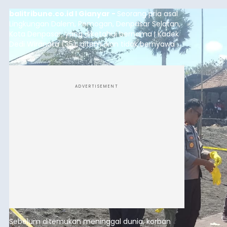
Sebelum ditemukan meninggal dunia, korban
sempat memberitahukan lokasi terakhirnya
melalui pesan singkat WhatsApp dan juga
mengirimkan foto dua botol pembersih lantai ke
istrinya.
Gianyar
Submitted by
contributor
on
Thu, 08/06/2026 - 21:06
Baca Selengkapnya
Sambut HUT RI, Rutan Bangli
Gelar Pemeriksaan Kesehatan
Gratis
balitribune.co.id I Bangli -
Serangkian
memperingati hari ulang tahun Kemerdekaan
Republik Indonesia ( HUT RI) ke-81, Rumah