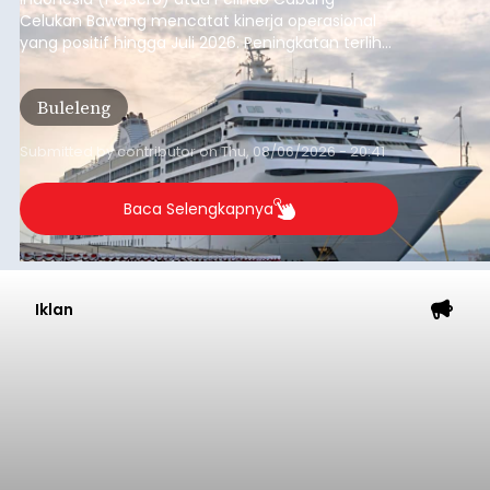
Badung
Submitted by
contributor
on
Thu, 08/06/2026 - 20:38
Baca Selengkapnya
Dana Pusat Dipangkas, DPRD
Minta Pemkab Tabanan
Genjot PAD
balitribune.co.id I Tabanan -
Badan Anggaran
(Banggar) DPRD Tabanan mendesak pemerintah
daerah setempat untuk melakukan optimalisasi
Pendapatan Asli Daerah (PAD) pada tahun
anggaran 2027.
Optimalisasi penerimaan dari sisi PAD itu dirasa
perlu karena APBD Tabanan pada 2027 diproyeksi
mengalami penurunan pendapatan, terutama
akibat pemangkasan dana Transfer Ke Luar