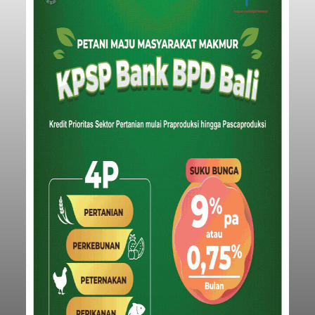
Pelabuhan Celukan Bawang
Tumbuh 25 Persen
balitribune.coo.id I Singaraja -
PT Pelabuhan
Indonesia (Persero) atau Pelindo Cabang
Celukan Bawang mencatat kinerja operasional
yang positif hingga Juli 2026. Peningkatan terlihat
dari arus kapal yang mencapai 1,48 juta Gross
Tonnage (GT), atau tumbuh 12,4 persen
Buleleng
dibandingkan periode yang sama tahun lalu
yang tercatat sebesar 1,32 juta GT.
Submitted by
contributor
on
Thu, 08/06/2026 - 20:41
Baca Selengkapnya
Iklan