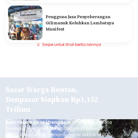
Pengguna Jasa Penyeberangan
Gilimanuk Keluhkan Lambatnya
Manifest
Swipe untuk lihat berita lainnya
Sasar Warga Rentan,
Denpasar Siapkan Rp1,152
Triliun
balitribune.co.id I Denpasar -
Pemerintah Kota
Denpasar mengalokasikan anggaran sebesar
Rp1,152 triliun untuk mengintervensi sekitar 18.000