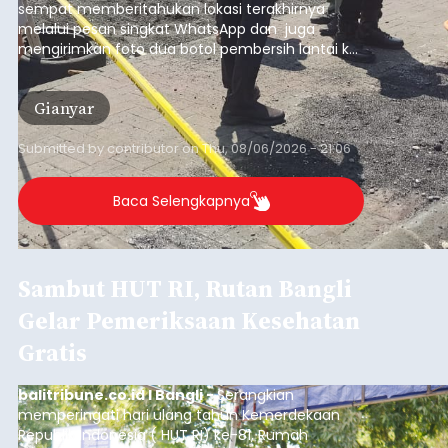
Tahanan Negara Kelas II B Bangli menggelar
kegiatan pemeriksaan kesehatan gratis, Rabu
(6/8/2026).
Bangli
Submitted by
contributor
on
Thu, 08/06/2026 - 20:56
Baca Selengkapnya
Iklan