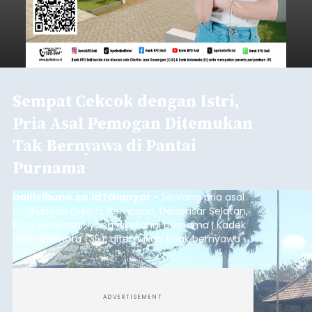
Sempat Cekcok dengan Istri,
Pria Asal Pemogan Ditemukan
Tak Bernyawa di Pantai
Purnama
balitribune.co.id I Gianyar -
Seorang pria asal
Lingkungan Dalem, Pemogan, Denpasar Selatan,
Kota Denpasar, yang diketahui bernama I Kadek
Dedi Wiranata (35), ditemukan tidak bernyawa di
pesisir Pantai Purnama, Sukawati.
ADVERTISEMENT