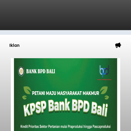
Iklan