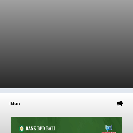
Iklan