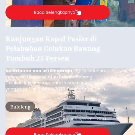
Buleleng.
Baca Selengkapnya
Kunjungan Kapal Pesiar di
Pelabuhan Celukan Bawang
Tumbuh 25 Persen
balitribune.coo.id I Singaraja -
PT Pelabuhan
Indonesia (Persero) atau Pelindo Cabang
Celukan Bawang mencatat kinerja operasional
yang positif hingga Juli 2026. Peningkatan terlihat
dari arus kapal yang mencapai 1,48 juta Gross
Tonnage (GT), atau tumbuh 12,4 persen
Buleleng
dibandingkan periode yang sama tahun lalu
yang tercatat sebesar 1,32 juta GT.
Submitted by
contributor
on
Thu, 08/06/2026 - 20:41
Baca Selengkapnya