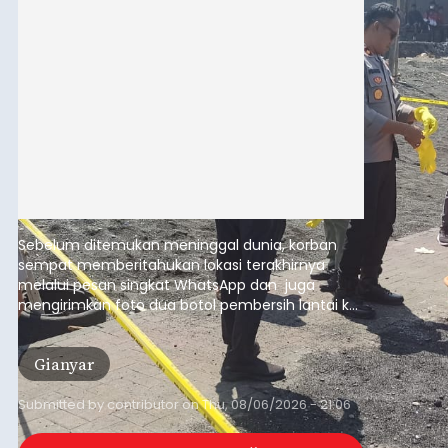
Sebelum ditemukan meninggal dunia, korban
sempat memberitahukan lokasi terakhirnya
melalui pesan singkat WhatsApp dan juga
mengirimkan foto dua botol pembersih lantai ke
istrinya.
Gianyar
Submitted by
contributor
on
Thu, 08/06/2026 - 21:06