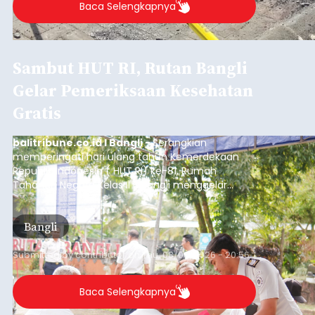
Baca Selengkapnya
Sambut HUT RI, Rutan Bangli
Gelar Pemeriksaan Kesehatan
Gratis
balitribune.co.id I Bangli -
Serangkian
memperingati hari ulang tahun Kemerdekaan
Republik Indonesia ( HUT RI) ke-81, Rumah
Tahanan Negara Kelas II B Bangli menggelar
kegiatan pemeriksaan kesehatan gratis, Rabu
(6/8/2026).
Bangli
Submitted by
contributor
on
Thu, 08/06/2026 - 20:56
Baca Selengkapnya