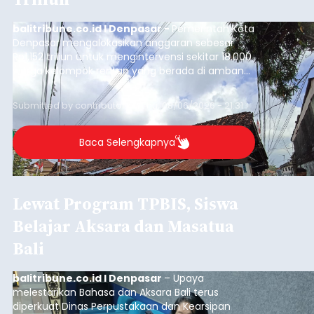
balitribune.co.id I Denpasar -
Pemerintah Kota
Denpasar mengalokasikan anggaran sebesar
Rp1,152 triliun untuk mengintervensi sekitar 18.000
warga kelompok rentan yang berada di ambang
garis kemiskinan. Langkah strategis ini diambil
guna menjaga masyarakat yang berada pada
Submitted by
contributor
on
Thu, 08/06/2026 - 21:31
kelompok desil 5 dan 6 tersebut agar tidak
merosot ke kategori miskin.
Baca Selengkapnya
Lewat Program TPBIS, Siswa
Belajar Aksara dan Masatua
Bali
balitribune.co.id I Denpasar
– Upaya
melestarikan Bahasa dan Aksara Bali terus
diperkuat Dinas Perpustakaan dan Kearsipan