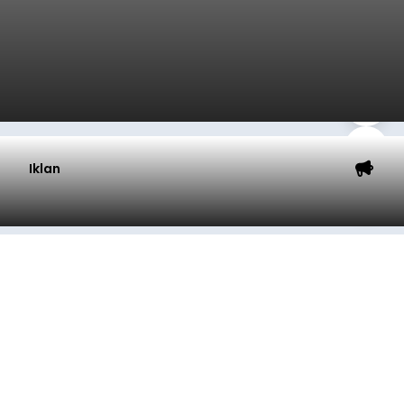
Iklan
Klarifikasi Perizinan, 4 Kafe
di Desa Baha Dipanggil Satpol
PP Badung
balitribune.co.id I Mangupura -
Satuan Polisi
Pamong Praja (Satpol PP) Kabupaten Badung
memanggil pengelola empat kafe di Desa Baha,