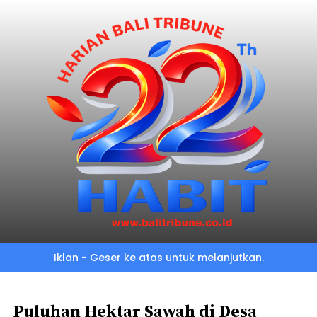
Skip
to
main
content
Iklan - Geser ke atas untuk melanjutkan.
Puluhan Hektar Sawah di Desa