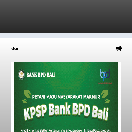
Iklan
Dana Pusat Dipangkas, DPRD
Minta Pemkab Tabanan
Genjot PAD
balitribune.co.id I Tabanan -
Badan Anggaran
(Banggar) DPRD Tabanan mendesak pemerintah
daerah setempat untuk melakukan optimalisasi
Pendapatan Asli Daerah (PAD) pada tahun
anggaran 2027.