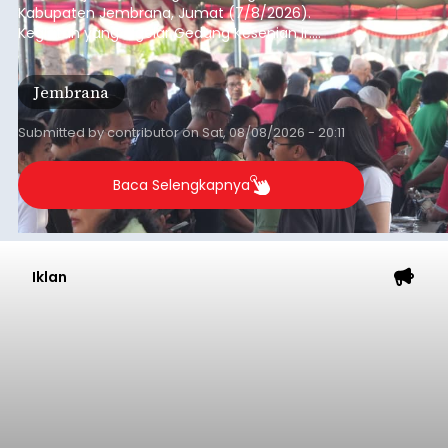
Kabupaten Jembrana, Jumat (7/8/2026).
Kegiatan yang digelar Gedung Kesenian Ir.
Soekarno ini memadukan pemberdayaan
ekonomi masyarakat dengan aksi sosial tersebut
Jembrana
mendapat antusiasme tinggi dan mencatat nilai
transaksi mencapai Rp672.733.200.
Submitted by
contributor
on
Sat, 08/08/2026 - 20:11
Baca Selengkapnya
Iklan