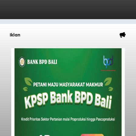
Astra Honda Siap Lanjutkan
Performa Positif di ARRC
Mandalika 2026
balitribune.co.id | Jakarta
– Astra Honda
Racing Team (AHRT) siap menghadapi putaran
keempat Idemitsu FIM Asia Road Racing
Championship (ARRC) 2026 yang akan
berlangsung di Pertamina Mandalika
International Circuit, Lombok, Nusa Tenggara
Nasional
Barat, pada 7–9 Agustus 2026.
Submitted by
contributor
on
Fri, 08/07/2026 - 07:44
Baca Selengkapnya