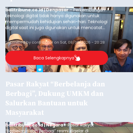
balitribune.co.id | Denpasar
- Perkembangan
teknologi digital tidak hanya digunakan untuk
mempermudah kehidupan sehari-hari. Teknologi
digital saat ini juga digunakan untuk mencatat
dan mengelola data base alumni dari suatu
sekolah, salah satunya adalah alumni SMA 1
Submitted by
contributor
on
Sat, 08/08/2026 - 20:28
Denpasar.
Baca Selengkapnya
Pasar Rakyat “Berbelanja dan
Berbagi”, Dukung UMKM dan
Salurkan Bantuan untuk
Masyarakat
balitribune.co.id | Negara
- Pasar Rakyat
“Berbelanja dan Berbagi” resmi digelar di