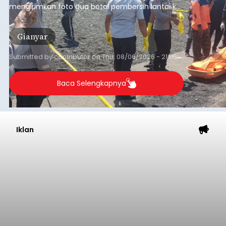
balitribune.co.id I Bangli -
Serangkian
memperingati hari ulang tahun Kemerdekaan
Republik Indonesia ( HUT RI) ke-81, Rumah
Tahanan Negara Kelas II B Bangli menggelar
kegiatan pemeriksaan kesehatan gratis, Rabu
(6/8/2026).
Bangli
Submitted by
contributor
on
Thu, 08/06/2026 - 20:56
Baca Selengkapnya
Musim Kemarau Melanda,
Warga Desa Sinabun
Kesulitan Dapatkan Air Bersih
balitribune.co.id I Singaraja -
Musim kemarau