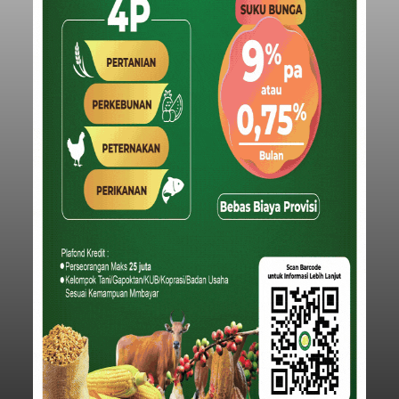
Sasar Warga Rentan,
Denpasar Siapkan Rp1,152
Triliun
balitribune.co.id I Denpasar -
Pemerintah Kota
Denpasar mengalokasikan anggaran sebesar
Rp1,152 triliun untuk mengintervensi sekitar 18.000
warga kelompok rentan yang berada di ambang
garis kemiskinan. Langkah strategis ini diambil
guna menjaga masyarakat yang berada pada
Submitted by
contributor
on
Thu, 08/06/2026 - 21:31
kelompok desil 5 dan 6 tersebut agar tidak
merosot ke kategori miskin.
Baca Selengkapnya
Iklan