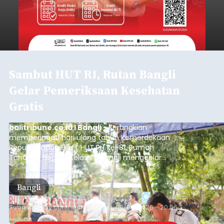
Kunjungan Kapal Pesiar di
Pelabuhan Celukan Bawang
Tumbuh 25 Persen
balitribune.coo.id I Singaraja -
PT Pelabuhan
Indonesia (Persero) atau Pelindo Cabang
Celukan Bawang mencatat kinerja operasional
yang positif hingga Juli 2026. Peningkatan terlihat
dari arus kapal yang mencapai 1,48 juta Gross
Tonnage (GT), atau tumbuh 12,4 persen
Buleleng
dibandingkan periode yang sama tahun lalu
yang tercatat sebesar 1,32 juta GT.
Submitted by
contributor
on
Thu, 08/06/2026 - 20:41
Baca Selengkapnya