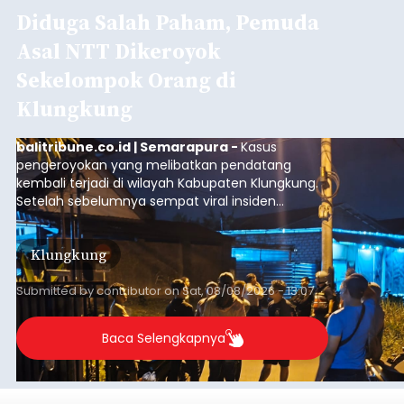
pengeroyokan yang melibatkan pendatang
kembali terjadi di wilayah Kabupaten Klungkung.
Setelah sebelumnya sempat viral insiden
keributan di barat Pasar Galiran, peristiwa serupa
kini menimpa seorang pemuda asal Kabupaten
Klungkung
Sumba Barat Daya (SBD), Nusa Tenggara Timur
(NTT).
Submitted by
contributor
on
Sat, 08/08/2026 - 13:07
Baca Selengkapnya
Iklan