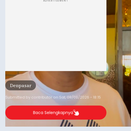
Denpasar
Submitted by
contributor
on
Sat, 08/08/2026 - 18:15
Baca Selengkapnya
Diduga Salah Paham, Pemuda
Asal NTT Dikeroyok
Sekelompok Orang di
Klungkung
balitribune.co.id | Semarapura -
Kasus