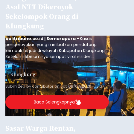
Asal NTT Dikeroyok
Sekelompok Orang di
Klungkung
balitribune.co.id | Semarapura -
Kasus
pengeroyokan yang melibatkan pendatang
kembali terjadi di wilayah Kabupaten Klungkung.
Setelah sebelumnya sempat viral insiden
keributan di barat Pasar Galiran, peristiwa serupa
kini menimpa seorang pemuda asal Kabupaten
Klungkung
Sumba Barat Daya (SBD), Nusa Tenggara Timur
(NTT).
Submitted by
contributor
on
Sat, 08/08/2026 - 13:07
Baca Selengkapnya
Sasar Warga Rentan,