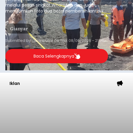
melalui pesan singkat WhatsApp dan juga
mengirimkan foto dua botol pembersih lantai ke
istrinya.
Gianyar
Submitted by
contributor
on
Thu, 08/06/2026 - 21:06
Baca Selengkapnya
Iklan