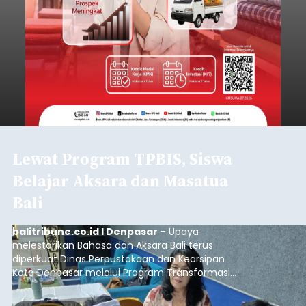
Lewat Program TPBIS, Siswa
Belajar Aksara dan Masatua
Bali
balitribune.co.id I Denpasar
– Upaya
melestarikan Bahasa dan Aksara Bali terus
diperkuat Dinas Perpustakaan dan Kearsipan
Kota Denpasar melalui Program Transformasi
Perpustakaan Berbasis Inklusi Sosial (TPBIS).
Tahun ini, sebanyak 63 siswa kelas IV dan V SD