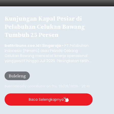
Kunjungan Kapal Pesiar di
Pelabuhan Celukan Bawang
Tumbuh 25 Persen
balitribune.coo.id I Singaraja -
PT Pelabuhan
Indonesia (Persero) atau Pelindo Cabang
Celukan Bawang mencatat kinerja operasional
yang positif hingga Juli 2026. Peningkatan terlihat
dari arus kapal yang mencapai 1,48 juta Gross
Tonnage (GT), atau tumbuh 12,4 persen
Buleleng
dibandingkan periode yang sama tahun lalu
yang tercatat sebesar 1,32 juta GT.
Submitted by
contributor
on
Thu, 08/06/2026 - 20:41
Baca Selengkapnya