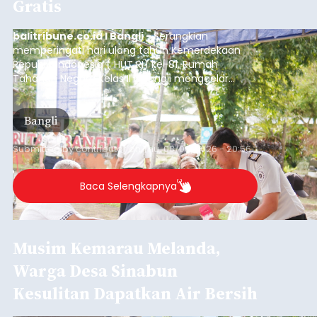
Gratis
balitribune.co.id I Bangli -
Serangkian
memperingati hari ulang tahun Kemerdekaan
Republik Indonesia ( HUT RI) ke-81, Rumah
Tahanan Negara Kelas II B Bangli menggelar
kegiatan pemeriksaan kesehatan gratis, Rabu
(6/8/2026).
Bangli
Submitted by
contributor
on
Thu, 08/06/2026 - 20:56
Baca Selengkapnya
Musim Kemarau Melanda,
Warga Desa Sinabun
Kesulitan Dapatkan Air Bersih