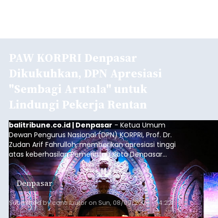
PAW KORPRI Denpasar
Dikukuhkan, DPN Apresiasi
"Sembagi Arutala" untuk
Lindungi Pekerja Rentan
balitribune.co.id | Denpasar
- Ketua Umum
Dewan Pengurus Nasional (DPN) KORPRI, Prof. Dr.
Zudan Arif Fahrulloh, memberikan apresiasi tinggi
atas keberhasilan Pemerintah Kota Denpasar
dan KORPRI Kota Denpasar dalam
mengimplementasikan program gotong royong
Denpasar
kepedulian sosial bertajuk "Sembagi Arutala".
Submitted by
contributor
on
Sun, 08/09/2026 - 14:22