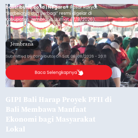
balitribune.co.id | Negara
- Pasar Rakyat
“Berbelanja dan Berbagi” resmi digelar di
Kabupaten Jembrana, Jumat (7/8/2026).
Kegiatan yang digelar Gedung Kesenian Ir.
Soekarno ini memadukan pemberdayaan
ekonomi masyarakat dengan aksi sosial tersebut
Jembrana
mendapat antusiasme tinggi dan mencatat nilai
transaksi mencapai Rp672.733.200.
Submitted by
contributor
on
Sat, 08/08/2026 - 20:11
Baca Selengkapnya
GIPI Bali Harap Proyek PFII di
Bali Membawa Manfaat
Ekonomi bagi Masyarakat
Lokal