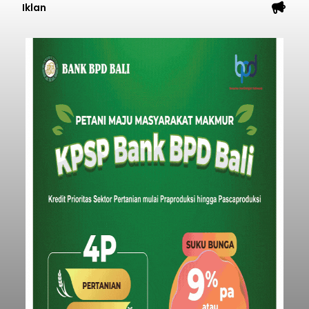
Iklan