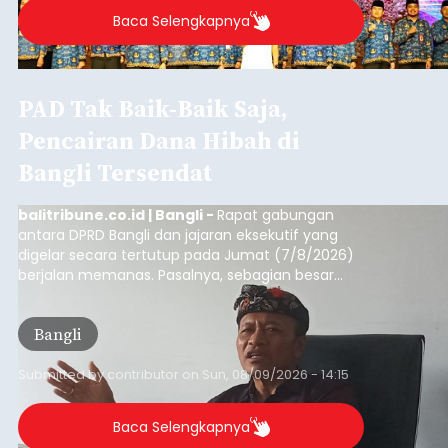
Baca Selengkapnya
PAD Tak Baik-Baik Saja,
Pencairan Dana Hibah di
Bangli Tersendat
balitribune.co.id | Bangli -
Rapat gabungan
antara DPRD Bangli dan jajaran eksekutif yang
digelar secara tertutup pada Jumat (7/8/2026)
berjalan memanas. Pasalnya, sebagian besar
dana hibah yang bersumber dari pokok-pokok
pikiran (pokok-pokok pikiran/pokir) dewan hasil
Bangli
penjaringan aspirasi masyarakat saat reses tak
kunjung cair.
Submitted by
contributor
on
Sun, 08/09/2026 - 14:15
Baca Selengkapnya