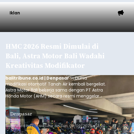
Iklan
HMC 2026 Resmi Dimulai di
Bali, Astra Motor Bali Wadahi
Kreativitas Modifikator
balitribune.co.id | Denpasar
— Dunia
modifikasi otomotif Tanah Air kembali bergeliat.
Astra Motor Bali bekerja sama dengan PT Astra
Honda Motor (AHM) secara resmi menggelar
putaran pembuka (
opening round
) ajang kontes
modifikasi sepeda motor terbesar di Indonesia,
Denpasar
Honda Modif Contest (HMC) 2026, di Denpasar,
Bali.
Submitted by
contributor
on
Sun, 08/09/2026 - 13:00