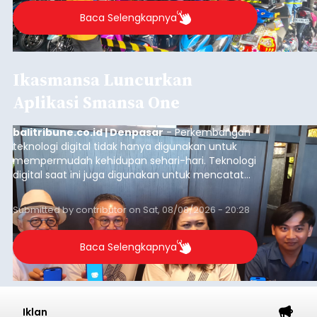
Baca Selengkapnya
Ikasmansa Luncurkan
Aplikasi Smansa One
balitribune.co.id | Denpasar
- Perkembangan
teknologi digital tidak hanya digunakan untuk
mempermudah kehidupan sehari-hari. Teknologi
digital saat ini juga digunakan untuk mencatat
dan mengelola data base alumni dari suatu
sekolah, salah satunya adalah alumni SMA 1
Submitted by
contributor
on
Sat, 08/08/2026 - 20:28
Denpasar.
Baca Selengkapnya
Iklan