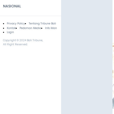
NASIONAL
Privacy Policy
Tentang Tribune Bali
Footer
Kontak
Pedoman Media
Info Iklan
Login
Copyright © 2024 Bali Tribune,
All Right Reserved.