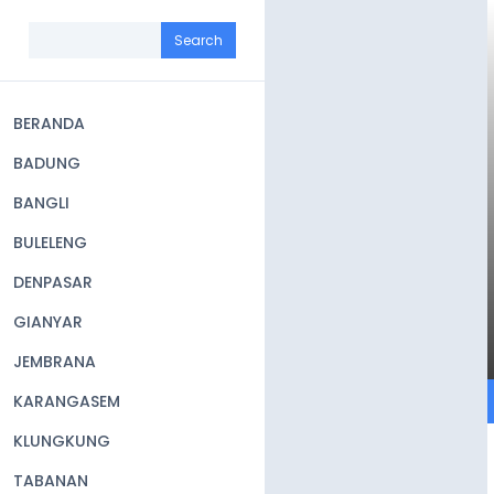
Skip
to
Search
main
content
BERANDA
Main
BADUNG
navigation
BANGLI
BULELENG
DENPASAR
GIANYAR
JEMBRANA
KARANGASEM
KLUNGKUNG
TABANAN