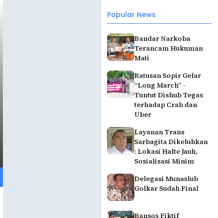
Popular News
Bandar Narkoba
Terancam Hukuman
Mati
Ratusan Sopir Gelar
“Long March” -
Tuntut Dishub Tegas
terhadap Crab dan
Uber
Layanan Trans
Sarbagita Dikeluhkan
: Lokasi Halte Jauh,
Sosialisasi Minim
Delegasi Munaslub
Golkar Sudah Final
Bansos Fiktif