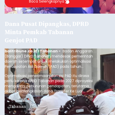
Baca Selengkapnya
Dana Pusat Dipangkas, DPRD
Minta Pemkab Tabanan
Genjot PAD
balitribune.co.id I Tabanan -
Badan Anggaran
(Banggar) DPRD Tabanan mendesak pemerintah
daerah setempat untuk melakukan optimalisasi
Pendapatan Asli Daerah (PAD) pada tahun
anggaran 2027.
Optimalisasi penerimaan dari sisi PAD itu dirasa
perlu karena APBD Tabanan pada 2027 diproyeksi
mengalami penurunan pendapatan, terutama
akibat pemangkasan dana Transfer Ke Luar
Daerah (TKD) dari pemerintah pusat.
Tabanan