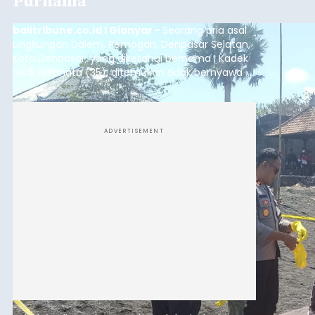
Purnama
balitribune.co.id I Gianyar -
Seorang pria asal
Lingkungan Dalem, Pemogan, Denpasar Selatan,
Kota Denpasar, yang diketahui bernama I Kadek
Dedi Wiranata (35), ditemukan tidak bernyawa di
pesisir Pantai Purnama, Sukawati.
ADVERTISEMENT