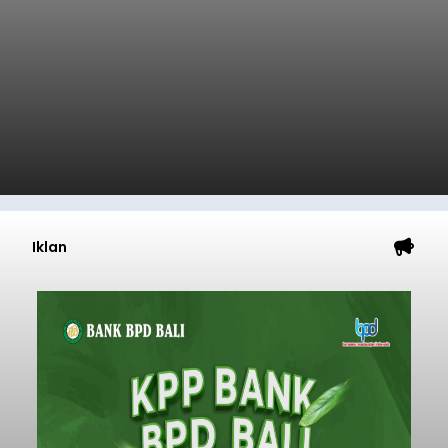
Iklan