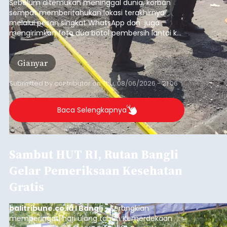
Sebelum ditemukan meninggal dunia, korban
sempat memberitahukan lokasi terakhirnya
melalui pesan singkat WhatsApp dan juga
mengirimkan foto dua botol pembersih lantai ke
istrinya.
Gianyar
Submitted by
contributor
on
Thu, 08/06/2026 - 21:06
Baca Selengkapnya
Sambut HUT RI, Rutan Bangli
Gelar Pemeriksaan Kesehatan
Gratis
balitribune.co.id I Bangli -
Serangkian
memperingati hari ulang tahun Kemerdekaan