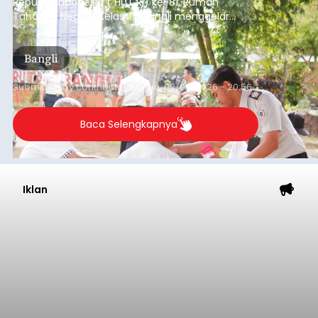
Republik Indonesia ( HUT RI) ke-81, Rumah
Tahanan Negara Kelas II B Bangli menggelar
kegiatan pemeriksaan kesehatan gratis, Rabu
(6/8/2026).
Bangli
Submitted by
contributor
on
Thu, 08/06/2026 - 20:56
Baca Selengkapnya
Iklan