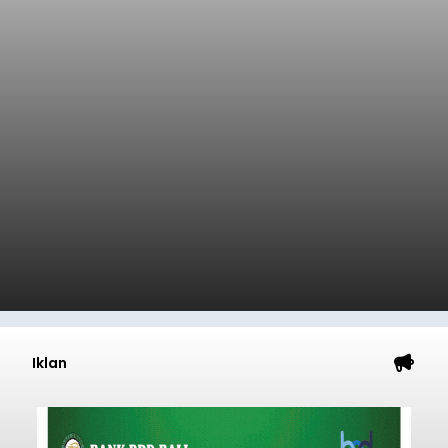
Iklan