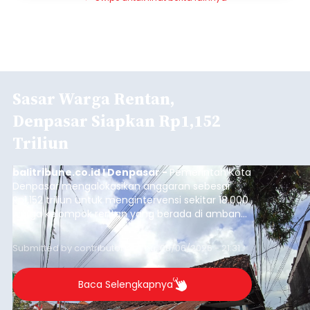
Sasar Warga Rentan,
Denpasar Siapkan Rp1,152
Triliun
balitribune.co.id I Denpasar -
Pemerintah Kota
Denpasar mengalokasikan anggaran sebesar
Rp1,152 triliun untuk mengintervensi sekitar 18.000
warga kelompok rentan yang berada di ambang
garis kemiskinan. Langkah strategis ini diambil
guna menjaga masyarakat yang berada pada
Submitted by
contributor
on
Thu, 08/06/2026 - 21:31
kelompok desil 5 dan 6 tersebut agar tidak
merosot ke kategori miskin.
Baca Selengkapnya