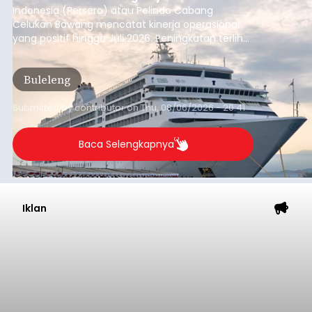
Indonesia (Persero) atau Pelindo Cabang
Celukan Bawang mencatat kinerja operasional
yang positif hingga Juli 2026. Peningkatan terlihat
dari arus kapal yang mencapai 1,48 juta Gross
Tonnage (GT), atau tumbuh 12,4 persen
Buleleng
dibandingkan periode yang sama tahun lalu
yang tercatat sebesar 1,32 juta GT.
Submitted by
contributor
on
Thu, 08/06/2026 - 20:41
Baca Selengkapnya
Iklan