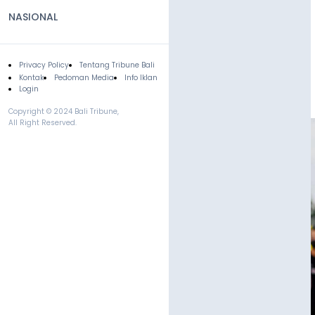
NASIONAL
Privacy Policy
Tentang Tribune Bali
Footer
Kontak
Pedoman Media
Info Iklan
Login
Copyright © 2024 Bali Tribune,
All Right Reserved.