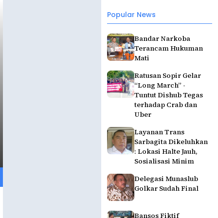
Popular News
Bandar Narkoba
Terancam Hukuman
Mati
Ratusan Sopir Gelar
“Long March” -
Tuntut Dishub Tegas
terhadap Crab dan
Uber
Layanan Trans
Sarbagita Dikeluhkan
: Lokasi Halte Jauh,
Sosialisasi Minim
Delegasi Munaslub
Golkar Sudah Final
Bansos Fiktif