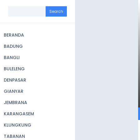
Skip
to
Search
main
content
BERANDA
Main
BADUNG
navigation
BANGLI
BULELENG
DENPASAR
GIANYAR
JEMBRANA
KARANGASEM
KLUNGKUNG
TABANAN