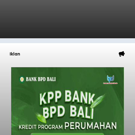
Iklan