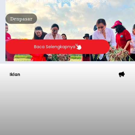
Denpasar, Ayu Kristi Arya Wibawa melaksanakan
panen bawang merah dan jagung manis
bersama anak-anak Pendidikan Anak Usia Dini
Denpasar
(PAUD) di Subak Intaran Barat, Rabu (5/8/2026).
Submitted by
contributor
on
Wed, 08/05/2026 - 18:00
Baca Selengkapnya
Iklan