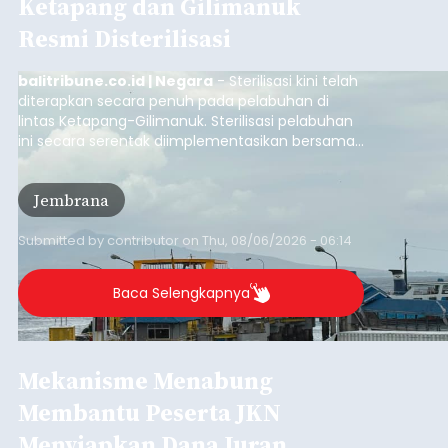
Ketapang dan Gilimanuk
Resmi Disterilisasi
balitribune.co.id | Negara
- Sterilisasi kini telah
diterapkan secara penuh pada pelabuhan di
lintas Ketapang-Gilimanuk. Sterilisasi pelabuhan
ini secara serentak diimplementasikan bersama
empat pelabuhan utama lainnya, yakni
Pelabuhan Merak, Bakauheni, Kayangan, dan
Jembrana
Lembar pada Rabu (5/8/2026).
Submitted by
contributor
on
Thu, 08/06/2026 - 06:14
Baca Selengkapnya
Mekanisme Menabung
Membantu Peserta JKN
Menyiapkan Dana Iuran