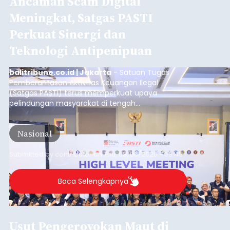
Ancaman Scam Digital
Meningkat, Satgas PASTI
Perkuat Sinergi dan
Teknologi Antipenipuan
balitribune.co.id | Jakarta
- Satuan Tugas
Pemberantasan Aktivitas Keuangan Ilegal
(Satgas PASTI) terus memperkuat upaya
pelindungan masyarakat di tengah
meningkatnya ancaman penipuan digital yang
semakin kompleks.
Nasional
Submitted by
contributor
on
Thu, 08/06/2026 - 09:45
Baca Selengkapnya
Usut Pengeroyokan Maut di