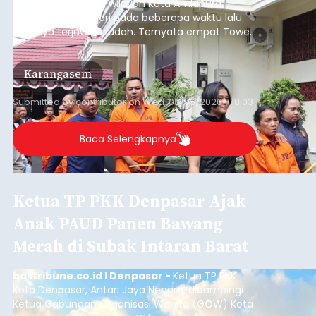
jaringan internet di wilayah Kota Amlapura
selama berhari-hari pada beberapa waktu lalu
akhirnya terjawab sudah. Ternyata empat Tower
BTS Seluler yang berada di lokasi berbeda di
wilayah Karangasem telah dibobol maling,
Karangasem
dimana bagian modul penguat signal yang
berada di Tower BTS Seluler itu hilang dicuri.
Submitted by
contributor
on
Wed, 08/05/2026 - 18:03
Baca Selengkapnya
Ketua TP PKK Denpasar Ajak
Anak PAUD Panen Bawang
Merah di Subak Intaran Barat
balitribune.co.id I Denpasar -
Ketua TP PKK
Kota Denpasar, Antari Jaya Negara, didampingi
Ketua Gabungan Organisasi Wanita (GOW) Kota