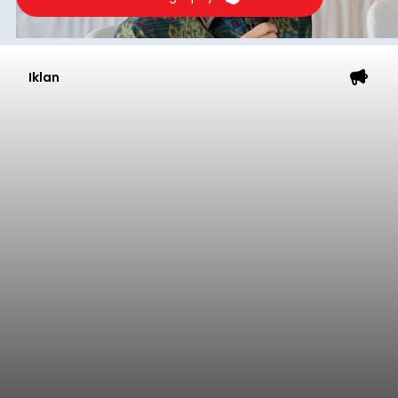
Iklan