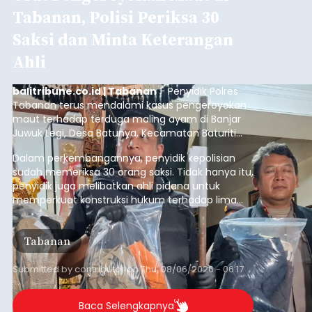
Tabanan, Polisi Periksa 30
Saksi dan Minta Keterangan
Ahli
balitribune.co.id | Tabanan
- Penyidik Polres
Tabanan terus mendalami kasus pengeroyokan
maut terhadap terduga maling ayam di Banjar
Juwuk Legi, Desa Batunya, Kecamatan Baturiti
yang terjadi beberapa waktu lalu.
Dalam perkembangannya, penyidik kepolisian
sudah memeriksa 30 orang saksi. Tidak hanya itu,
penyidik juga melibatkan ahli pidana untuk
memperkuat konstruksi hukum terhadap lima
orang tersangka yang saat ini ditahan.
Tabanan
Submitted by
contributor
on
Thu, 08/06/2026 - 06:17
Baca Selengkapnya