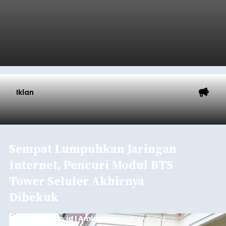
Iklan
Sempat Lumpuhkan Jaringan
Internet, Pencuri Modul BTS
Tower Seluler Akhirnya
Dibekuk
balitribune.co.id I Amlapura -
Lumpuhnya