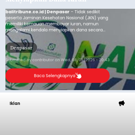
balitribune.co.id | Denpasar
- Tidak sedikit
peserta Jaminan Kesehatan Nasional (JKN) yang
memiliki kemauan membayar iuran, namun
mengalami kendala menyiapkan dana secara
penuh saat jatuh tempo pembayaran iuran.
Kondisi ini terutama dialami oleh peserta
Denpasar
segmen Pekerja Bukan Penerima Upah (PBPU)
yang memiliki penghasilan tidak tetap.
Submitted by
contributor
on
Wed, 08/05/2026 - 20:43
Baca Selengkapnya
Iklan