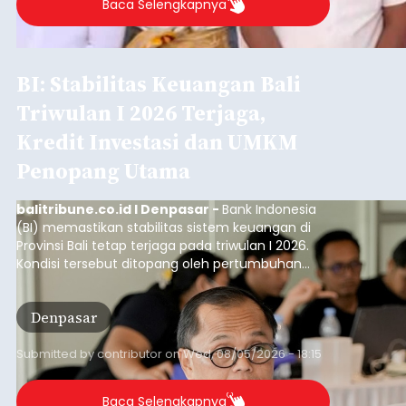
Baca Selengkapnya
BI: Stabilitas Keuangan Bali
Triwulan I 2026 Terjaga,
Kredit Investasi dan UMKM
Penopang Utama
balitribune.co.id I Denpasar -
Bank Indonesia
(BI) memastikan stabilitas sistem keuangan di
Provinsi Bali tetap terjaga pada triwulan I 2026.
Kondisi tersebut ditopang oleh pertumbuhan
penyaluran kredit yang masih positif, terutama
pada sektor-sektor utama penggerak ekonomi
Denpasar
daerah, dengan risiko kredit yang tetap
terkendali.
Submitted by
contributor
on
Wed, 08/05/2026 - 18:15
Baca Selengkapnya