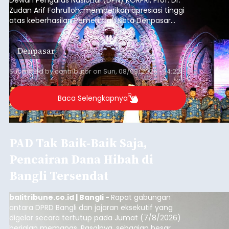
Dewan Pengurus Nasional (DPN) KORPRI, Prof. Dr.
Zudan Arif Fahrulloh, memberikan apresiasi tinggi
atas keberhasilan Pemerintah Kota Denpasar
dan KORPRI Kota Denpasar dalam
mengimplementasikan program gotong royong
Denpasar
kepedulian sosial bertajuk "Sembagi Arutala".
Submitted by
contributor
on
Sun, 08/09/2026 - 14:22
Baca Selengkapnya
PAD Tak Baik-Baik Saja,
Pencairan Dana Hibah di
Bangli Tersendat
balitribune.co.id | Bangli -
Rapat gabungan
antara DPRD Bangli dan jajaran eksekutif yang
digelar secara tertutup pada Jumat (7/8/2026)
berjalan memanas. Pasalnya, sebagian besar