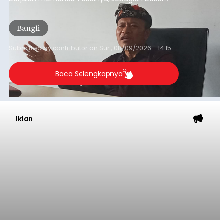
dana hibah yang bersumber dari pokok-pokok
pikiran (pokok-pokok pikiran/pokir) dewan hasil
Bangli
penjaringan aspirasi masyarakat saat reses tak
kunjung cair.
Submitted by
contributor
on
Sun, 08/09/2026 - 14:15
Baca Selengkapnya
Iklan