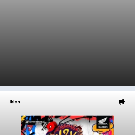
Iklan