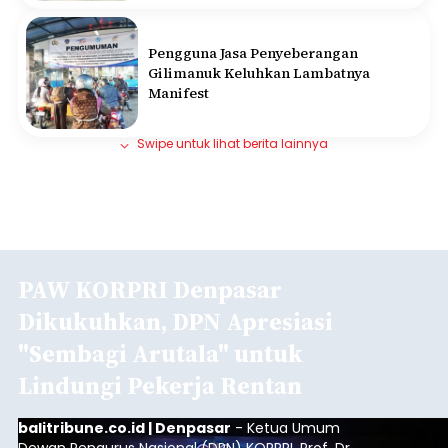
Pengguna Jasa Penyeberangan
Gilimanuk Keluhkan Lambatnya
Manifest
Swipe untuk lihat berita lainnya
PAW KORPRI Denpasar
Dikukuhkan, DPN Apresiasi
"Sembagi Arutala" untuk
Lindungi Pekerja Rentan
balitribune.co.id | Denpasar
- Ketua Umum