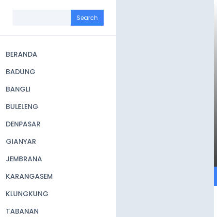
Skip
to
Search
main
content
BERANDA
Main
BADUNG
navigation
BANGLI
BULELENG
DENPASAR
GIANYAR
JEMBRANA
KARANGASEM
KLUNGKUNG
TABANAN