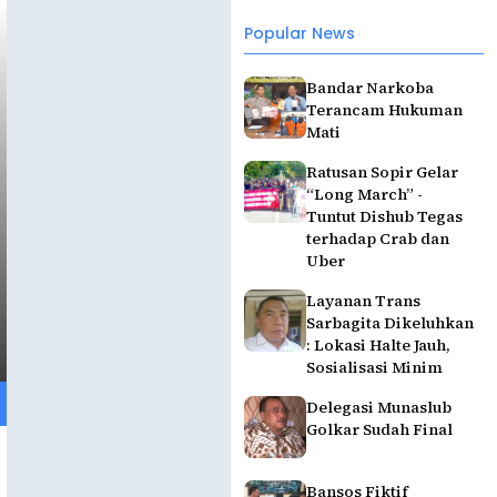
Popular News
Bandar Narkoba
Terancam Hukuman
Mati
Ratusan Sopir Gelar
“Long March” -
Tuntut Dishub Tegas
terhadap Crab dan
Uber
Layanan Trans
Sarbagita Dikeluhkan
: Lokasi Halte Jauh,
Sosialisasi Minim
Delegasi Munaslub
Golkar Sudah Final
Bansos Fiktif