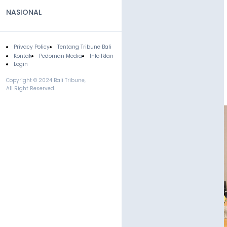
NASIONAL
Privacy Policy
Tentang Tribune Bali
Footer
Kontak
Pedoman Media
Info Iklan
Login
Copyright © 2024 Bali Tribune,
All Right Reserved.