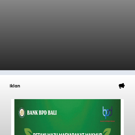
Iklan