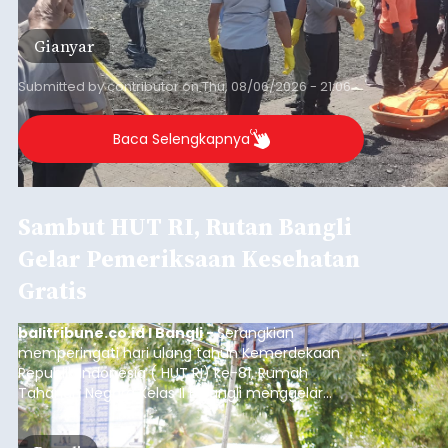
istrinya.
Gianyar
Submitted by
contributor
on
Thu, 08/06/2026 - 21:06
Baca Selengkapnya
Sambut HUT RI, Rutan Bangli
Gelar Pemeriksaan Kesehatan
Gratis
balitribune.co.id I Bangli -
Serangkian
memperingati hari ulang tahun Kemerdekaan
Republik Indonesia ( HUT RI) ke-81, Rumah
Tahanan Negara Kelas II B Bangli menggelar
kegiatan pemeriksaan kesehatan gratis, Rabu
(6/8/2026).