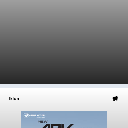
Iklan