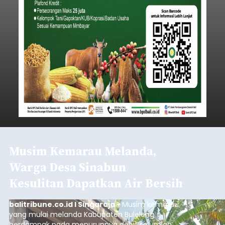
Musim Kemarau Melanda,
Warga Desa Sinabun
Kesulitan Dapatkan Air Bersih
balitribune.co.id I Singaraja -
Musim kemarau
yang mulai melanda Kabupaten Buleleng
berdampak pada menurunnya debit sejumlah