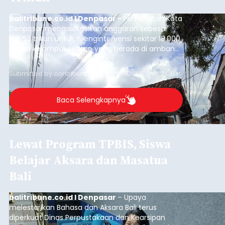
balitribune.co.id I Denpasar -
Pemerintah Kota
Denpasar mengalokasikan anggaran sebesar
Rp1,152 triliun untuk mengintervensi sekitar 18.000
warga kelompok rentan yang berada di ambang
garis kemiskinan. Langkah strategis ini diambil
guna menjaga masyarakat yang berada pada
Submitted by
contributor
on
Thu, 08/06/2026 - 21:31
kelompok desil 5 dan 6 tersebut agar tidak
merosot ke kategori miskin.
Baca Selengkapnya
Lewat Program TPBIS, Siswa
Belajar Aksara dan Masatua
Bali
balitribune.co.id I Denpasar
– Upaya
melestarikan Bahasa dan Aksara Bali terus
diperkuat Dinas Perpustakaan dan Kearsipan