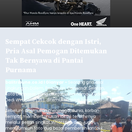
Sempat Cekcok dengan Istri,
Pria Asal Pemogan Ditemukan
Tak Bernyawa di Pantai
Purnama
balitribune.co.id I Gianyar -
Seorang pria asal
Lingkungan Dalem, Pemogan, Denpasar Selatan,
Kota Denpasar, yang diketahui bernama I Kadek
Dedi Wiranata (35), ditemukan tidak bernyawa di
pesisir Pantai Purnama, Sukawati.
Sebelum ditemukan meninggal dunia, korban
sempat memberitahukan lokasi terakhirnya
melalui pesan singkat WhatsApp dan juga
mengirimkan foto dua botol pembersih lantai ke