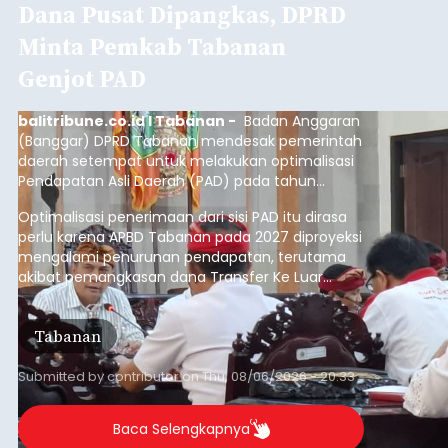
Dana Pusat Dipangkas, DPRD
Minta Pemkab Tabanan
Genjot PAD
balitribune.co.id I Tabanan -
Badan Anggaran
(Banggar) DPRD Tabanan mendesak pemerintah
daerah setempat untuk melakukan optimalisasi
Pendapatan Asli Daerah (PAD) pada tahun
anggaran 2027.
Optimalisasi penerimaan dari sisi PAD itu dirasa
perlu karena APBD Tabanan pada 2027 diproyeksi
mengalami penurunan pendapatan, terutama
akibat pemangkasan dana Transfer Ke Luar
Daerah (TKD) dari pemerintah pusat.
Tabanan
Submitted by
contributor
on
Thu, 08/06/2026 - 20:33
Baca Selengkapnya