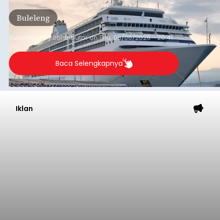
Tonnage (GT), atau tumbuh 12,4 persen
Buleleng
dibandingkan periode yang sama tahun lalu
yang tercatat sebesar 1,32 juta GT.
Submitted by
contributor
on
Thu, 08/06/2026 - 20:41
Baca Selengkapnya
Iklan