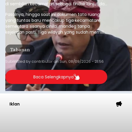
di sembilan kecamatan sebagai tindak lanjut dari
pelaksanaan RTRW.
Pasalnya, hingga saat ini dokumen tata ruang
yang tuntas baru mencakup tiga kecamatan,
sementara sisanya dinilai mandeg tanpa
kejelasan pasti. Tiga wilayah yang sudah memiliki
RDTR tersebut meliputi Kecamatan Kediri,
Tabanan, dan Selemadeg Barat.
Tabanan
Submitted by
contributor
on
Sun, 08/09/2026 - 21:56
Baca Selengkapnya
Iklan