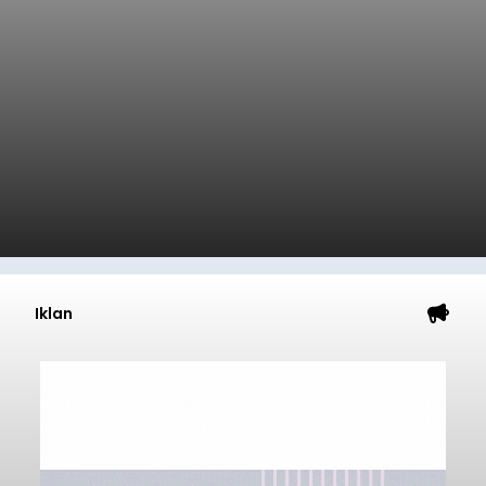
Iklan