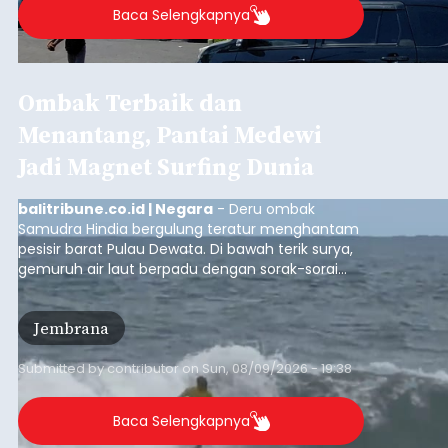
Baca Selengkapnya
Ombak Terbaik dan
Menantang, Pantai Medewi
Jadi Magnet Surfing Dunia
balitribune.co.id | Negara
- Deru ombak
Samudra Hindia bergulung teratur menghantam
pesisir barat Pulau Dewata. Di bawah terik surya,
gemuruh air laut berpadu dengan sorak-sorai
penonton yang memadati Pantai Medewi,
Kecamatan Pekutatan pada Minggu (9/8/2026).
Jembrana
Ratusan peselancar dari berbagai penjuru
nusantara berkompetisi menaklukan ombak
terbaik dan menantang.
Submitted by
contributor
on
Sun, 08/09/2026 - 19:38
Baca Selengkapnya