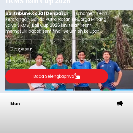
IKMS Bali Cup 2026
balitribune.co.id | Denpasar
- Turnamen Tenis
Perorangan Ganda Putra Ikatan Keluarga Minang
Saiyo (IKMS) Bali Cup 2026 kini telah resmi
memasuki babak semifinal. Sejumlah kejutan
mewarnai babak delapan besar yang digelar di
Lapangan Tenis Telkom Denpasar pada Minggu,
Denpasar
9 Agustus 2026.
Submitted by
contributor
on
Mon, 08/10/2026 - 17:02
Baca Selengkapnya
Iklan