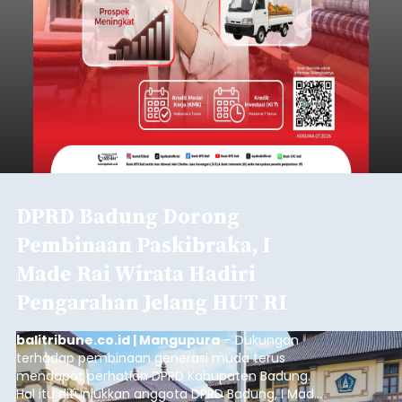
DPRD Badung Dorong
Pembinaan Paskibraka, I
Made Rai Wirata Hadiri
Pengarahan Jelang HUT RI
balitribune.co.id | Mangupura
– Dukungan
terhadap pembinaan generasi muda terus
mendapat perhatian DPRD Kabupaten Badung.
Hal itu ditunjukkan anggota DPRD Badung, I Made