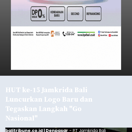
HUT ke-15 Jamkrida Bali
Luncurkan Logo Baru dan
Tegaskan Langkah "Go
Nasional"
balitribune.co.id | Denpasar
- PT Jamkrida Bali