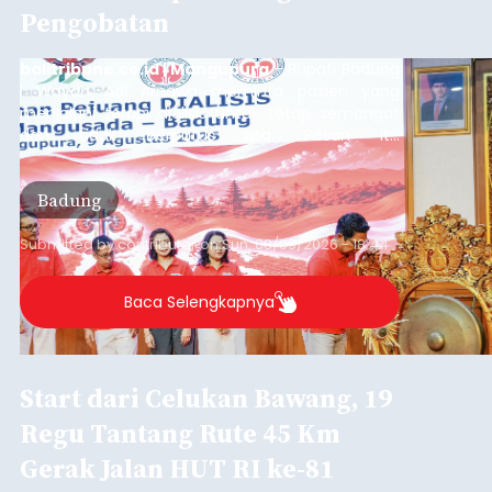
Pengobatan
balitribune.co.id | Mangupura
- Bupati Badung
I Wayan Adi Arnawa meminta pasien yang
menjalani terapi dialisis untuk tetap semangat
dan tidak berputus asa. Pesan itu
disampaikannya saat menghadiri Sarasehan
Pejuang Dialisis yang digelar RSD Mangusada di
Badung
Ruang Kertha Gosana, Puspem Badung, Minggu
(9/8/2026).
Submitted by
contributor
on
Sun, 08/09/2026 - 18:44
Baca Selengkapnya
Start dari Celukan Bawang, 19
Regu Tantang Rute 45 Km
Gerak Jalan HUT RI ke-81