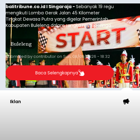
balitribune.co.id I Singaraja -
Sebanyak 19 regu
mengikuti Lomba Gerak Jalan 45 Kilometer
Tingkat Dewasa Putra yang digelar Pemerintah
Kabupaten Buleleng dalam rangka memperingati
HUT ke-81 Kemerdekaan Republik Indonesia.
Lomba resmi dimulai dari Lapangan Sepak Bola
Buleleng
Desa Celukan Bawang, Sabtu (8/8/2026) malam.
Submitted by
contributor
on
Sun, 08/09/2026 - 18:32
Baca Selengkapnya
Iklan