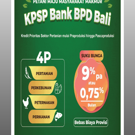
merosot ke kategori miskin.
Baca Selengkapnya
Iklan