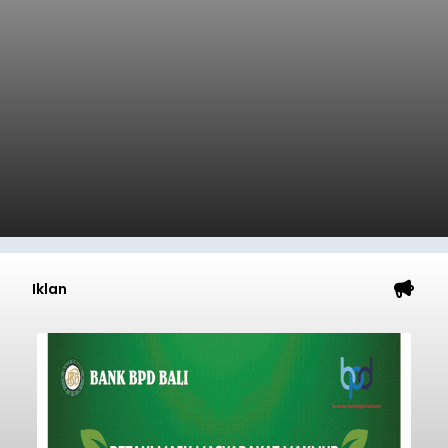
International Circuit, Lombok, Nusa Tenggara
Nasional
Barat, pada 7–9 Agustus 2026.
Submitted by
contributor
on
Fri, 08/07/2026 - 07:44
Baca Selengkapnya
Sasar Warga Rentan,
Denpasar Siapkan Rp1,152
Triliun
balitribune.co.id I Denpasar -
Pemerintah Kota
Denpasar mengalokasikan anggaran sebesar
Rp1,152 triliun untuk mengintervensi sekitar 18.000
warga kelompok rentan yang berada di ambang
garis kemiskinan. Langkah strategis ini diambil
guna menjaga masyarakat yang berada pada
Submitted by
contributor
on
Thu, 08/06/2026 - 21:31
kelompok desil 5 dan 6 tersebut agar tidak