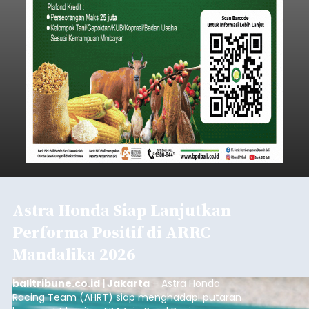
Iklan
Lewat Program TPBIS, Siswa
Belajar Aksara dan Masatua
Bali
balitribune.co.id I Denpasar
– Upaya