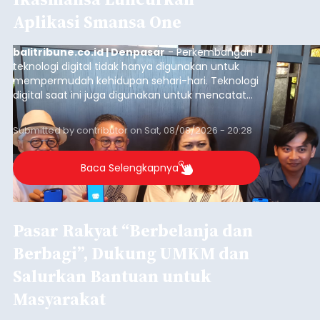
Aplikasi Smansa One
balitribune.co.id | Denpasar
- Perkembangan
teknologi digital tidak hanya digunakan untuk
mempermudah kehidupan sehari-hari. Teknologi
digital saat ini juga digunakan untuk mencatat
dan mengelola data base alumni dari suatu
sekolah, salah satunya adalah alumni SMA 1
Submitted by
contributor
on
Sat, 08/08/2026 - 20:28
Denpasar.
Baca Selengkapnya
Pasar Rakyat “Berbelanja dan
Berbagi”, Dukung UMKM dan
Salurkan Bantuan untuk
Masyarakat