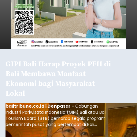
Diduga Salah Paham, Pemuda
Asal NTT Dikeroyok
Sekelompok Orang di
Klungkung
balitribune.co.id | Semarapura -
Kasus
pengeroyokan yang melibatkan pendatang
kembali terjadi di wilayah Kabupaten Klungkung.
Setelah sebelumnya sempat viral insiden
keributan di barat Pasar Galiran, peristiwa serupa
kini menimpa seorang pemuda asal Kabupaten
Klungkung
Sumba Barat Daya (SBD), Nusa Tenggara Timur
(NTT).
Submitted by
contributor
on
Sat, 08/08/2026 - 13:07
Baca Selengkapnya