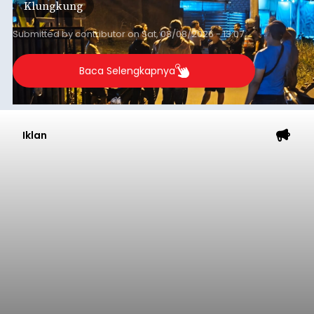
Iklan
Astra Honda Siap Lanjutkan
Performa Positif di ARRC
Mandalika 2026
balitribune.co.id | Jakarta
– Astra Honda
Racing Team (AHRT) siap menghadapi putaran
keempat Idemitsu FIM Asia Road Racing
Championship (ARRC) 2026 yang akan
berlangsung di Pertamina Mandalika