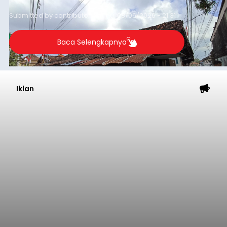
Kota Denpasar, yang diketahui bernama I Kadek
Dedi Wiranata (35), ditemukan tidak bernyawa di
pesisir Pantai Purnama, Sukawati.
Sebelum ditemukan meninggal dunia, korban
sempat memberitahukan lokasi terakhirnya
melalui pesan singkat WhatsApp dan juga
mengirimkan foto dua botol pembersih lantai ke
istrinya.
Gianyar
Submitted by
contributor
on
Thu, 08/06/2026 - 21:06
Baca Selengkapnya
Iklan