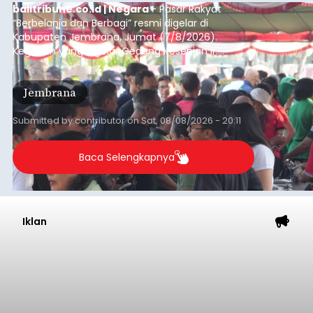
balitribune.co.id | Negara
- Pasar Rakyat
“Berbelanja dan Berbagi” resmi digelar di
Kabupaten Jembrana, Jumat (7/8/2026).
Kegiatan yang digelar Gedung Kesenian Ir.
Soekarno ini memadukan pemberdayaan
ekonomi masyarakat dengan aksi sosial tersebut
Jembrana
mendapat antusiasme tinggi dan mencatat nilai
transaksi mencapai Rp672.733.200.
Submitted by
contributor
on
Sat, 08/08/2026 - 20:11
Baca Selengkapnya
Iklan