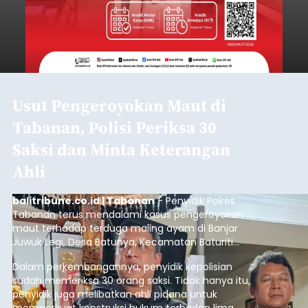
Usut Pengeroyokan Maut di
Tabanan, Polisi Periksa 30
Saksi dan Minta Keterangan
Ahli
balitribune.co.id | Tabanan
- Penyidik Polres
Tabanan terus mendalami kasus pengeroyokan
maut terhadap terduga maling ayam di Banjar
Juwuk Legi, Desa Batunya, Kecamatan Baturiti
yang terjadi beberapa waktu lalu.
Dalam perkembangannya, penyidik kepolisian
sudah memeriksa 30 orang saksi. Tidak hanya itu,
penyidik juga melibatkan ahli pidana untuk
memperkuat konstruksi hukum terhadap lima