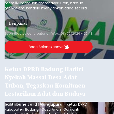
memiliki kemauan membayar iuran, namun
mengalami kendala menyiapkan dana secara
penuh saat jatuh tempo pembayaran iuran.
Kondisi ini terutama dialami oleh peserta
Denpasar
segmen Pekerja Bukan Penerima Upah (PBPU)
yang memiliki penghasilan tidak tetap.
Submitted by
contributor
on
Wed, 08/05/2026 - 20:43
Baca Selengkapnya
Ketua DPRD Badung Hadiri
Nyekah Massal Desa Adat
Tuban, Tegaskan Komitmen
Lestarikan Adat dan Budaya
balitribune.co.id | Mangupura
– Ketua DPRD
Kabupaten Badung I Gusti Anom Gumanti