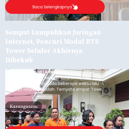
Baca Selengkapnya
Sempat Lumpuhkan Jaringan
Internet, Pencuri Modul BTS
Tower Seluler Akhirnya
Dibekuk
balitribune.co.id I Amlapura -
Lumpuhnya
jaringan internet di wilayah Kota Amlapura
selama berhari-hari pada beberapa waktu lalu
akhirnya terjawab sudah. Ternyata empat Tower
BTS Seluler yang berada di lokasi berbeda di
wilayah Karangasem telah dibobol maling,
Karangasem
dimana bagian modul penguat signal yang
berada di Tower BTS Seluler itu hilang dicuri.
Submitted by
contributor
on
Wed, 08/05/2026 - 18:03