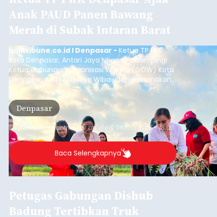
Anak PAUD Panen Bawang
Merah di Subak Intaran Barat
balitribune.co.id I Denpasar -
Ketua TP PKK
Kota Denpasar, Antari Jaya Negara, didampingi
Ketua Gabungan Organisasi Wanita (GOW) Kota
Denpasar, Ayu Kristi Arya Wibawa melaksanakan
panen bawang merah dan jagung manis
bersama anak-anak Pendidikan Anak Usia Dini
Denpasar
(PAUD) di Subak Intaran Barat, Rabu (5/8/2026).
Submitted by
contributor
on
Wed, 08/05/2026 - 18:00
Baca Selengkapnya
Petugas Gabungan Dishub
Badung Tertibkan Truk