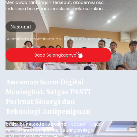
Menjawab tantangan tersebut, akademisi asal
Indonesia baru-baru ini sukses melaksanakan
program Pengabdian Kepada Masyarakat (PKM)
skala internasional di Distributed Systems
Nasional
Laboratory, Okayama University, Jepang.
Submitted by
contributor
on
Thu, 08/06/2026 - 12:20
Baca Selengkapnya
Ancaman Scam Digital
Meningkat, Satgas PASTI
Perkuat Sinergi dan
Teknologi Antipenipuan
balitribune.co.id | Jakarta
- Satuan Tugas
Pemberantasan Aktivitas Keuangan Ilegal
(Satgas PASTI) terus memperkuat upaya