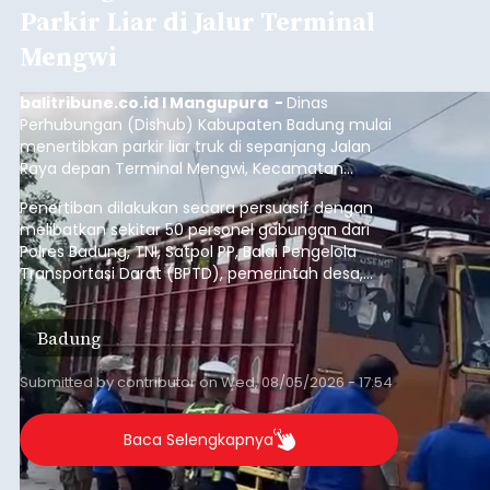
Parkir Liar di Jalur Terminal
Mengwi
balitribune.co.id I Mangupura -
Dinas
Perhubungan (Dishub) Kabupaten Badung mulai
menertibkan parkir liar truk di sepanjang Jalan
Raya depan Terminal Mengwi, Kecamatan
Mengwi, Rabu (5/8/2026).
Penertiban dilakukan secara persuasif dengan
melibatkan sekitar 50 personel gabungan dari
Polres Badung, TNI, Satpol PP, Balai Pengelola
Transportasi Darat (BPTD), pemerintah desa,
desa adat, Linmas, dan Pecalang.
Badung
Submitted by
contributor
on
Wed, 08/05/2026 - 17:54
Baca Selengkapnya