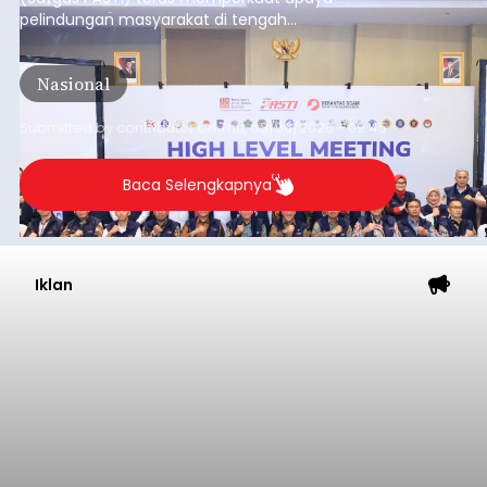
pelindungan masyarakat di tengah
meningkatnya ancaman penipuan digital yang
semakin kompleks.
Nasional
Submitted by
contributor
on
Thu, 08/06/2026 - 09:45
Baca Selengkapnya
Iklan