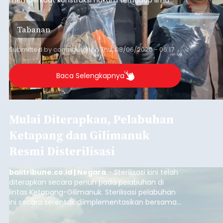
orang tersangka yang saat ini ditahan.
Tabanan
Submitted by
contributor
on
Thu, 08/06/2026 - 06:17
Baca Selengkapnya
Mulai Diterapkan, Pelabuhan
Ketapang dan Gilimanuk
Resmi Disterilisasi
balitribune.co.id | Negara
- Sterilisasi kini telah
diterapkan secara penuh pada pelabuhan di
lintas Ketapang-Gilimanuk. Sterilisasi pelabuhan
ini secara serentak diimplementasikan bersama
empat pelabuhan utama lainnya, yakni
Pelabuhan Merak, Bakauheni, Kayangan, dan