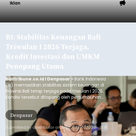
Iklan
BI: Stabilitas Keuangan Bali
Triwulan I 2026 Terjaga,
Kredit Investasi dan UMKM
Penopang Utama
balitribune.co.id I Denpasar -
Bank Indonesia
(BI) memastikan stabilitas sistem keuangan di
Provinsi Bali tetap terjaga pada triwulan I 2026.
Kondisi tersebut ditopang oleh pertumbuhan
penyaluran kredit yang masih positif, terutama
pada sektor-sektor utama penggerak ekonomi
Denpasar
daerah, dengan risiko kredit yang tetap
terkendali.
Submitted by
contributor
on
Wed, 08/05/2026 - 18:15