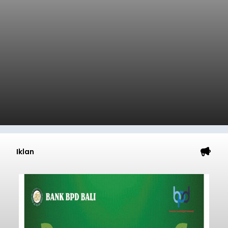
Iklan