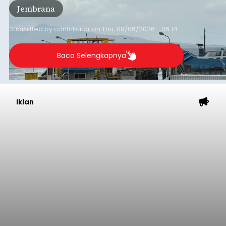
Jembrana
Lembar pada Rabu (5/8/2026).
Submitted by
contributor
on
Thu, 08/06/2026 - 06:14
Baca Selengkapnya
Iklan