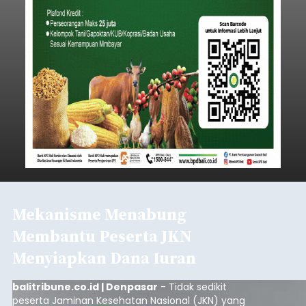
Mekanisme Menabung
Membantu Peserta JKN
Menyiapkan Dana Iuran
balitribune.co.id | Denpasar
- Tidak sedikit
peserta Jaminan Kesehatan Nasional (JKN) yang