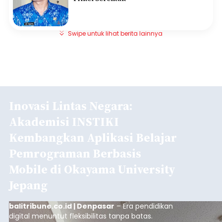
Swipe untuk lihat berita lainnya
Inovasi Lintas Negara:
Akademisi INSTIKI
Kembangkan Aplikasi Belajar
Pemrograman Berbasis
Mobile di Okayama University
Jepang
balitribune.co.id | Denpasar
– Era pendidikan
digital menuntut fleksibilitas tanpa batas.