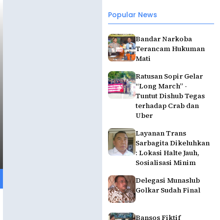
Popular News
Bandar Narkoba
Terancam Hukuman
Mati
Ratusan Sopir Gelar
“Long March” -
Tuntut Dishub Tegas
terhadap Crab dan
Uber
Layanan Trans
Sarbagita Dikeluhkan
: Lokasi Halte Jauh,
Sosialisasi Minim
Delegasi Munaslub
Golkar Sudah Final
Bansos Fiktif