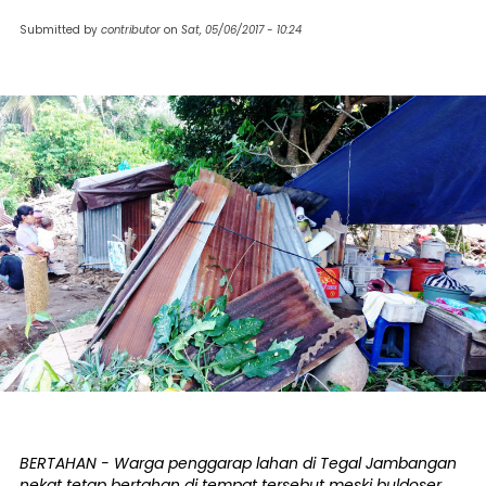
Submitted by
contributor
on
Sat, 05/06/2017 - 10:24
BERTAHAN - Warga penggarap lahan di Tegal Jambangan
nekat tetap bertahan di tempat tersebut meski buldoser