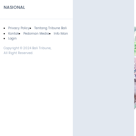
NASIONAL
Privacy Policy
Tentang Tribune Bali
Footer
Kontak
Pedoman Media
Info Iklan
Login
Copyright © 2024 Bali Tribune,
All Right Reserved.