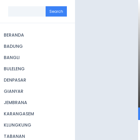
Skip
to
Search
main
content
BERANDA
Main
BADUNG
navigation
BANGLI
BULELENG
DENPASAR
GIANYAR
JEMBRANA
KARANGASEM
KLUNGKUNG
TABANAN