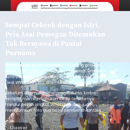
Sempat Cekcok dengan Istri,
Pria Asal Pemogan Ditemukan
Tak Bernyawa di Pantai
Purnama
balitribune.co.id I Gianyar -
Seorang pria asal
Lingkungan Dalem, Pemogan, Denpasar Selatan,
Kota Denpasar, yang diketahui bernama I Kadek
Dedi Wiranata (35), ditemukan tidak bernyawa di
pesisir Pantai Purnama, Sukawati.
Sebelum ditemukan meninggal dunia, korban
sempat memberitahukan lokasi terakhirnya
melalui pesan singkat WhatsApp dan juga
mengirimkan foto dua botol pembersih lantai ke
istrinya.
Gianyar