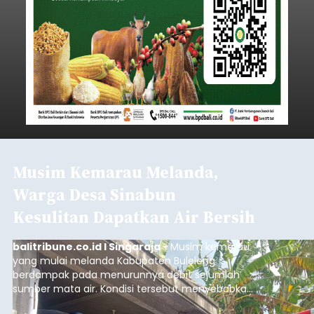
Musim Kemarau Melanda,
Warga Desa Sinabun
Kesulitan Dapatkan Air Bersih
balitribune.co.id I Singaraja -
Musim kemarau
yang mulai melanda Kabupaten Buleleng
berdampak pada menurunnya debit sejumlah
sumber mata air. Kondisi tersebut menyebabkan
warga di beberapa desa mulai mengalami