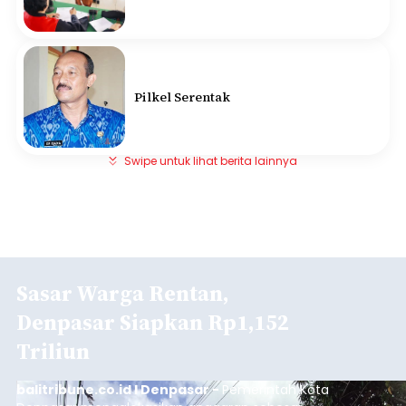
Pilkel Serentak
Swipe untuk lihat berita lainnya
Sasar Warga Rentan,
Denpasar Siapkan Rp1,152
Triliun
balitribune.co.id I Denpasar -
Pemerintah Kota