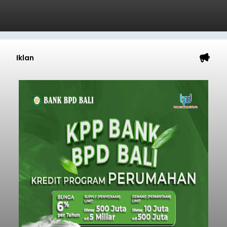
Iklan