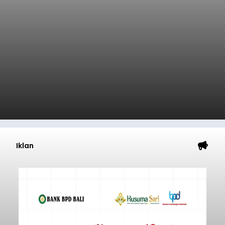
Iklan