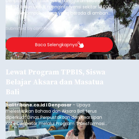
Denpasar mengalokasikan anggaran sebesar
Rp1,152 triliun untuk mengintervensi sekitar 18.000
warga kelompok rentan yang berada di ambang
garis kemiskinan. Langkah strategis ini diambil
guna menjaga masyarakat yang berada pada
Submitted by
contributor
on
Thu, 08/06/2026 - 21:31
kelompok desil 5 dan 6 tersebut agar tidak
merosot ke kategori miskin.
Baca Selengkapnya
Lewat Program TPBIS, Siswa
Belajar Aksara dan Masatua
Bali
balitribune.co.id I Denpasar
– Upaya
melestarikan Bahasa dan Aksara Bali terus
diperkuat Dinas Perpustakaan dan Kearsipan
Kota Denpasar melalui Program Transformasi
Perpustakaan Berbasis Inklusi Sosial (TPBIS).
Tahun ini, sebanyak 63 siswa kelas IV dan V SD