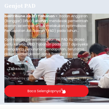
Genjot PAD
balitribune.co.id I Tabanan -
Badan Anggaran
(Banggar) DPRD Tabanan mendesak pemerintah
daerah setempat untuk melakukan optimalisasi
Pendapatan Asli Daerah (PAD) pada tahun
anggaran 2027.
Optimalisasi penerimaan dari sisi PAD itu dirasa
perlu karena APBD Tabanan pada 2027 diproyeksi
mengalami penurunan pendapatan, terutama
akibat pemangkasan dana Transfer Ke Luar
Daerah (TKD) dari pemerintah pusat.
Tabanan
Submitted by
contributor
on
Thu, 08/06/2026 - 20:33
Baca Selengkapnya