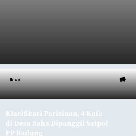
Iklan
Klarifikasi Perizinan, 4 Kafe
di Desa Baha Dipanggil Satpol
PP Badung