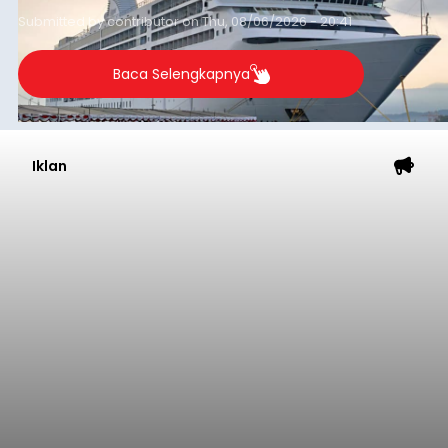
yang tercatat sebesar 1,32 juta GT.
Submitted by
contributor
on
Thu, 08/06/2026 - 20:41
Baca Selengkapnya
Iklan