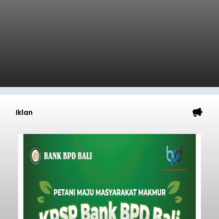
Iklan