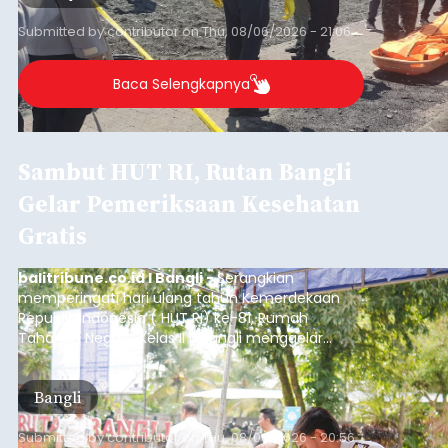
Submitted by
contributor
on
Thu, 08/06/2026 - 21:06
Baca Selengkapnya
Sambut HUT RI, Rutan Bangli
Gelar Pemeriksaan Kesehatan
Gratis
balitribune.co.id I Bangli -
Serangkian
memperingati hari ulang tahun Kemerdekaan
Republik Indonesia ( HUT RI) ke-81, Rumah
Tahanan Negara Kelas II B Bangli menggelar
kegiatan pemeriksaan kesehatan gratis, Rabu
(6/8/2026).
Bangli
Submitted by
contributor
on
Thu, 08/06/2026 - 20:56