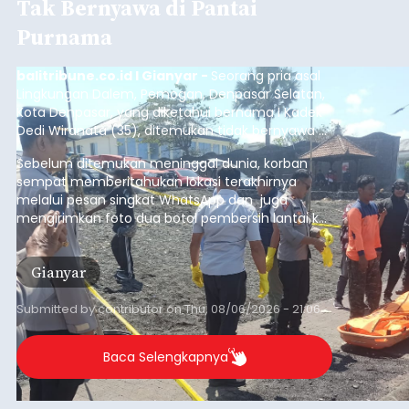
Tak Bernyawa di Pantai
Purnama
balitribune.co.id I Gianyar -
Seorang pria asal
Lingkungan Dalem, Pemogan, Denpasar Selatan,
Kota Denpasar, yang diketahui bernama I Kadek
Dedi Wiranata (35), ditemukan tidak bernyawa di
pesisir Pantai Purnama, Sukawati.
Sebelum ditemukan meninggal dunia, korban
sempat memberitahukan lokasi terakhirnya
melalui pesan singkat WhatsApp dan juga
mengirimkan foto dua botol pembersih lantai ke
istrinya.
Gianyar
Submitted by
contributor
on
Thu, 08/06/2026 - 21:06
Baca Selengkapnya