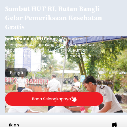
Sambut HUT RI, Rutan Bangli
Gelar Pemeriksaan Kesehatan
Gratis
balitribune.co.id I Bangli -
Serangkian
memperingati hari ulang tahun Kemerdekaan
Republik Indonesia ( HUT RI) ke-81, Rumah
Tahanan Negara Kelas II B Bangli menggelar
kegiatan pemeriksaan kesehatan gratis, Rabu
(6/8/2026).
Bangli
Submitted by
contributor
on
Thu, 08/06/2026 - 20:56
Baca Selengkapnya
Iklan