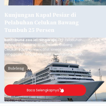
Kunjungan Kapal Pesiar di
Pelabuhan Celukan Bawang
Tumbuh 25 Persen
balitribune.coo.id I Singaraja -
PT Pelabuhan
Indonesia (Persero) atau Pelindo Cabang
Celukan Bawang mencatat kinerja operasional
yang positif hingga Juli 2026. Peningkatan terlihat
dari arus kapal yang mencapai 1,48 juta Gross
Tonnage (GT), atau tumbuh 12,4 persen
Buleleng
dibandingkan periode yang sama tahun lalu
yang tercatat sebesar 1,32 juta GT.
Submitted by
contributor
on
Thu, 08/06/2026 - 20:41
Baca Selengkapnya