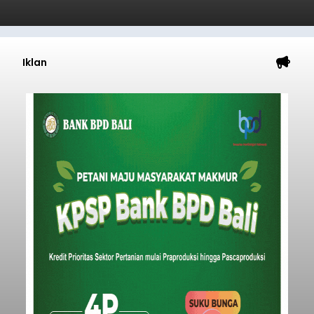
Iklan