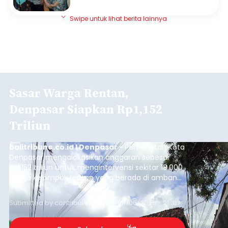
Swipe untuk lihat berita lainnya
Sasar Warga Rentan,
Denpasar Siapkan Rp1,152
Triliun
balitribune.co.id I Denpasar -
Pemerintah Kota
Denpasar mengalokasikan anggaran sebesar
Rp1,152 triliun untuk mengintervensi sekitar 18.000
warga kelompok rentan yang berada di ambang
garis kemiskinan. Langkah strategis ini diambil
guna menjaga masyarakat yang berada pada
Submitted by
contributor
on
Thu, 08/06/2026 - 21:31
kelompok desil 5 dan 6 tersebut agar tidak
merosot ke kategori miskin.