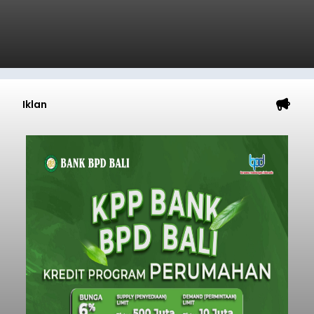
Iklan