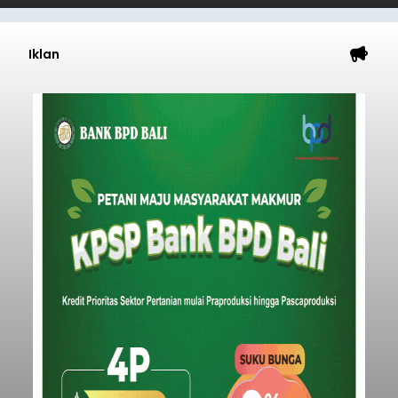
pengerukan lahan di Banjar Dinas Bingin Banjah,
Desa Temukus, Kecamatan Banjar, setelah
ditemukan indikasi kegiatan pengambilan
material yang tidak sesuai dengan peruntukan
Buleleng
kawasan.
Submitted by
contributor
on
Thu, 08/06/2026 - 20:29
Baca Selengkapnya
Belanja 2027 Tembus Rp14
Triliun, DPRD Badung Wanti-
wanti Pemerintah Kelola
Anggaran Secara Cermat
balitribune.co.id | Mangupura
- DPRD Badung
bersama Pemerintah Kabupaten Badung