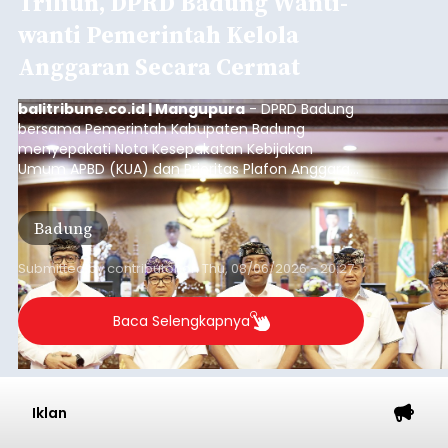
Iklan