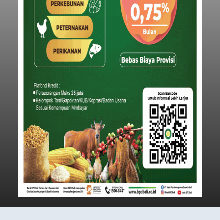
Iklan