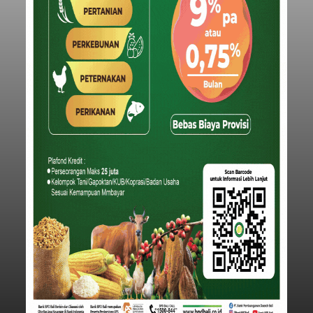
menyepakati Nota Kesepakatan Kebijakan
Umum APBD (KUA) dan Prioritas Plafon Anggaran
Sementara (PPAS) Tahun Anggaran 2027 dalam
rapat paripurna yang digelar di Gedung DPRD
Badung
Badung, Kamis (6/8/2026).
Submitted by
contributor
on
Thu, 08/06/2026 - 20:27
Baca Selengkapnya
Iklan