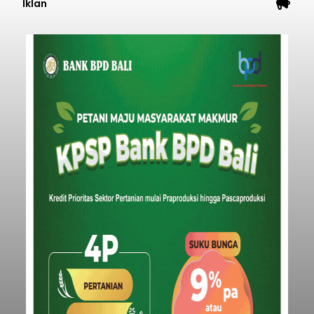
Iklan