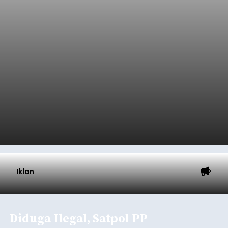
(Banggar) DPRD Tabanan mendesak pemerintah
daerah setempat untuk melakukan optimalisasi
Pendapatan Asli Daerah (PAD) pada tahun
anggaran 2027.
Optimalisasi penerimaan dari sisi PAD itu dirasa
perlu karena APBD Tabanan pada 2027 diproyeksi
mengalami penurunan pendapatan, terutama
akibat pemangkasan dana Transfer Ke Luar
Daerah (TKD) dari pemerintah pusat.
Tabanan
Submitted by
contributor
on
Thu, 08/06/2026 - 20:33
Baca Selengkapnya
Iklan