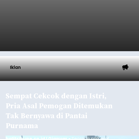
Iklan