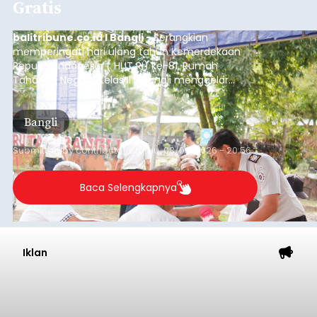
Sempat Cekcok dengan Istri,
Pria Asal Pemogan Ditemukan
Tak Bernyawa di Pantai
Purnama
balitribune.co.id I Gianyar -
Seorang pria asal
Lingkungan Dalem, Pemogan, Denpasar Selatan,
Kota Denpasar, yang diketahui bernama I Kadek
Dedi Wiranata (35), ditemukan tidak bernyawa di
pesisir Pantai Purnama, Sukawati.
Sebelum ditemukan meninggal dunia, korban
sempat memberitahukan lokasi terakhirnya
melalui pesan singkat WhatsApp dan juga
mengirimkan foto dua botol pembersih lantai ke
istrinya.
Gianyar
Submitted by
contributor
on
Thu, 08/06/2026 - 21:06