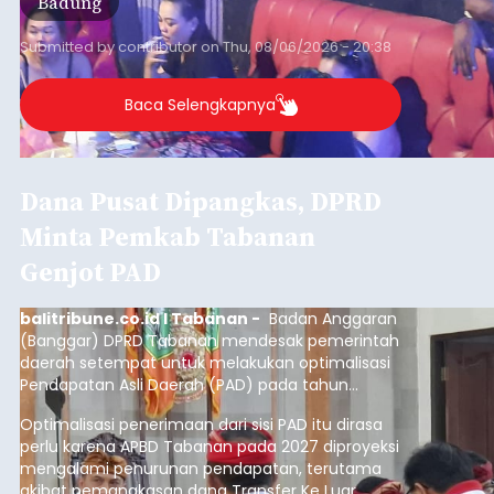
Iklan
Klarifikasi Perizinan, 4 Kafe
di Desa Baha Dipanggil Satpol
PP Badung
balitribune.co.id I Mangupura -
Satuan Polisi
Pamong Praja (Satpol PP) Kabupaten Badung
memanggil pengelola empat kafe di Desa Baha,