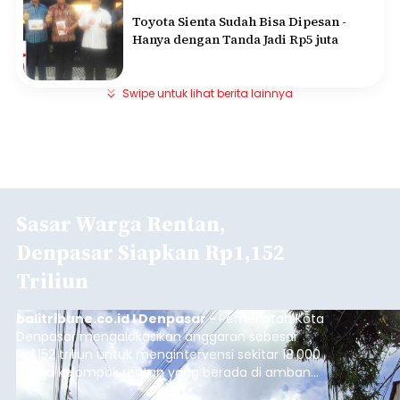
Toyota Sienta Sudah Bisa Dipesan -
Hanya dengan Tanda Jadi Rp5 juta
Swipe untuk lihat berita lainnya
Sasar Warga Rentan,
Denpasar Siapkan Rp1,152
Triliun
balitribune.co.id I Denpasar -
Pemerintah Kota
Denpasar mengalokasikan anggaran sebesar
Rp1,152 triliun untuk mengintervensi sekitar 18.000
warga kelompok rentan yang berada di ambang
garis kemiskinan. Langkah strategis ini diambil