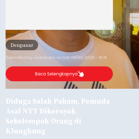
Denpasar
Submitted by
contributor
on
Sat, 08/08/2026 - 18:15
Baca Selengkapnya
Diduga Salah Paham, Pemuda
Asal NTT Dikeroyok
Sekelompok Orang di
Klungkung