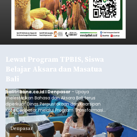
Lewat Program TPBIS, Siswa
Belajar Aksara dan Masatua
Bali
balitribune.co.id I Denpasar
– Upaya
melestarikan Bahasa dan Aksara Bali terus
diperkuat Dinas Perpustakaan dan Kearsipan
Kota Denpasar melalui Program Transformasi
Perpustakaan Berbasis Inklusi Sosial (TPBIS).
Tahun ini, sebanyak 63 siswa kelas IV dan V SD
Denpasar
Negeri 17 Dangin Puri mendapat pelatihan
menulis Aksara Bali serta Masatua atau