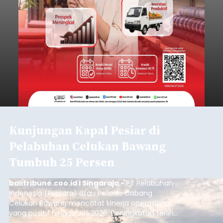
Kunjungan Kapal Pesiar di
Pelabuhan Celukan Bawang
Tumbuh 25 Persen
balitribune.coo.id I Singaraja -
PT Pelabuhan
Indonesia (Persero) atau Pelindo Cabang
Celukan Bawang mencatat kinerja operasional
yang positif hingga Juli 2026. Peningkatan terlihat
dari arus kapal yang mencapai 1,48 juta Gross