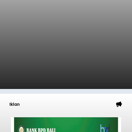
Iklan