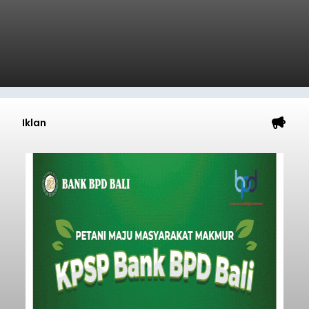
Iklan