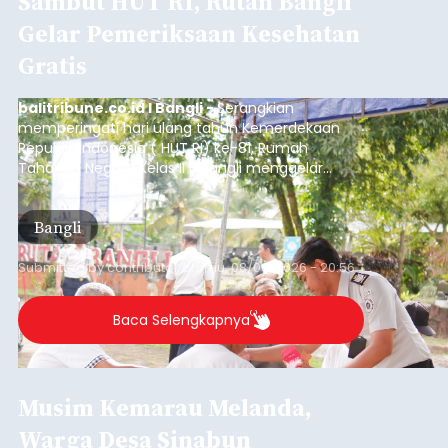
Sambut HUT RI, Rutan Bangli
Gelar Pemeriksaan Kesehatan
Gratis
balitribune.co.id I Bangli -
Serangkian
memperingati hari ulang tahun Kemerdekaan
Republik Indonesia ( HUT RI) ke-81, Rumah
Tahanan Negara Kelas II B Bangli menggelar
kegiatan pemeriksaan kesehatan gratis, Rabu
(6/8/2026).
Bangli
Submitted by
contributor
on
Thu, 08/06/2026 - 20:56
Baca Selengkapnya
Musim Kemarau Melanda,
Warga Desa Sinabun