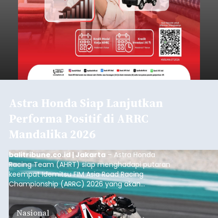
Astra Honda Siap Lanjutkan
Performa Positif di ARRC
Mandalika 2026
balitribune.co.id | Jakarta
– Astra Honda
Racing Team (AHRT) siap menghadapi putaran
keempat Idemitsu FIM Asia Road Racing
Championship (ARRC) 2026 yang akan
berlangsung di Pertamina Mandalika
International Circuit, Lombok, Nusa Tenggara
Nasional
Barat, pada 7–9 Agustus 2026.