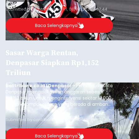
Submitted by
contributor
on
Fri, 08/07/2026 - 07:44
Baca Selengkapnya
Sasar Warga Rentan,
Denpasar Siapkan Rp1,152
Triliun
balitribune.co.id I Denpasar -
Pemerintah Kota
Denpasar mengalokasikan anggaran sebesar
Rp1,152 triliun untuk mengintervensi sekitar 18.000
warga kelompok rentan yang berada di ambang
garis kemiskinan. Langkah strategis ini diambil
guna menjaga masyarakat yang berada pada
Submitted by
contributor
on
Thu, 08/06/2026 - 21:31
kelompok desil 5 dan 6 tersebut agar tidak
merosot ke kategori miskin.
Baca Selengkapnya