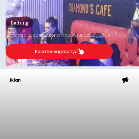
malam.
Badung
Submitted by
contributor
on
Thu, 08/06/2026 - 20:38
Baca Selengkapnya
Iklan