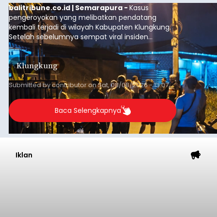
balitribune.co.id | Semarapura -
Kasus
pengeroyokan yang melibatkan pendatang
kembali terjadi di wilayah Kabupaten Klungkung.
Setelah sebelumnya sempat viral insiden
keributan di barat Pasar Galiran, peristiwa serupa
kini menimpa seorang pemuda asal Kabupaten
Klungkung
Sumba Barat Daya (SBD), Nusa Tenggara Timur
(NTT).
Submitted by
contributor
on
Sat, 08/08/2026 - 13:07
Baca Selengkapnya
Iklan