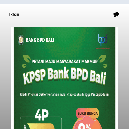
Iklan