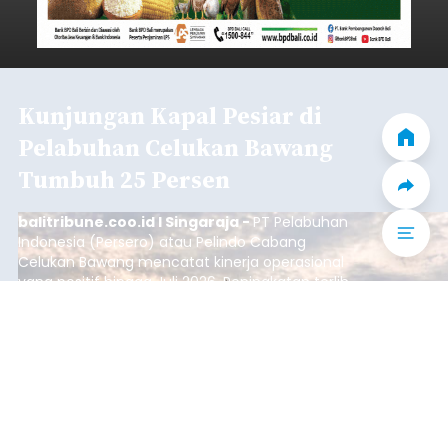
Kunjungan Kapal Pesiar di
Pelabuhan Celukan Bawang
Tumbuh 25 Persen
balitribune.coo.id I Singaraja -
PT Pelabuhan
Indonesia (Persero) atau Pelindo Cabang
Celukan Bawang mencatat kinerja operasional
yang positif hingga Juli 2026. Peningkatan terlihat
dari arus kapal yang mencapai 1,48 juta Gross
Tonnage (GT), atau tumbuh 12,4 persen
Buleleng
dibandingkan periode yang sama tahun lalu
yang tercatat sebesar 1,32 juta GT.
Submitted by
contributor
on
Thu, 08/06/2026 - 20:41
Baca Selengkapnya