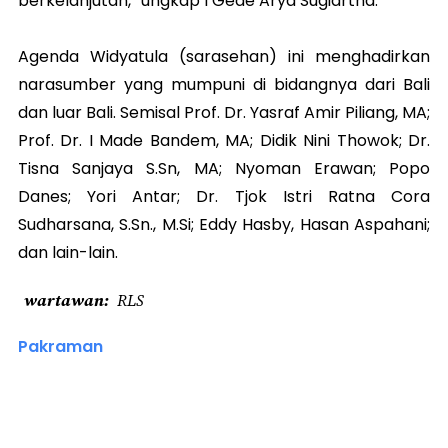
berkelanjutan,” ungkap I Gede Arya Sugiartha.
Agenda Widyatula (sarasehan) ini menghadirkan
narasumber yang mumpuni di bidangnya dari Bali
dan luar Bali. Semisal Prof. Dr. Yasraf Amir Piliang, MA;
Prof. Dr. I Made Bandem, MA; Didik Nini Thowok; Dr.
Tisna Sanjaya S.Sn, MA; Nyoman Erawan; Popo
Danes; Yori Antar; Dr. Tjok Istri Ratna Cora
Sudharsana, S.Sn., M.Si; Eddy Hasby, Hasan Aspahani;
dan lain-lain.
wartawan
RLS
Pakraman