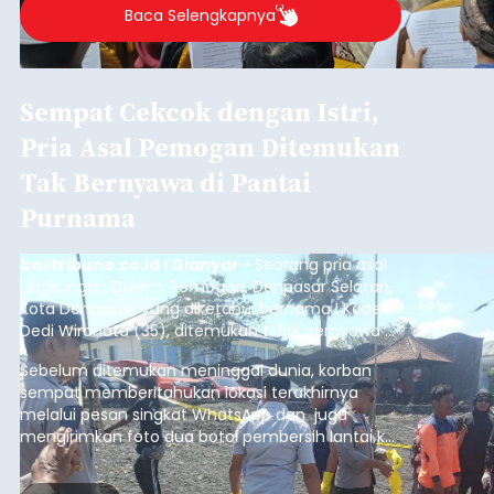
2026.
Baca Selengkapnya
Sempat Cekcok dengan Istri,
Pria Asal Pemogan Ditemukan
Tak Bernyawa di Pantai
Purnama
balitribune.co.id I Gianyar -
Seorang pria asal
Lingkungan Dalem, Pemogan, Denpasar Selatan,
Kota Denpasar, yang diketahui bernama I Kadek
Dedi Wiranata (35), ditemukan tidak bernyawa di
pesisir Pantai Purnama, Sukawati.
Sebelum ditemukan meninggal dunia, korban
sempat memberitahukan lokasi terakhirnya
melalui pesan singkat WhatsApp dan juga
mengirimkan foto dua botol pembersih lantai ke
istrinya.