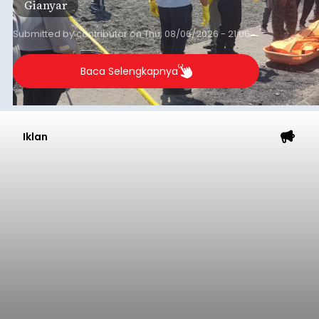
Gianyar
Submitted by
contributor
on
Thu, 08/06/2026 - 21:06
Baca Selengkapnya
Iklan