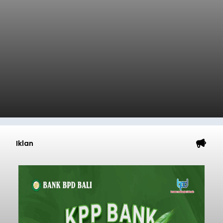
Iklan