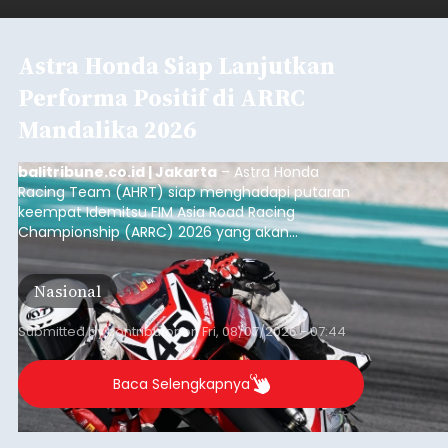
Astra Honda Siap Lanjutkan
Performa Positif di ARRC
Mandalika 2026
balitribune.co.id | Jakarta
– Astra Honda
Racing Team (AHRT) siap menghadapi putaran
keempat Idemitsu FIM Asia Road Racing
Championship (ARRC) 2026 yang akan
berlangsung di Pertamina Mandalika
International Circuit, Lombok, Nusa Tenggara
Nasional
Barat, pada 7–9 Agustus 2026.
Submitted by
contributor
on
Fri, 08/07/2026 - 07:44
Baca Selengkapnya