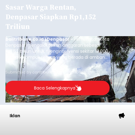
Sasar Warga Rentan,
Denpasar Siapkan Rp1,152
Triliun
balitribune.co.id I Denpasar -
Pemerintah Kota
Denpasar mengalokasikan anggaran sebesar
Rp1,152 triliun untuk mengintervensi sekitar 18.000
warga kelompok rentan yang berada di ambang
garis kemiskinan. Langkah strategis ini diambil
guna menjaga masyarakat yang berada pada
Submitted by
contributor
on
Thu, 08/06/2026 - 21:31
kelompok desil 5 dan 6 tersebut agar tidak
merosot ke kategori miskin.
Baca Selengkapnya
Iklan