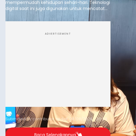
mempermudah kehidupan sehari-hari. Teknologi
digital saat ini juga digunakan untuk mencatat
dan mengelola data base alumni dari suatu
sekolah, salah satunya adalah alumni SMA 1
Denpasar.
ADVERTISEMENT
Submitted by
contributor
on
Sat, 08/08/2026 - 20:28
Baca Selengkapnya