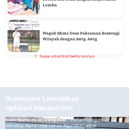
Lomba
Wagub Minta Desa Pakraman Bentengi
Wilayah dengan Awig-Awig
Swipe untuk lihat berita lainnya
Ikasmansa Luncurkan
Aplikasi Smansa One
balitribune.co.id | Denpasar
- Perkembangan
teknologi digital tidak hanya digunakan untuk