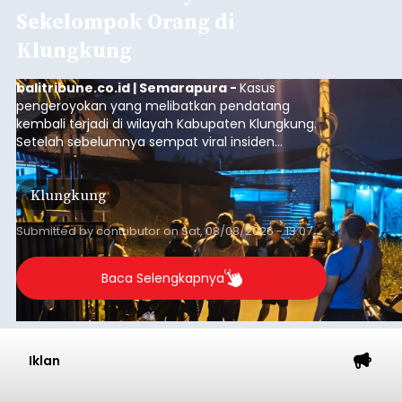
Sekelompok Orang di
Klungkung
balitribune.co.id | Semarapura -
Kasus
pengeroyokan yang melibatkan pendatang
kembali terjadi di wilayah Kabupaten Klungkung.
Setelah sebelumnya sempat viral insiden
keributan di barat Pasar Galiran, peristiwa serupa
kini menimpa seorang pemuda asal Kabupaten
Klungkung
Sumba Barat Daya (SBD), Nusa Tenggara Timur
(NTT).
Submitted by
contributor
on
Sat, 08/08/2026 - 13:07
Baca Selengkapnya
Iklan