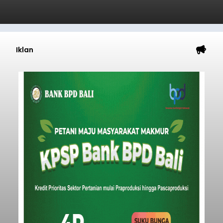
Iklan