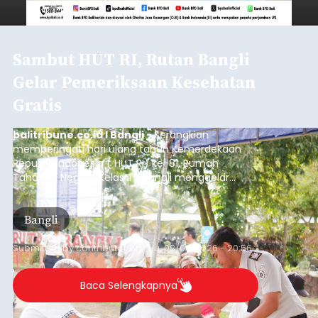
Sambut HUT RI, Rutan Bangli
Gelar Pemeriksaan Kesehatan
Gratis
balitribune.co.id I Bangli -
Serangkian
memperingati hari ulang tahun Kemerdekaan
Republik Indonesia ( HUT RI) ke-81, Rumah
Tahanan Negara Kelas II B Bangli menggelar
kegiatan pemeriksaan kesehatan gratis, Rabu
(6/8/2026).
Bangli
Submitted by
contributor
on
Thu, 08/06/2026 - 20:56
Baca Selengkapnya