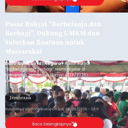
Pasar Rakyat “Berbelanja dan
Berbagi”, Dukung UMKM dan
Salurkan Bantuan untuk
Masyarakat
balitribune.co.id | Negara
- Pasar Rakyat
“Berbelanja dan Berbagi” resmi digelar di
Kabupaten Jembrana, Jumat (7/8/2026).
Kegiatan yang digelar Gedung Kesenian Ir.
Soekarno ini memadukan pemberdayaan
ekonomi masyarakat dengan aksi sosial tersebut
Jembrana
mendapat antusiasme tinggi dan mencatat nilai
transaksi mencapai Rp672.733.200.
Submitted by
contributor
on
Sat, 08/08/2026 - 20:11
Baca Selengkapnya