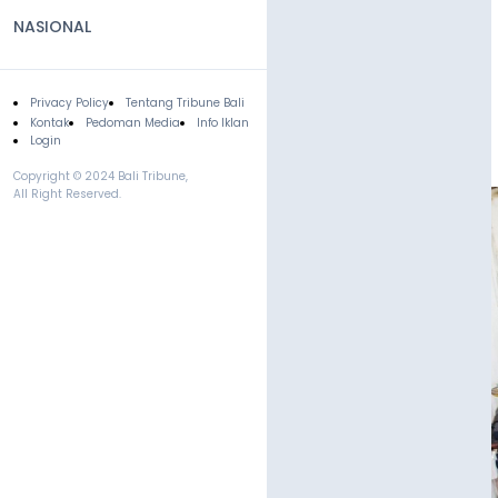
NASIONAL
Privacy Policy
Tentang Tribune Bali
Footer
Kontak
Pedoman Media
Info Iklan
Login
Copyright © 2024 Bali Tribune,
All Right Reserved.