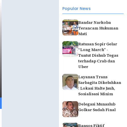
Popular News
Bandar Narkoba
Terancam Hukuman
Mati
Ratusan Sopir Gelar
“Long March” -
Tuntut Dishub Tegas
terhadap Crab dan
Uber
Layanan Trans
Sarbagita Dikeluhkan
: Lokasi Halte Jauh,
Sosialisasi Minim
Delegasi Munaslub
Golkar Sudah Final
Bansos Fiktif