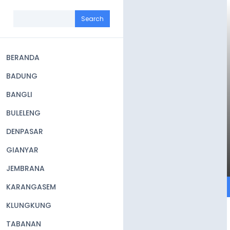
Skip
to
Search
main
content
BERANDA
Main
BADUNG
navigation
BANGLI
BULELENG
DENPASAR
GIANYAR
JEMBRANA
KARANGASEM
KLUNGKUNG
TABANAN