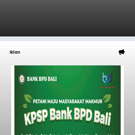
kegiatan pemeriksaan kesehatan gratis, Rabu
(6/8/2026).
Bangli
Submitted by
contributor
on
Thu, 08/06/2026 - 20:56
Baca Selengkapnya
Iklan