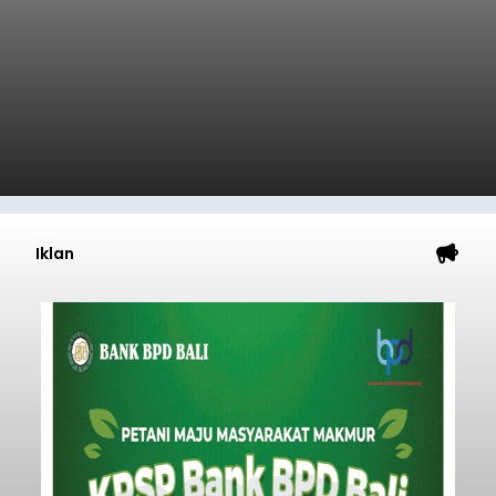
Diduga Ilegal, Satpol PP
Hentikan Aktivitas
Pengerukan Lahan di
Temukus
balitribune.co.id I Singaraja -
Pemerintah
Kabupaten Buleleng menghentikan aktivitas
pengerukan lahan di Banjar Dinas Bingin Banjah,
Desa Temukus, Kecamatan Banjar, setelah
ditemukan indikasi kegiatan pengambilan
material yang tidak sesuai dengan peruntukan
Buleleng
kawasan.
Submitted by
contributor
on
Thu, 08/06/2026 - 20:29
Baca Selengkapnya
Belanja 2027 Tembus Rp14