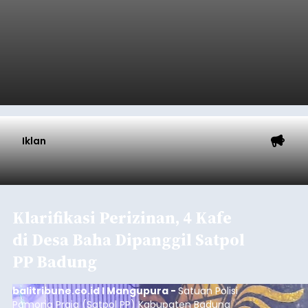
yang positif hingga Juli 2026. Peningkatan terlihat
dari arus kapal yang mencapai 1,48 juta Gross
Tonnage (GT), atau tumbuh 12,4 persen
Buleleng
dibandingkan periode yang sama tahun lalu
yang tercatat sebesar 1,32 juta GT.
Submitted by
contributor
on
Thu, 08/06/2026 - 20:41
Baca Selengkapnya
Iklan