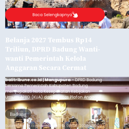
Iklan