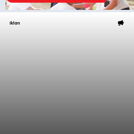
melalui pesan singkat WhatsApp dan juga
mengirimkan foto dua botol pembersih lantai ke
istrinya.
Gianyar
Submitted by
contributor
on
Thu, 08/06/2026 - 21:06
Baca Selengkapnya
Sambut HUT RI, Rutan Bangli
Gelar Pemeriksaan Kesehatan
Gratis
balitribune.co.id I Bangli -
Serangkian
memperingati hari ulang tahun Kemerdekaan
Republik Indonesia ( HUT RI) ke-81, Rumah
Tahanan Negara Kelas II B Bangli menggelar