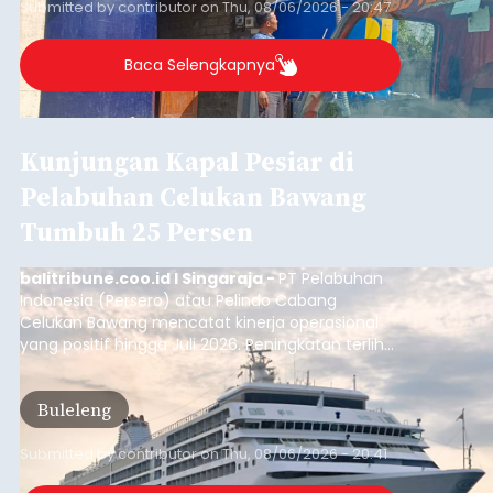
Musim Kemarau Melanda,
Warga Desa Sinabun
Kesulitan Dapatkan Air Bersih
balitribune.co.id I Singaraja -
Musim kemarau