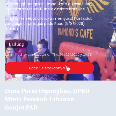
Iklan