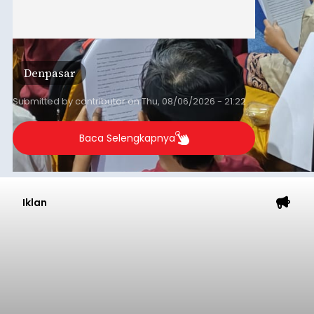
Denpasar
Submitted by
contributor
on
Thu, 08/06/2026 - 21:22
Baca Selengkapnya
Iklan