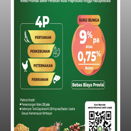
Iklan