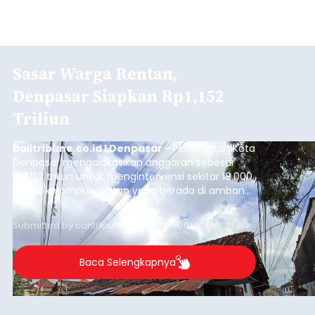
Sasar Warga Rentan,
Denpasar Siapkan Rp1,152
Triliun
balitribune.co.id I Denpasar -
Pemerintah Kota
Denpasar mengalokasikan anggaran sebesar
Rp1,152 triliun untuk mengintervensi sekitar 18.000
warga kelompok rentan yang berada di ambang
garis kemiskinan. Langkah strategis ini diambil
guna menjaga masyarakat yang berada pada
Submitted by
contributor
on
Thu, 08/06/2026 - 21:31
kelompok desil 5 dan 6 tersebut agar tidak
merosot ke kategori miskin.
Baca Selengkapnya