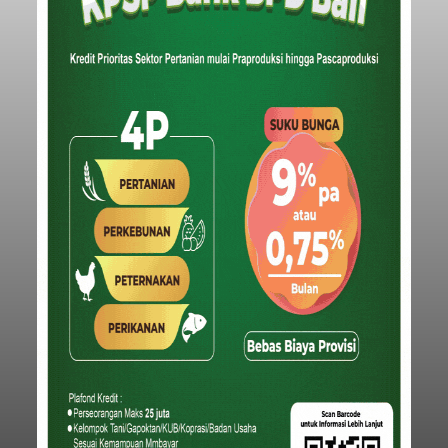
Triliun, DPRD Badung Wanti-
wanti Pemerintah Kelola
Anggaran Secara Cermat
balitribune.co.id | Mangupura
- DPRD Badung
bersama Pemerintah Kabupaten Badung
menyepakati Nota Kesepakatan Kebijakan
Umum APBD (KUA) dan Prioritas Plafon Anggaran
Sementara (PPAS) Tahun Anggaran 2027 dalam
rapat paripurna yang digelar di Gedung DPRD
Badung
Badung, Kamis (6/8/2026).
Submitted by
contributor
on
Thu, 08/06/2026 - 20:27
Baca Selengkapnya
Iklan