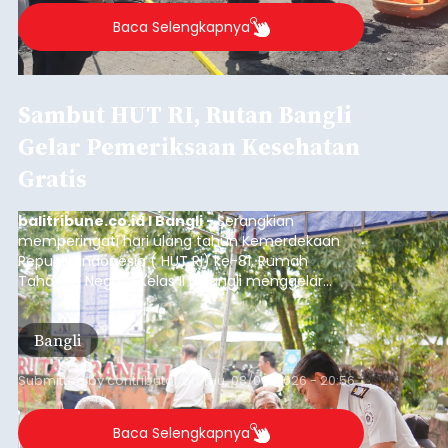
Sempat Cekcok dengan Istri,
Pria Asal Pemogan Ditemukan
Tak Bernyawa di Pantai
Purnama
balitribune.co.id I Gianyar -
Seorang pria asal
Lingkungan Dalem, Pemogan, Denpasar Selatan,
Kota Denpasar, yang diketahui bernama I Kadek
Dedi Wiranata (35), ditemukan tidak bernyawa di
pesisir Pantai Purnama, Sukawati.
Sebelum ditemukan meninggal dunia, korban
sempat memberitahukan lokasi terakhirnya