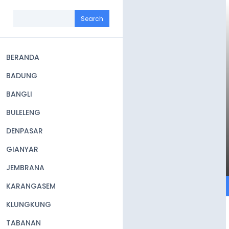
Skip
to
Search
main
content
BERANDA
Main
BADUNG
navigation
BANGLI
BULELENG
DENPASAR
GIANYAR
JEMBRANA
KARANGASEM
KLUNGKUNG
TABANAN