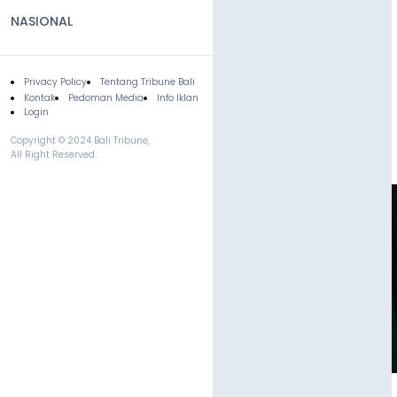
NASIONAL
Privacy Policy
Tentang Tribune Bali
Footer
Kontak
Pedoman Media
Info Iklan
Login
Copyright © 2024 Bali Tribune,
All Right Reserved.