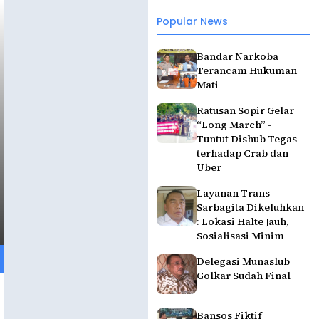
Popular News
Bandar Narkoba
Terancam Hukuman
Mati
Ratusan Sopir Gelar
“Long March” -
Tuntut Dishub Tegas
terhadap Crab dan
Uber
Layanan Trans
Sarbagita Dikeluhkan
: Lokasi Halte Jauh,
Sosialisasi Minim
Delegasi Munaslub
Golkar Sudah Final
Bansos Fiktif