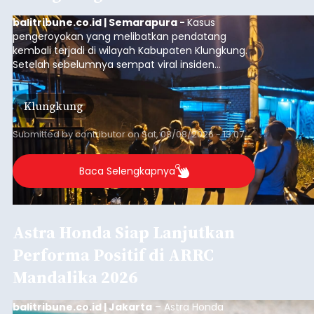
balitribune.co.id | Semarapura -
Kasus
pengeroyokan yang melibatkan pendatang
kembali terjadi di wilayah Kabupaten Klungkung.
Setelah sebelumnya sempat viral insiden
keributan di barat Pasar Galiran, peristiwa serupa
kini menimpa seorang pemuda asal Kabupaten
Klungkung
Sumba Barat Daya (SBD), Nusa Tenggara Timur
(NTT).
Submitted by
contributor
on
Sat, 08/08/2026 - 13:07
Baca Selengkapnya
Astra Honda Siap Lanjutkan
Performa Positif di ARRC
Mandalika 2026
balitribune.co.id | Jakarta
– Astra Honda