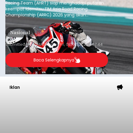
Racing Team (AHRT) siap menghadapi putaran
keempat Idemitsu FIM Asia Road Racing
Championship (ARRC) 2026 yang akan
berlangsung di Pertamina Mandalika
International Circuit, Lombok, Nusa Tenggara
Nasional
Barat, pada 7–9 Agustus 2026.
Submitted by
contributor
on
Fri, 08/07/2026 - 07:44
Baca Selengkapnya
Iklan