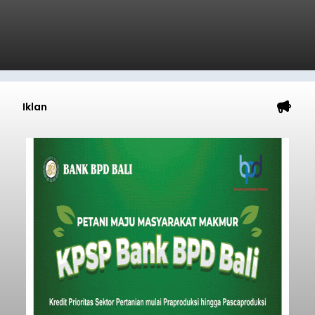
Iklan