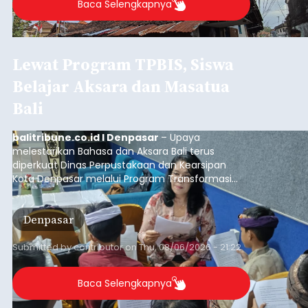
Baca Selengkapnya
Lewat Program TPBIS, Siswa
Belajar Aksara dan Masatua
Bali
balitribune.co.id I Denpasar
– Upaya
melestarikan Bahasa dan Aksara Bali terus
diperkuat Dinas Perpustakaan dan Kearsipan
Kota Denpasar melalui Program Transformasi
Perpustakaan Berbasis Inklusi Sosial (TPBIS).
Tahun ini, sebanyak 63 siswa kelas IV dan V SD
Denpasar
Negeri 17 Dangin Puri mendapat pelatihan
menulis Aksara Bali serta Masatua atau
mendongeng menggunakan Bahasa Bali yang
Submitted by
contributor
on
Thu, 08/06/2026 - 21:22
berlangsung selama Agustus hingga September
2026.
Baca Selengkapnya