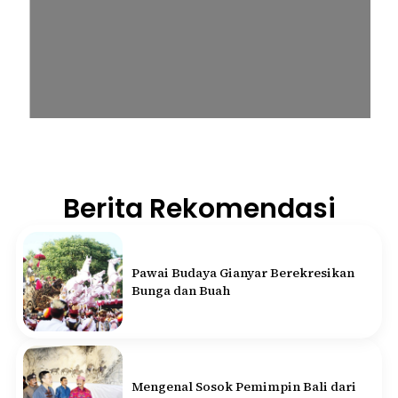
Berita Rekomendasi
Pawai Budaya Gianyar Berekresikan
Bunga dan Buah
Mengenal Sosok Pemimpin Bali dari