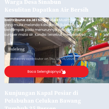
Warga Desa Sinabun
Kesulitan Dapatkan Air Bersih
balitribune.co.id I Singaraja -
Musim kemarau
yang mulai melanda Kabupaten Buleleng
berdampak pada menurunnya debit sejumlah
sumber mata air. Kondisi tersebut menyebabkan
warga di beberapa desa mulai mengalami
kesulitan mendapatkan air bersih, terutama
Buleleng
untuk memenuhi kebutuhan mandi, cuci, dan
kakus (MCK). Seperti yang dialami warga Desa
Sinabun, Kecamatan Sawan, Kabupaten
Submitted by
contributor
on
Thu, 08/06/2026 - 20:47
Buleleng.
Baca Selengkapnya
Kunjungan Kapal Pesiar di
Pelabuhan Celukan Bawang
Tumbuh 25 Persen