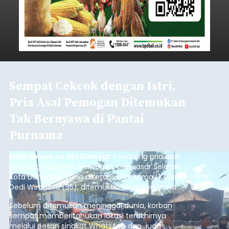
Sempat Cekcok dengan Istri,
Pria Asal Pemogan Ditemukan
Tak Bernyawa di Pantai
Purnama
balitribune.co.id I Gianyar -
Seorang pria asal
Lingkungan Dalem, Pemogan, Denpasar Selatan,
Kota Denpasar, yang diketahui bernama I Kadek
Dedi Wiranata (35), ditemukan tidak bernyawa di
pesisir Pantai Purnama, Sukawati.
Sebelum ditemukan meninggal dunia, korban
sempat memberitahukan lokasi terakhirnya
melalui pesan singkat WhatsApp dan juga