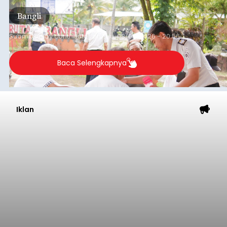
(6/8/2026).
Bangli
Submitted by
contributor
on
Thu, 08/06/2026 - 20:56
Baca Selengkapnya
Iklan