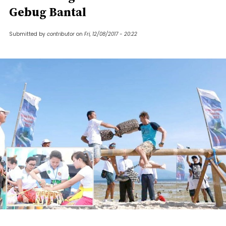
Gebug Bantal
Submitted by
contributor
on
Fri, 12/08/2017 - 20:22