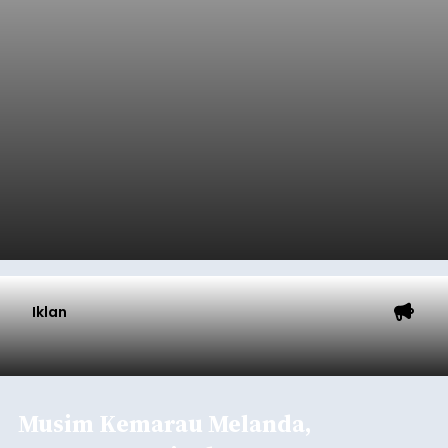
Iklan
Musim Kemarau Melanda,