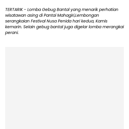
TERTARIK - Lomba Gebug Bantal yang menarik perhatian
wisatawan asing di Pantai Mahagiri,Lembongan
serangkaian Festival Nusa Penida hari kedua, Kamis
kemarin. Selain gebug bantal juga digelar lomba merangkai
perani.