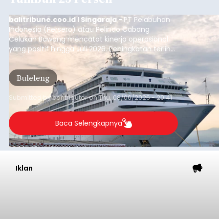
balitribune.coo.id I Singaraja -
PT Pelabuhan
Indonesia (Persero) atau Pelindo Cabang
Celukan Bawang mencatat kinerja operasional
yang positif hingga Juli 2026. Peningkatan terlihat
dari arus kapal yang mencapai 1,48 juta Gross
Tonnage (GT), atau tumbuh 12,4 persen
Buleleng
dibandingkan periode yang sama tahun lalu
yang tercatat sebesar 1,32 juta GT.
Submitted by
contributor
on
Thu, 08/06/2026 - 20:41
Baca Selengkapnya
Iklan