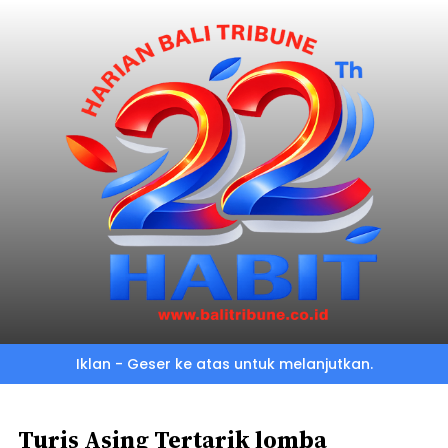
Skip
to
main
content
Iklan - Geser ke atas untuk melanjutkan.
Turis Asing Tertarik lomba