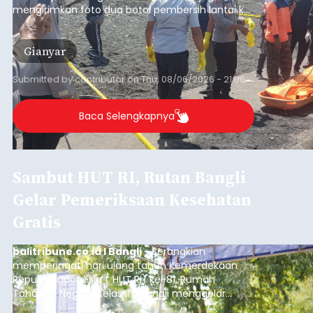
mengirimkan foto dua botol pembersih lantai ke
istrinya.
Gianyar
Submitted by
contributor
on
Thu, 08/06/2026 - 21:06
Baca Selengkapnya
Sambut HUT RI, Rutan Bangli
Gelar Pemeriksaan Kesehatan
Gratis
balitribune.co.id I Bangli -
Serangkian
memperingati hari ulang tahun Kemerdekaan
Republik Indonesia ( HUT RI) ke-81, Rumah
Tahanan Negara Kelas II B Bangli menggelar
kegiatan pemeriksaan kesehatan gratis, Rabu