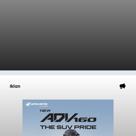
Iklan