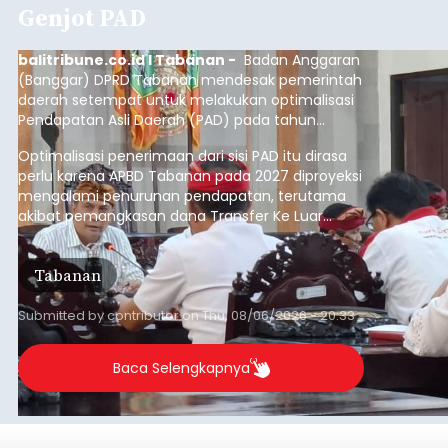
Genjot PAD
balitribune.co.id I Tabanan -
Badan Anggaran
(Banggar) DPRD Tabanan mendesak pemerintah
daerah setempat untuk melakukan optimalisasi
Pendapatan Asli Daerah (PAD) pada tahun
anggaran 2027.
Optimalisasi penerimaan dari sisi PAD itu dirasa
perlu karena APBD Tabanan pada 2027 diproyeksi
mengalami penurunan pendapatan, terutama
akibat pemangkasan dana Transfer Ke Luar
Daerah (TKD) dari pemerintah pusat.
Tabanan
Submitted by
contributor
on
Thu, 08/06/2026 - 20:33
Baca Selengkapnya