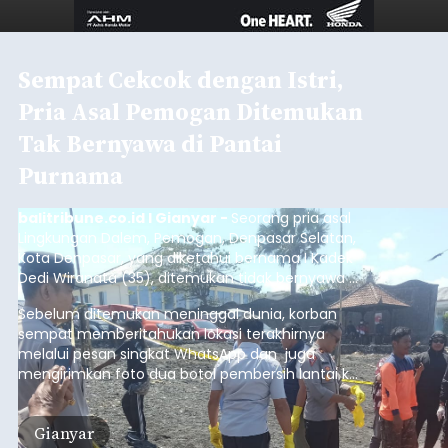
Sempat Cekcok dengan Istri,
Pria Asal Pemogan Ditemukan
Tak Bernyawa di Pantai
Purnama
balitribune.co.id I Gianyar -
Seorang pria asal
Lingkungan Dalem, Pemogan, Denpasar Selatan,
Kota Denpasar, yang diketahui bernama I Kadek
Dedi Wiranata (35), ditemukan tidak bernyawa di
pesisir Pantai Purnama, Sukawati.
Sebelum ditemukan meninggal dunia, korban
sempat memberitahukan lokasi terakhirnya
melalui pesan singkat WhatsApp dan juga
mengirimkan foto dua botol pembersih lantai ke
istrinya.
Gianyar