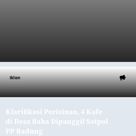
Iklan
Klarifikasi Perizinan, 4 Kafe
di Desa Baha Dipanggil Satpol
PP Badung