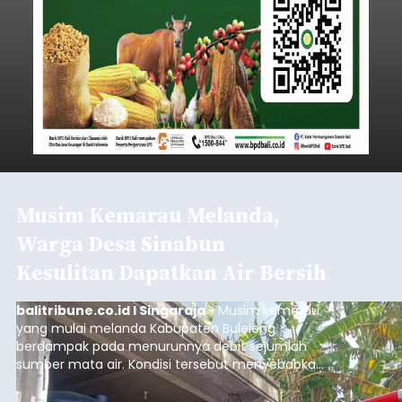
Musim Kemarau Melanda,
Warga Desa Sinabun
Kesulitan Dapatkan Air Bersih
balitribune.co.id I Singaraja -
Musim kemarau
yang mulai melanda Kabupaten Buleleng
berdampak pada menurunnya debit sejumlah
sumber mata air. Kondisi tersebut menyebabkan
warga di beberapa desa mulai mengalami
kesulitan mendapatkan air bersih, terutama