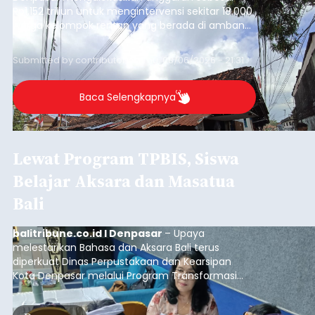
Rp1,152 triliun untuk mengintervensi sekitar 18.000
warga kelompok rentan yang berada di ambang
garis kemiskinan. Langkah strategis ini diambil
guna menjaga masyarakat yang berada pada
Submitted by
contributor
on
Thu, 08/06/2026 - 21:31
kelompok desil 5 dan 6 tersebut agar tidak
merosot ke kategori miskin.
Baca Selengkapnya
Lewat Program TPBIS, Siswa
Belajar Aksara dan Masatua
Bali
balitribune.co.id I Denpasar
– Upaya
melestarikan Bahasa dan Aksara Bali terus
diperkuat Dinas Perpustakaan dan Kearsipan
Kota Denpasar melalui Program Transformasi
Perpustakaan Berbasis Inklusi Sosial (TPBIS).
Tahun ini, sebanyak 63 siswa kelas IV dan V SD