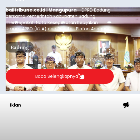
balitribune.co.id | Mangupura
- DPRD Badung
bersama Pemerintah Kabupaten Badung
menyepakati Nota Kesepakatan Kebijakan
Umum APBD (KUA) dan Prioritas Plafon Anggaran
Sementara (PPAS) Tahun Anggaran 2027 dalam
rapat paripurna yang digelar di Gedung DPRD
Badung
Badung, Kamis (6/8/2026).
Submitted by
contributor
on
Thu, 08/06/2026 - 20:27
Baca Selengkapnya
Iklan