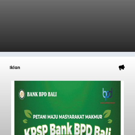
Iklan