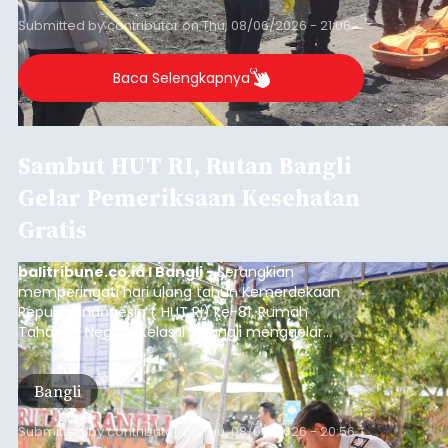
Submitted by
contributor
on
Thu, 08/06/2026 - 21:06
Baca Selengkapnya
Sambut HUT RI, Rutan Bangli
Gelar Pemeriksaan Kesehatan
Gratis
balitribune.co.id I Bangli -
Serangkian
memperingati hari ulang tahun Kemerdekaan
Republik Indonesia ( HUT RI) ke-81, Rumah
Tahanan Negara Kelas II B Bangli menggelar
kegiatan pemeriksaan kesehatan gratis, Rabu
(6/8/2026).
Bangli
Submitted by
contributor
on
Thu, 08/06/2026 - 20:56