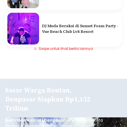
DJ Muda Beraksi di Sunset Foam Party -
Vue Beach Club Lv8 Resort
Swipe untuk lihat berita lainnya
Sasar Warga Rentan,
Denpasar Siapkan Rp1,152
Triliun
balitribune.co.id I Denpasar -
Pemerintah Kota
Denpasar mengalokasikan anggaran sebesar