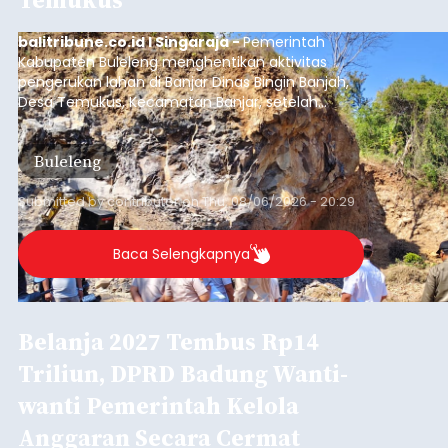
balitribune.co.id I Singaraja -
Pemerintah
Kabupaten Buleleng menghentikan aktivitas
pengerukan lahan di Banjar Dinas Bingin Banjah,
Desa Temukus, Kecamatan Banjar, setelah
ditemukan indikasi kegiatan pengambilan
material yang tidak sesuai dengan peruntukan
Buleleng
kawasan.
Submitted by
contributor
on
Thu, 08/06/2026 - 20:29
Baca Selengkapnya
Belanja 2027 Tembus Rp14
Triliun, DPRD Badung Wanti-
wanti Pemerintah Kelola
Anggaran Secara Cermat