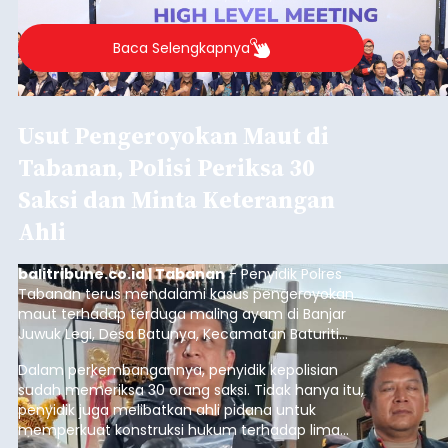
Baca Selengkapnya
Usut Pengeroyokan Maut di
Tabanan, Polisi Periksa 30
Saksi dan Minta Keterangan
Ahli
balitribune.co.id | Tabanan
- Penyidik Polres
Tabanan terus mendalami kasus pengeroyokan
maut terhadap terduga maling ayam di Banjar
Juwuk Legi, Desa Batunya, Kecamatan Baturiti
yang terjadi beberapa waktu lalu.
Dalam perkembangannya, penyidik kepolisian
sudah memeriksa 30 orang saksi. Tidak hanya itu,
penyidik juga melibatkan ahli pidana untuk
memperkuat konstruksi hukum terhadap lima