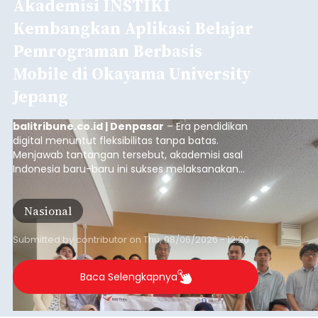
Akademisi INSTIKI
Kembangkan Aplikasi Belajar
Pemrograman Berbasis
Mobile di Okayama University
Jepang
balitribune.co.id | Denpasar
– Era pendidikan
digital menuntut fleksibilitas tanpa batas.
Menjawab tantangan tersebut, akademisi asal
Indonesia baru-baru ini sukses melaksanakan
program Pengabdian Kepada Masyarakat (PKM)
skala internasional di Distributed Systems
Nasional
Laboratory, Okayama University, Jepang.
Submitted by
contributor
on
Thu, 08/06/2026 - 12:20
Baca Selengkapnya