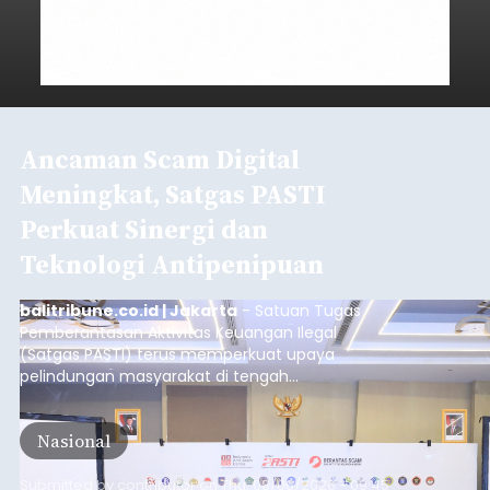
Ancaman Scam Digital
Meningkat, Satgas PASTI
Perkuat Sinergi dan
Teknologi Antipenipuan
balitribune.co.id | Jakarta
- Satuan Tugas
Pemberantasan Aktivitas Keuangan Ilegal
(Satgas PASTI) terus memperkuat upaya
pelindungan masyarakat di tengah
meningkatnya ancaman penipuan digital yang
semakin kompleks.
Nasional
Submitted by
contributor
on
Thu, 08/06/2026 - 09:45