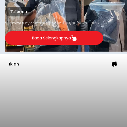
orang tersangka yang saat ini ditahan.
Tabanan
Submitted by
contributor
on
Thu, 08/06/2026 - 06:17
Baca Selengkapnya
Iklan