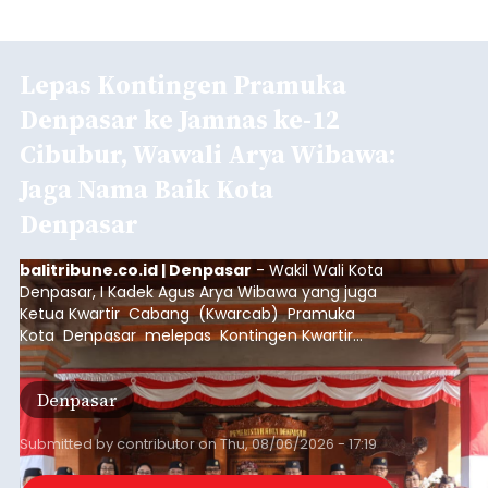
Lepas Kontingen Pramuka
Denpasar ke Jamnas ke-12
Cibubur, Wawali Arya Wibawa:
Jaga Nama Baik Kota
Denpasar
balitribune.co.id | Denpasar
- Wakil Wali Kota
Denpasar, I Kadek Agus Arya Wibawa yang juga
Ketua Kwartir Cabang (Kwarcab) Pramuka
Kota Denpasar melepas Kontingen Kwartir
Cabang Gerakan Pramuka Denpasar yang akan
mengikuti Jambore Nasional Pramuka ke-12
Denpasar
Tahun 2026 di Bumi Perkemahan Cibubur,
Jakarta Timur.
Submitted by
contributor
on
Thu, 08/06/2026 - 17:19