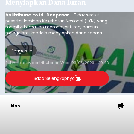
Menyiapkan Dana Iuran
balitribune.co.id | Denpasar
- Tidak sedikit
peserta Jaminan Kesehatan Nasional (JKN) yang
memiliki kemauan membayar iuran, namun
mengalami kendala menyiapkan dana secara
penuh saat jatuh tempo pembayaran iuran.
Kondisi ini terutama dialami oleh peserta
Denpasar
segmen Pekerja Bukan Penerima Upah (PBPU)
yang memiliki penghasilan tidak tetap.
Submitted by
contributor
on
Wed, 08/05/2026 - 20:43
Baca Selengkapnya
Iklan