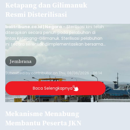
Ketapang dan Gilimanuk
Resmi Disterilisasi
balitribune.co.id | Negara
- Sterilisasi kini telah
diterapkan secara penuh pada pelabuhan di
lintas Ketapang-Gilimanuk. Sterilisasi pelabuhan
ini secara serentak diimplementasikan bersama
empat pelabuhan utama lainnya, yakni
Pelabuhan Merak, Bakauheni, Kayangan, dan
Jembrana
Lembar pada Rabu (5/8/2026).
Submitted by
contributor
on
Thu, 08/06/2026 - 06:14
Baca Selengkapnya
Mekanisme Menabung
Membantu Peserta JKN