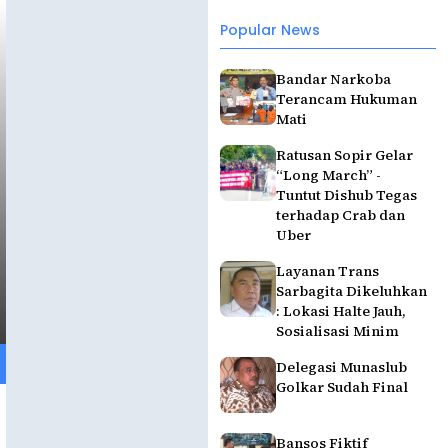
Popular News
Bandar Narkoba
Terancam Hukuman
Mati
Ratusan Sopir Gelar
“Long March” -
Tuntut Dishub Tegas
terhadap Crab dan
Uber
Layanan Trans
Sarbagita Dikeluhkan
: Lokasi Halte Jauh,
Sosialisasi Minim
Delegasi Munaslub
Golkar Sudah Final
Bansos Fiktif