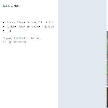
NASIONAL
Privacy Policy
Tentang Tribune Bali
Footer
Kontak
Pedoman Media
Info Iklan
Login
Copyright © 2024 Bali Tribune,
All Right Reserved.