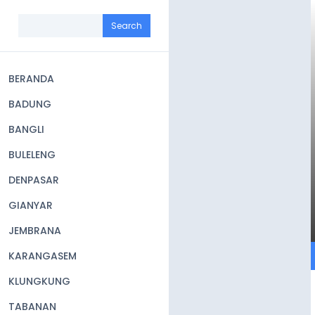
Skip
to
Search
main
content
BERANDA
Main
BADUNG
navigation
BANGLI
BULELENG
DENPASAR
GIANYAR
JEMBRANA
KARANGASEM
KLUNGKUNG
TABANAN