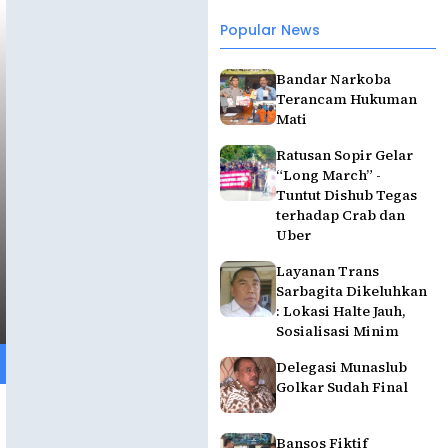
Popular News
Bandar Narkoba
Terancam Hukuman
Mati
Ratusan Sopir Gelar
“Long March” -
Tuntut Dishub Tegas
terhadap Crab dan
Uber
Layanan Trans
Sarbagita Dikeluhkan
: Lokasi Halte Jauh,
Sosialisasi Minim
Delegasi Munaslub
Golkar Sudah Final
Bansos Fiktif