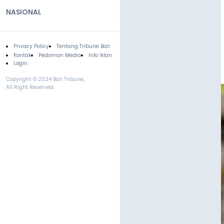
NASIONAL
Privacy Policy
Tentang Tribune Bali
Footer
Kontak
Pedoman Media
Info Iklan
Login
Copyright © 2024 Bali Tribune,
All Right Reserved.