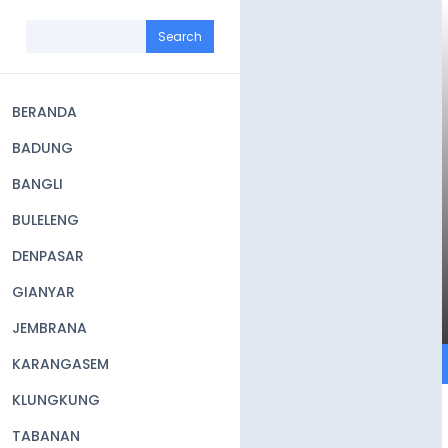
Skip
to
Search
main
content
BERANDA
Main
BADUNG
navigation
BANGLI
BULELENG
DENPASAR
GIANYAR
JEMBRANA
KARANGASEM
KLUNGKUNG
TABANAN