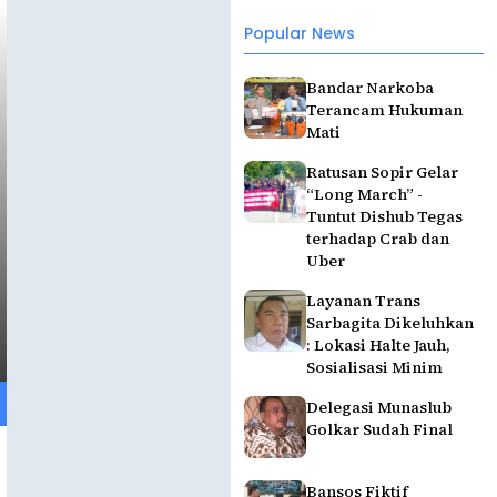
Popular News
Bandar Narkoba
Terancam Hukuman
Mati
Ratusan Sopir Gelar
“Long March” -
Tuntut Dishub Tegas
terhadap Crab dan
Uber
Layanan Trans
Sarbagita Dikeluhkan
: Lokasi Halte Jauh,
Sosialisasi Minim
Delegasi Munaslub
Golkar Sudah Final
Bansos Fiktif