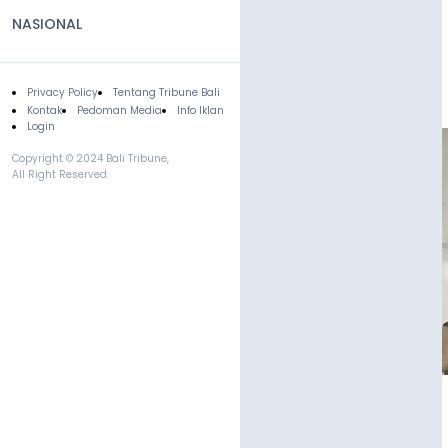
NASIONAL
Privacy Policy
Tentang Tribune Bali
Footer
Kontak
Pedoman Media
Info Iklan
Login
Copyright © 2024 Bali Tribune,
All Right Reserved.