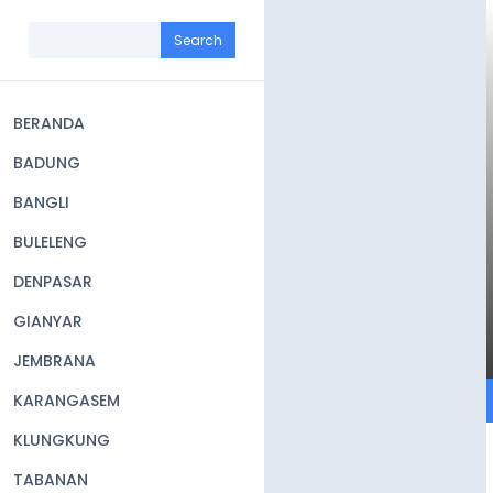
Skip
to
Search
main
content
BERANDA
Main
BADUNG
navigation
BANGLI
BULELENG
DENPASAR
GIANYAR
JEMBRANA
KARANGASEM
KLUNGKUNG
TABANAN