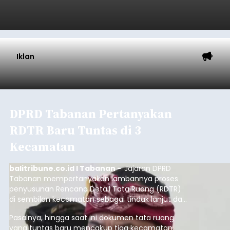
Iklan
DPRD Tabanan Pertanyakan
RDTR Baru Tuntas di 3
Kecamatan
balitribune.co.id I Tabanan -
Jajaran DPRD
Tabanan mempertanyakan lambannya proses
penyusunan Rencana Detail Tata Ruang (RDTR)
di sembilan kecamatan sebagai tindak lanjut dari
pelaksanaan RTRW.
Pasalnya, hingga saat ini dokumen tata ruang
yang tuntas baru mencakup tiga kecamatan,