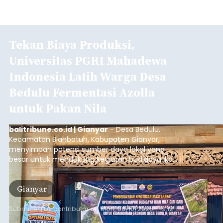
Tekan Biaya Produksi,
Universitas PGRI Mahadewa
Indonesia Latih Warga Desa
Bedulu Fermentasi Azolla
untuk Pakan Nila
balitribune.co.id | Gianyar
- Desa Bedulu,
Kecamatan Blahbatuh, Kabupaten Gianyar,
menyimpan potensi sumber daya lokal yang
besar untuk mendukung kegiatan budidaya ikan
nila.
Gianyar
Submitted by
contributor
on
Mon, 08/10/2026 - 19:12