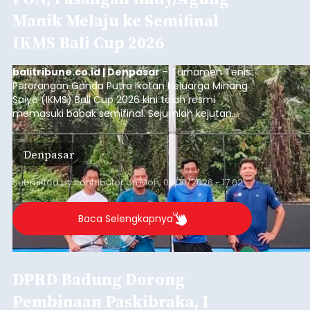
Manik Melaju ke Semifinal
IKMS Bali Cup 2026
balitribune.co.id | Denpasar
- Turnamen Tenis
Perorangan Ganda Putra Ikatan Keluarga Minang
Saiyo (IKMS) Bali Cup 2026 kini telah resmi
memasuki babak semifinal. Sejumlah kejutan
mewarnai babak delapan besar yang digelar di
Lapangan Tenis Telkom Denpasar pada Minggu,
Denpasar
9 Agustus 2026.
Submitted by
contributor
on
Mon, 08/10/2026 - 17:02
Baca Selengkapnya
DPRD Badung Dorong
Pembinaan Paskibraka, I