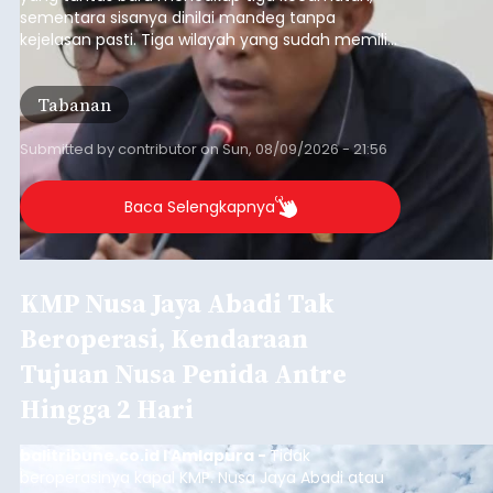
sementara sisanya dinilai mandeg tanpa
kejelasan pasti. Tiga wilayah yang sudah memiliki
RDTR tersebut meliputi Kecamatan Kediri,
Tabanan, dan Selemadeg Barat.
Tabanan
Submitted by
contributor
on
Sun, 08/09/2026 - 21:56
Baca Selengkapnya
KMP Nusa Jaya Abadi Tak
Beroperasi, Kendaraan
Tujuan Nusa Penida Antre
Hingga 2 Hari
balitribune.co.id I Amlapura -
Tidak
beroperasinya kapal KMP. Nusa Jaya Abadi atau