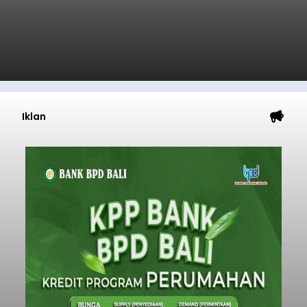
Iklan