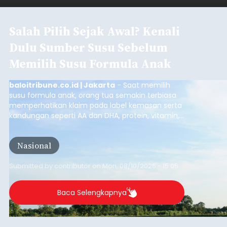
Salah Pilih Sejak Awal? Kenali
Dulu Sumber Susu Sebelum
Memilih Susu Formula Anak
baloitribune.co.id | Jakarta
- Saat memilih
susu formula anak, orang tua semakin terbiasa
memperhatikan klaim pada label kemasan serta
kandungan seperti AA dan DHA, protein, vitamin,
mineral, hingga gula tambahan. Namun, satu hal
yang belum banyak dicermati adalah dari mana
Nasional
sumber susu yang digunakan.
Submitted by
contributor
on
Mon, 08/10/2026 - 15:05
Baca Selengkapnya