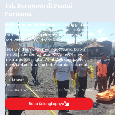
Tak Bernyawa di Pantai
Purnama
balitribune.co.id I Gianyar -
Seorang pria asal
Lingkungan Dalem, Pemogan, Denpasar Selatan,
Kota Denpasar, yang diketahui bernama I Kadek
Dedi Wiranata (35), ditemukan tidak bernyawa di
pesisir Pantai Purnama, Sukawati.
Sebelum ditemukan meninggal dunia, korban
sempat memberitahukan lokasi terakhirnya
melalui pesan singkat WhatsApp dan juga
mengirimkan foto dua botol pembersih lantai ke
istrinya.
Gianyar
Submitted by
contributor
on
Thu, 08/06/2026 - 21:06
Baca Selengkapnya