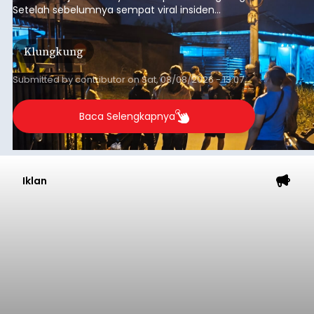
Setelah sebelumnya sempat viral insiden
keributan di barat Pasar Galiran, peristiwa serupa
kini menimpa seorang pemuda asal Kabupaten
Klungkung
Sumba Barat Daya (SBD), Nusa Tenggara Timur
(NTT).
Submitted by
contributor
on
Sat, 08/08/2026 - 13:07
Baca Selengkapnya
Iklan