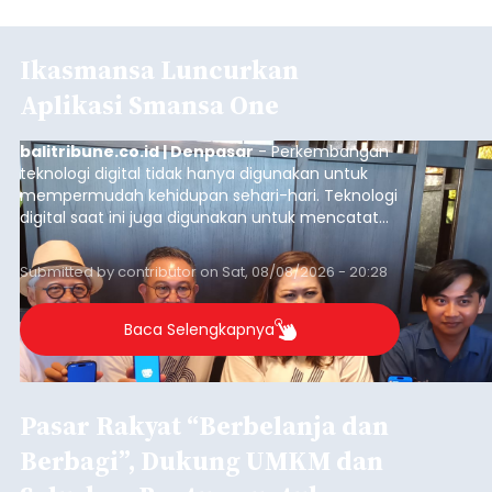
Ikasmansa Luncurkan
Aplikasi Smansa One
balitribune.co.id | Denpasar
- Perkembangan
teknologi digital tidak hanya digunakan untuk
mempermudah kehidupan sehari-hari. Teknologi
digital saat ini juga digunakan untuk mencatat
dan mengelola data base alumni dari suatu
sekolah, salah satunya adalah alumni SMA 1
Submitted by
contributor
on
Sat, 08/08/2026 - 20:28
Denpasar.
Baca Selengkapnya
Pasar Rakyat “Berbelanja dan
Berbagi”, Dukung UMKM dan