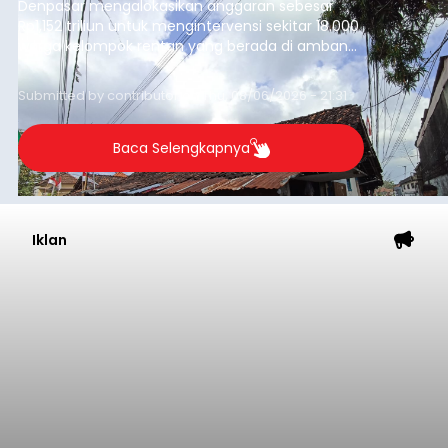
Denpasar mengalokasikan anggaran sebesar
Rp1,152 triliun untuk mengintervensi sekitar 18.000
warga kelompok rentan yang berada di ambang
garis kemiskinan. Langkah strategis ini diambil
guna menjaga masyarakat yang berada pada
Submitted by
contributor
on
Thu, 08/06/2026 - 21:31
kelompok desil 5 dan 6 tersebut agar tidak
merosot ke kategori miskin.
Baca Selengkapnya
Iklan