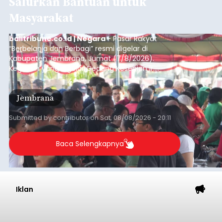
Salurkan Bantuan untuk
Masyarakat
balitribune.co.id | Negara
- Pasar Rakyat
“Berbelanja dan Berbagi” resmi digelar di
Kabupaten Jembrana, Jumat (7/8/2026).
Kegiatan yang digelar Gedung Kesenian Ir.
Soekarno ini memadukan pemberdayaan
ekonomi masyarakat dengan aksi sosial tersebut
Jembrana
mendapat antusiasme tinggi dan mencatat nilai
transaksi mencapai Rp672.733.200.
Submitted by
contributor
on
Sat, 08/08/2026 - 20:11
Baca Selengkapnya
Iklan