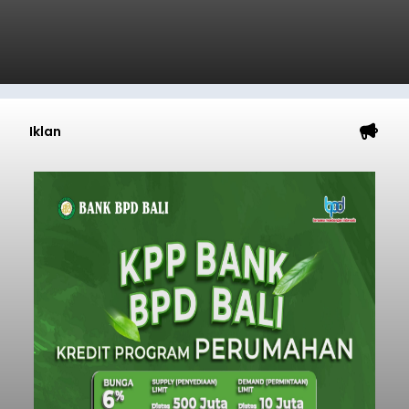
Iklan