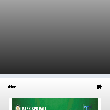
Iklan