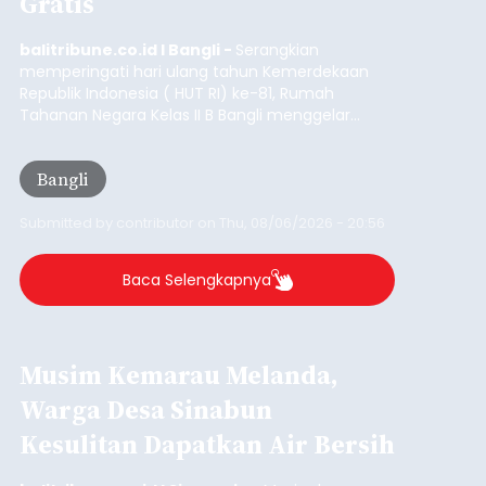
Gratis
balitribune.co.id I Bangli -
Serangkian
memperingati hari ulang tahun Kemerdekaan
Republik Indonesia ( HUT RI) ke-81, Rumah
Tahanan Negara Kelas II B Bangli menggelar
kegiatan pemeriksaan kesehatan gratis, Rabu
(6/8/2026).
Bangli
Submitted by
contributor
on
Thu, 08/06/2026 - 20:56
Baca Selengkapnya
Musim Kemarau Melanda,
Warga Desa Sinabun
Kesulitan Dapatkan Air Bersih