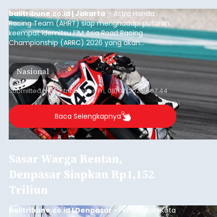
balitribune.co.id | Jakarta
– Astra Honda
Racing Team (AHRT) siap menghadapi putaran
keempat Idemitsu FIM Asia Road Racing
Championship (ARRC) 2026 yang akan
berlangsung di Pertamina Mandalika
International Circuit, Lombok, Nusa Tenggara
Nasional
Barat, pada 7–9 Agustus 2026.
Submitted by
contributor
on
Fri, 08/07/2026 - 07:44
Baca Selengkapnya
Sasar Warga Rentan,
Denpasar Siapkan Rp1,152
Triliun
balitribune.co.id I Denpasar -
Pemerintah Kota