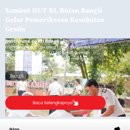
Sambut HUT RI, Rutan Bangli
Gelar Pemeriksaan Kesehatan
Gratis
balitribune.co.id I Bangli -
Serangkian
memperingati hari ulang tahun Kemerdekaan
Republik Indonesia ( HUT RI) ke-81, Rumah
Tahanan Negara Kelas II B Bangli menggelar
kegiatan pemeriksaan kesehatan gratis, Rabu
(6/8/2026).
Bangli
Submitted by
contributor
on
Thu, 08/06/2026 - 20:56
Baca Selengkapnya
Iklan