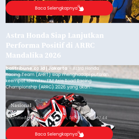
Baca Selengkapnya
Astra Honda Siap Lanjutkan
Performa Positif di ARRC
Mandalika 2026
balitribune.co.id | Jakarta
– Astra Honda
Racing Team (AHRT) siap menghadapi putaran
keempat Idemitsu FIM Asia Road Racing
Championship (ARRC) 2026 yang akan
berlangsung di Pertamina Mandalika
International Circuit, Lombok, Nusa Tenggara
Nasional
Barat, pada 7–9 Agustus 2026.
Submitted by
contributor
on
Fri, 08/07/2026 - 07:44
Baca Selengkapnya