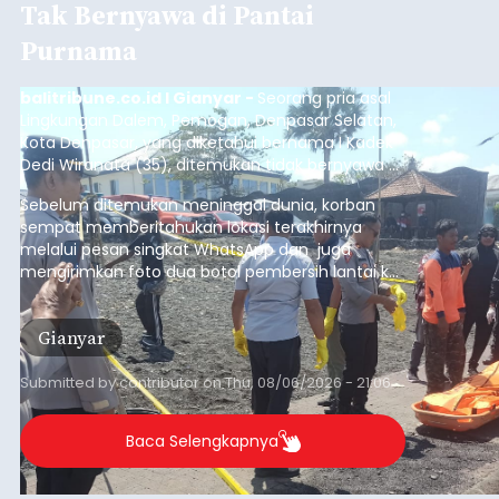
Tak Bernyawa di Pantai
Purnama
balitribune.co.id I Gianyar -
Seorang pria asal
Lingkungan Dalem, Pemogan, Denpasar Selatan,
Kota Denpasar, yang diketahui bernama I Kadek
Dedi Wiranata (35), ditemukan tidak bernyawa di
pesisir Pantai Purnama, Sukawati.
Sebelum ditemukan meninggal dunia, korban
sempat memberitahukan lokasi terakhirnya
melalui pesan singkat WhatsApp dan juga
mengirimkan foto dua botol pembersih lantai ke
istrinya.
Gianyar
Submitted by
contributor
on
Thu, 08/06/2026 - 21:06
Baca Selengkapnya