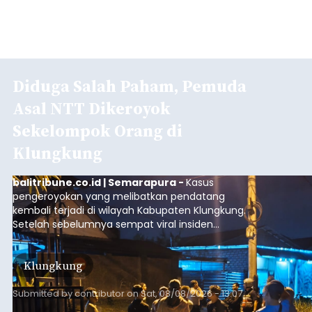
Diduga Salah Paham, Pemuda
Asal NTT Dikeroyok
Sekelompok Orang di
Klungkung
balitribune.co.id | Semarapura -
Kasus
pengeroyokan yang melibatkan pendatang
kembali terjadi di wilayah Kabupaten Klungkung.
Setelah sebelumnya sempat viral insiden
keributan di barat Pasar Galiran, peristiwa serupa
kini menimpa seorang pemuda asal Kabupaten
Klungkung
Sumba Barat Daya (SBD), Nusa Tenggara Timur
(NTT).
Submitted by
contributor
on
Sat, 08/08/2026 - 13:07