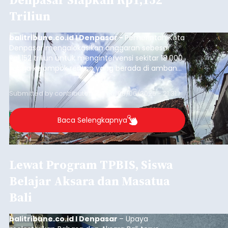
Triliun
balitribune.co.id I Denpasar -
Pemerintah Kota
Denpasar mengalokasikan anggaran sebesar
Rp1,152 triliun untuk mengintervensi sekitar 18.000
warga kelompok rentan yang berada di ambang
garis kemiskinan. Langkah strategis ini diambil
guna menjaga masyarakat yang berada pada
Submitted by
contributor
on
Thu, 08/06/2026 - 21:31
kelompok desil 5 dan 6 tersebut agar tidak
merosot ke kategori miskin.
Baca Selengkapnya
Lewat Program TPBIS, Siswa
Belajar Aksara dan Masatua
Bali
balitribune.co.id I Denpasar
– Upaya