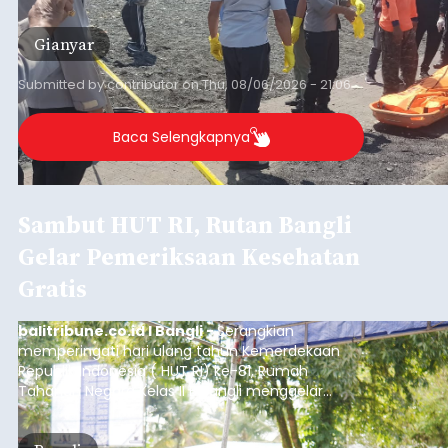
Sempat Cekcok dengan Istri,
Pria Asal Pemogan Ditemukan
Tak Bernyawa di Pantai
Purnama
balitribune.co.id I Gianyar -
Seorang pria asal