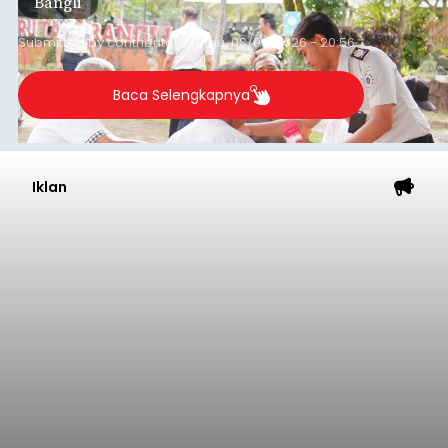
Lingkungan Dalem, Pemogan, Denpasar Selatan,
Kota Denpasar, yang diketahui bernama I Kadek
Dedi Wiranata (35), ditemukan tidak bernyawa di
pesisir Pantai Purnama, Sukawati.
Sebelum ditemukan meninggal dunia, korban
sempat memberitahukan lokasi terakhirnya
melalui pesan singkat WhatsApp dan juga
mengirimkan foto dua botol pembersih lantai ke
istrinya.
Gianyar
Submitted by
contributor
on
Thu, 08/06/2026 - 21:06
Baca Selengkapnya
Sambut HUT RI, Rutan Bangli
Gelar Pemeriksaan Kesehatan
Gratis