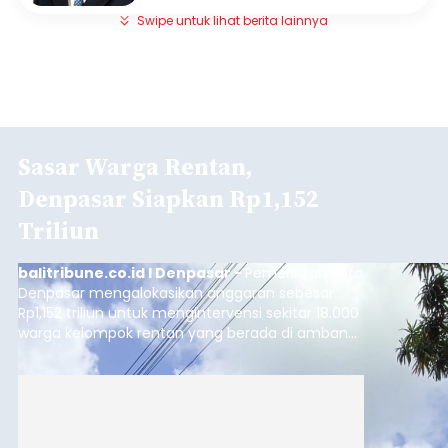
Swipe untuk lihat berita lainnya
Sasar Warga Rentan,
Denpasar Siapkan Rp1,152
Triliun
balitribune.co.id I Denpasar -
Pemerintah Kota
Denpasar mengalokasikan anggaran sebesar
Rp1,152 triliun untuk mengintervensi sekitar 18.000
warga kelompok rentan yang berada di ambang
garis kemiskinan. Langkah strategis ini diambil
guna menjaga masyarakat yang berada pada
kelompok desil 5 dan 6 tersebut agar tidak
merosot ke kategori miskin.