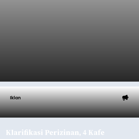
Tumbuh 25 Persen
balitribune.coo.id I Singaraja -
PT Pelabuhan
Indonesia (Persero) atau Pelindo Cabang
Celukan Bawang mencatat kinerja operasional
yang positif hingga Juli 2026. Peningkatan terlihat
dari arus kapal yang mencapai 1,48 juta Gross
Tonnage (GT), atau tumbuh 12,4 persen
Buleleng
dibandingkan periode yang sama tahun lalu
yang tercatat sebesar 1,32 juta GT.
Submitted by
contributor
on
Thu, 08/06/2026 - 20:41
Baca Selengkapnya
Iklan