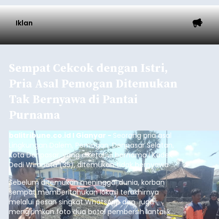
Iklan