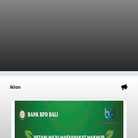
balitribune.co.id I Bangli -
Serangkian
memperingati hari ulang tahun Kemerdekaan
Republik Indonesia ( HUT RI) ke-81, Rumah
Tahanan Negara Kelas II B Bangli menggelar
kegiatan pemeriksaan kesehatan gratis, Rabu
(6/8/2026).
Bangli
Submitted by
contributor
on
Thu, 08/06/2026 - 20:56
Baca Selengkapnya
Iklan