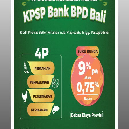
Iklan