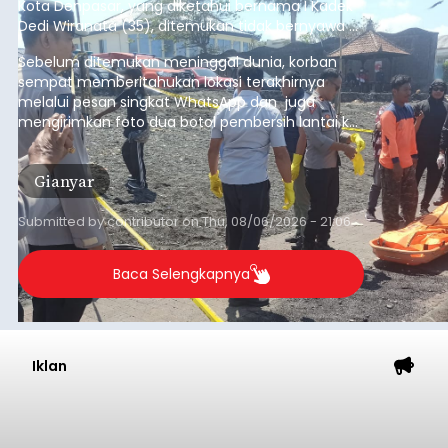
Kota Denpasar, yang diketahui bernama I Kadek
Dedi Wiranata (35), ditemukan tidak bernyawa di
pesisir Pantai Purnama, Sukawati.
Sebelum ditemukan meninggal dunia, korban
sempat memberitahukan lokasi terakhirnya
melalui pesan singkat WhatsApp dan juga
mengirimkan foto dua botol pembersih lantai ke
istrinya.
Gianyar
Submitted by
contributor
on
Thu, 08/06/2026 - 21:06
Baca Selengkapnya
Iklan