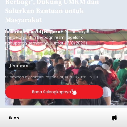
Berbagi”, Dukung UMKM dan
Salurkan Bantuan untuk
Masyarakat
balitribune.co.id | Negara
- Pasar Rakyat
“Berbelanja dan Berbagi” resmi digelar di
Kabupaten Jembrana, Jumat (7/8/2026).
Kegiatan yang digelar Gedung Kesenian Ir.
Soekarno ini memadukan pemberdayaan
ekonomi masyarakat dengan aksi sosial tersebut
Jembrana
mendapat antusiasme tinggi dan mencatat nilai
transaksi mencapai Rp672.733.200.
Submitted by
contributor
on
Sat, 08/08/2026 - 20:11
Baca Selengkapnya
Iklan