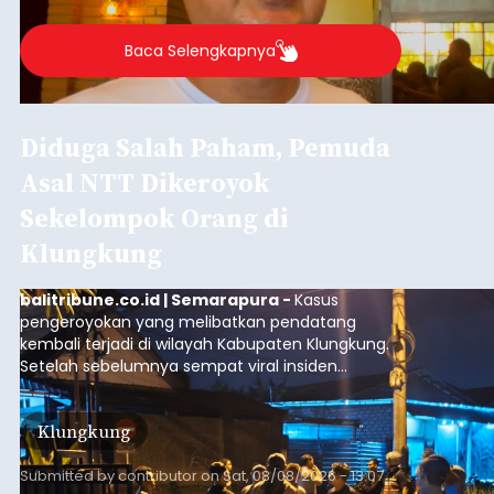
Agung Partha Adnyana di Denpasar, Sabtu (8/8).
Baca Selengkapnya
Diduga Salah Paham, Pemuda
Asal NTT Dikeroyok
Sekelompok Orang di
Klungkung
balitribune.co.id | Semarapura -
Kasus
pengeroyokan yang melibatkan pendatang
kembali terjadi di wilayah Kabupaten Klungkung.
Setelah sebelumnya sempat viral insiden
keributan di barat Pasar Galiran, peristiwa serupa
kini menimpa seorang pemuda asal Kabupaten
Klungkung
Sumba Barat Daya (SBD), Nusa Tenggara Timur
(NTT).
Submitted by
contributor
on
Sat, 08/08/2026 - 13:07