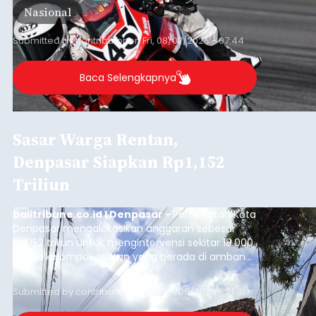
Nasional
Barat, pada 7–9 Agustus 2026.
Submitted by
contributor
on
Fri, 08/07/2026 - 07:44
Baca Selengkapnya
Sasar Warga Rentan,
Denpasar Siapkan Rp1,152
Triliun
balitribune.co.id I Denpasar -
Pemerintah Kota
Denpasar mengalokasikan anggaran sebesar
Rp1,152 triliun untuk mengintervensi sekitar 18.000
warga kelompok rentan yang berada di ambang
garis kemiskinan. Langkah strategis ini diambil
guna menjaga masyarakat yang berada pada
Submitted by
contributor
on
Thu, 08/06/2026 - 21:31
kelompok desil 5 dan 6 tersebut agar tidak
merosot ke kategori miskin.