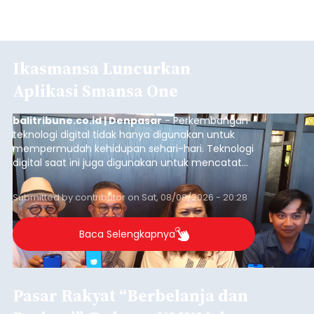
Ikasmansa Luncurkan
Aplikasi Smansa One
balitribune.co.id | Denpasar
- Perkembangan
teknologi digital tidak hanya digunakan untuk
mempermudah kehidupan sehari-hari. Teknologi
digital saat ini juga digunakan untuk mencatat
dan mengelola data base alumni dari suatu
sekolah, salah satunya adalah alumni SMA 1
Submitted by
contributor
on
Sat, 08/08/2026 - 20:28
Denpasar.
Baca Selengkapnya
Pasar Rakyat “Berbelanja dan