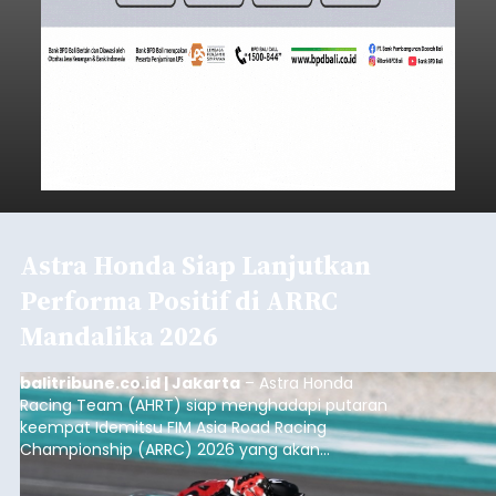
Astra Honda Siap Lanjutkan
Performa Positif di ARRC
Mandalika 2026
balitribune.co.id | Jakarta
– Astra Honda
Racing Team (AHRT) siap menghadapi putaran
keempat Idemitsu FIM Asia Road Racing
Championship (ARRC) 2026 yang akan
berlangsung di Pertamina Mandalika
International Circuit, Lombok, Nusa Tenggara