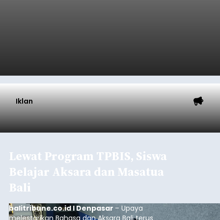
Iklan
Lewat Program TPBIS, Siswa
Belajar Aksara dan Masatua
Bali
balitribune.co.id I Denpasar
– Upaya
melestarikan Bahasa dan Aksara Bali terus