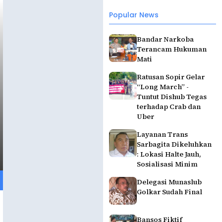
Popular News
Bandar Narkoba
Terancam Hukuman
Mati
Ratusan Sopir Gelar
“Long March” -
Tuntut Dishub Tegas
terhadap Crab dan
Uber
Layanan Trans
Sarbagita Dikeluhkan
: Lokasi Halte Jauh,
Sosialisasi Minim
Delegasi Munaslub
Golkar Sudah Final
Bansos Fiktif