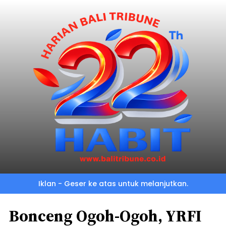
Iklan - Geser ke atas untuk melanjutkan.
Bonceng Ogoh-Ogoh, YRFI