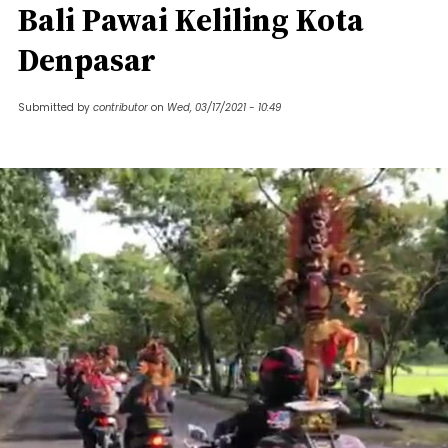
Bali Pawai Keliling Kota
Denpasar
Submitted by
contributor
on
Wed, 03/17/2021 - 10:49