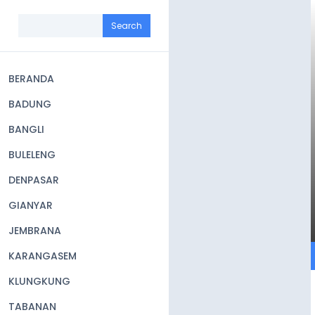
Skip
to
Search
main
content
BERANDA
Main
BADUNG
navigation
BANGLI
BULELENG
DENPASAR
GIANYAR
JEMBRANA
KARANGASEM
KLUNGKUNG
TABANAN