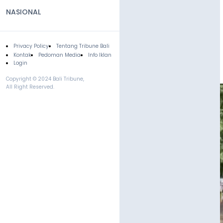
NASIONAL
Privacy Policy
Tentang Tribune Bali
Footer
Kontak
Pedoman Media
Info Iklan
Login
Copyright © 2024 Bali Tribune,
All Right Reserved.