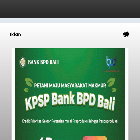
Iklan