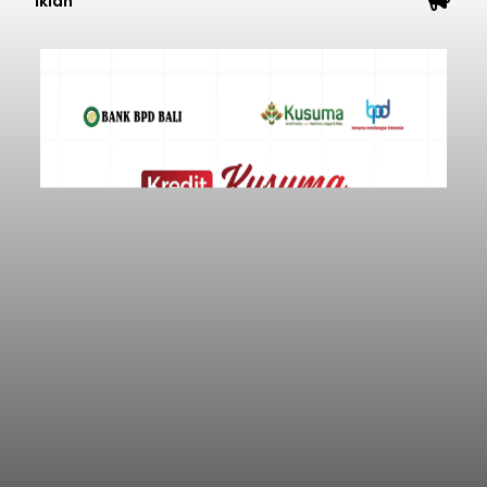
Iklan