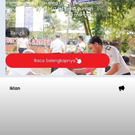
memperingati hari ulang tahun Kemerdekaan
Republik Indonesia ( HUT RI) ke-81, Rumah
Tahanan Negara Kelas II B Bangli menggelar
kegiatan pemeriksaan kesehatan gratis, Rabu
(6/8/2026).
Bangli
Submitted by
contributor
on
Thu, 08/06/2026 - 20:56
Baca Selengkapnya
Iklan