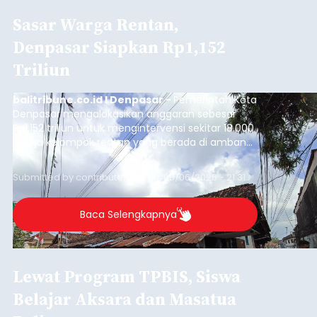
Sasar Warga Rentan,
Denpasar Siapkan Rp1,152
Triliun
balitribune.co.id I Denpasar -
Pemerintah Kota
Denpasar mengalokasikan anggaran sebesar
Rp1,152 triliun untuk mengintervensi sekitar 18.000
warga kelompok rentan yang berada di ambang
garis kemiskinan. Langkah strategis ini diambil
guna menjaga masyarakat yang berada pada
Submitted by
contributor
on
Thu, 08/06/2026 - 21:31
kelompok desil 5 dan 6 tersebut agar tidak
merosot ke kategori miskin.
Baca Selengkapnya
Lewat Program TPBIS, Siswa
Belajar Aksara dan Masatua