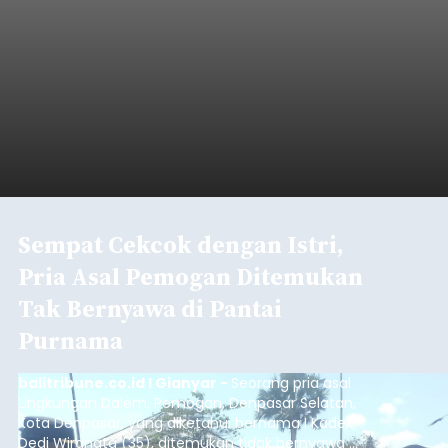
Sempat Cekcok dengan Istri,
Pria Asal Pemogan Ditemukan
Tak Bernyawa di Pantai
Purnama
balitribune.co.id I Gianyar -
Seorang pria asal
Lingkungan Dalem, Pemogan, Denpasar Selatan,
Kota Denpasar, yang diketahui bernama I Kadek
Dedi Wiranata (35), ditemukan tidak bernyawa di