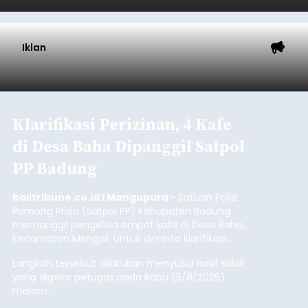
balitribune.coo.id I Singaraja -
PT Pelabuhan
Indonesia (Persero) atau Pelindo Cabang
Celukan Bawang mencatat kinerja operasional
yang positif hingga Juli 2026. Peningkatan terlihat
dari arus kapal yang mencapai 1,48 juta Gross
Tonnage (GT), atau tumbuh 12,4 persen
Buleleng
dibandingkan periode yang sama tahun lalu
yang tercatat sebesar 1,32 juta GT.
Submitted by
contributor
on
Thu, 08/06/2026 - 20:41
Baca Selengkapnya
Iklan