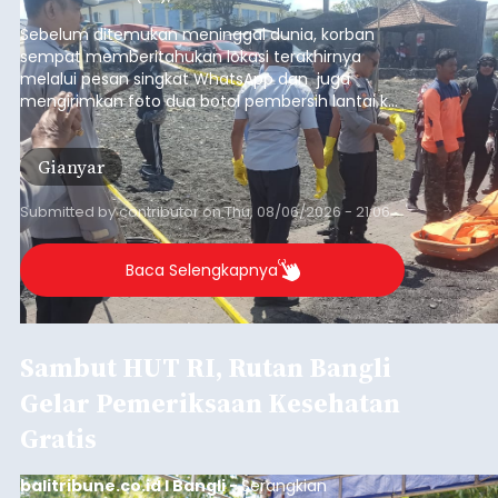
pesisir Pantai Purnama, Sukawati.
Sebelum ditemukan meninggal dunia, korban
sempat memberitahukan lokasi terakhirnya
melalui pesan singkat WhatsApp dan juga
mengirimkan foto dua botol pembersih lantai ke
istrinya.
Gianyar
Submitted by
contributor
on
Thu, 08/06/2026 - 21:06
Baca Selengkapnya
Sambut HUT RI, Rutan Bangli
Gelar Pemeriksaan Kesehatan
Gratis
balitribune.co.id I Bangli -
Serangkian