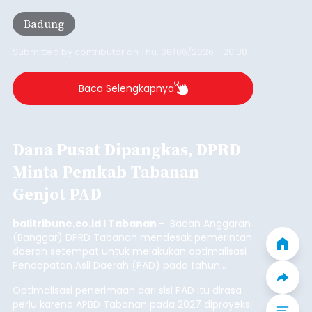
Iklan