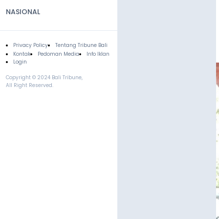
NASIONAL
Privacy Policy
Tentang Tribune Bali
Footer
Kontak
Pedoman Media
Info Iklan
Login
Copyright © 2024 Bali Tribune,
All Right Reserved.