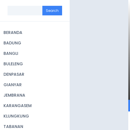
Skip
to
Search
main
content
BERANDA
Main
BADUNG
navigation
BANGLI
BULELENG
DENPASAR
GIANYAR
JEMBRANA
KARANGASEM
KLUNGKUNG
TABANAN