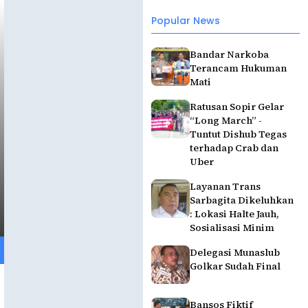
Popular News
Bandar Narkoba
Terancam Hukuman
Mati
Ratusan Sopir Gelar
“Long March” -
Tuntut Dishub Tegas
terhadap Crab dan
Uber
Layanan Trans
Sarbagita Dikeluhkan
: Lokasi Halte Jauh,
Sosialisasi Minim
Delegasi Munaslub
Golkar Sudah Final
Bansos Fiktif