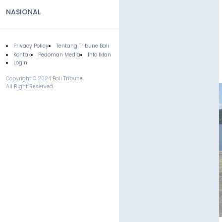
NASIONAL
Privacy Policy
Tentang Tribune Bali
Footer
Kontak
Pedoman Media
Info Iklan
Login
Copyright © 2024 Bali Tribune,
All Right Reserved.