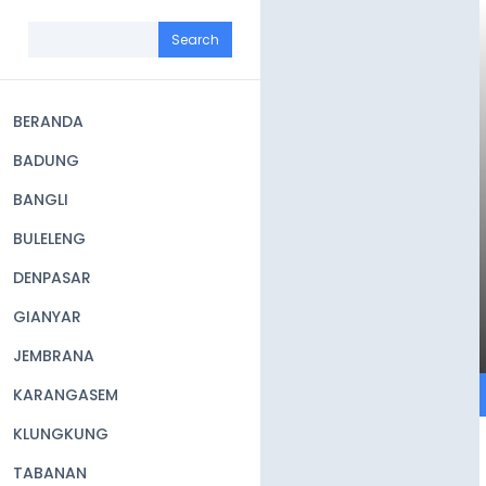
Skip
to
Search
main
content
BERANDA
Main
BADUNG
navigation
BANGLI
BULELENG
DENPASAR
GIANYAR
JEMBRANA
KARANGASEM
KLUNGKUNG
TABANAN