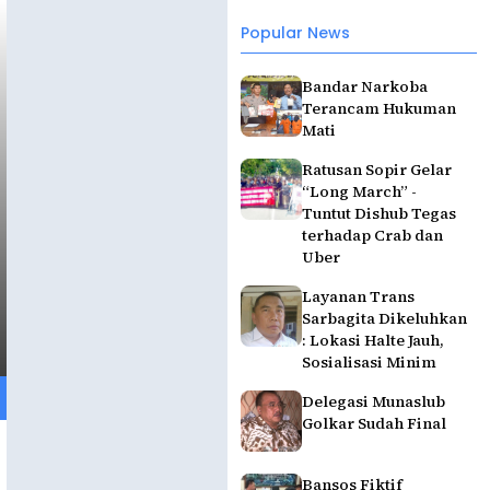
Popular News
Bandar Narkoba
Terancam Hukuman
Mati
Ratusan Sopir Gelar
“Long March” -
Tuntut Dishub Tegas
terhadap Crab dan
Uber
Layanan Trans
Sarbagita Dikeluhkan
: Lokasi Halte Jauh,
Sosialisasi Minim
Delegasi Munaslub
Golkar Sudah Final
Bansos Fiktif