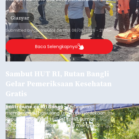
istrinya.
Gianyar
Submitted by
contributor
on
Thu, 08/06/2026 - 21:06
Baca Selengkapnya
Sambut HUT RI, Rutan Bangli
Gelar Pemeriksaan Kesehatan
Gratis
balitribune.co.id I Bangli -
Serangkian
memperingati hari ulang tahun Kemerdekaan
Republik Indonesia ( HUT RI) ke-81, Rumah
Tahanan Negara Kelas II B Bangli menggelar
kegiatan pemeriksaan kesehatan gratis, Rabu
(6/8/2026).