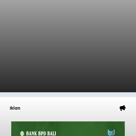
Iklan