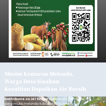
Musim Kemarau Melanda,
Warga Desa Sinabun
Kesulitan Dapatkan Air Bersih
balitribune.co.id I Singaraja -
Musim kemarau
yang mulai melanda Kabupaten Buleleng