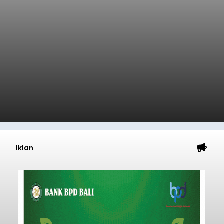
Iklan