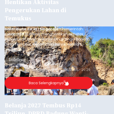
Hentikan Aktivitas
Pengerukan Lahan di
Temukus
balitribune.co.id I Singaraja -
Pemerintah
Kabupaten Buleleng menghentikan aktivitas
pengerukan lahan di Banjar Dinas Bingin Banjah,
Desa Temukus, Kecamatan Banjar, setelah
ditemukan indikasi kegiatan pengambilan
material yang tidak sesuai dengan peruntukan
Buleleng
kawasan.
Submitted by
contributor
on
Thu, 08/06/2026 - 20:29
Baca Selengkapnya
Belanja 2027 Tembus Rp14
Triliun, DPRD Badung Wanti-