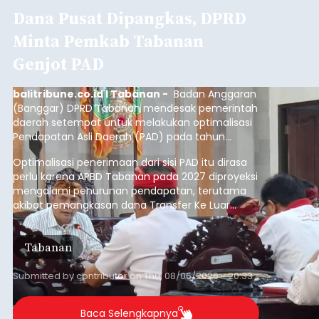
Dana Pusat Dipangkas, DPRD
Minta Pemkab Tabanan
Genjot PAD
balitribune.co.id I Tabanan -
Badan Anggaran
(Banggar) DPRD Tabanan mendesak pemerintah
daerah setempat untuk melakukan optimalisasi
Pendapatan Asli Daerah (PAD) pada tahun
anggaran 2027.
Optimalisasi penerimaan dari sisi PAD itu dirasa
perlu karena APBD Tabanan pada 2027 diproyeksi
mengalami penurunan pendapatan, terutama
akibat pemangkasan dana Transfer Ke Luar
Daerah (TKD) dari pemerintah pusat.
Tabanan
Submitted by
contributor
on
Thu, 08/06/2026 - 20:33
Baca Selengkapnya