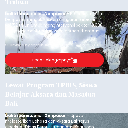
Triliun
balitribune.co.id I Denpasar -
Pemerintah Kota
Denpasar mengalokasikan anggaran sebesar
Rp1,152 triliun untuk mengintervensi sekitar 18.000
warga kelompok rentan yang berada di ambang
garis kemiskinan. Langkah strategis ini diambil
guna menjaga masyarakat yang berada pada
Submitted by
contributor
on
Thu, 08/06/2026 - 21:31
kelompok desil 5 dan 6 tersebut agar tidak
merosot ke kategori miskin.
Baca Selengkapnya
Lewat Program TPBIS, Siswa
Belajar Aksara dan Masatua
Bali
balitribune.co.id I Denpasar
– Upaya
melestarikan Bahasa dan Aksara Bali terus
diperkuat Dinas Perpustakaan dan Kearsipan