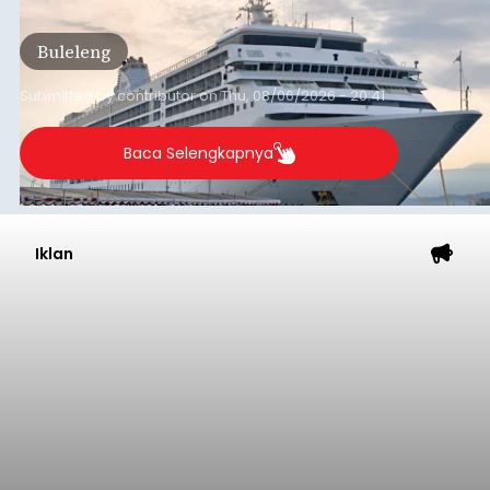
dari arus kapal yang mencapai 1,48 juta Gross
Tonnage (GT), atau tumbuh 12,4 persen
Buleleng
dibandingkan periode yang sama tahun lalu
yang tercatat sebesar 1,32 juta GT.
Submitted by
contributor
on
Thu, 08/06/2026 - 20:41
Baca Selengkapnya
Iklan