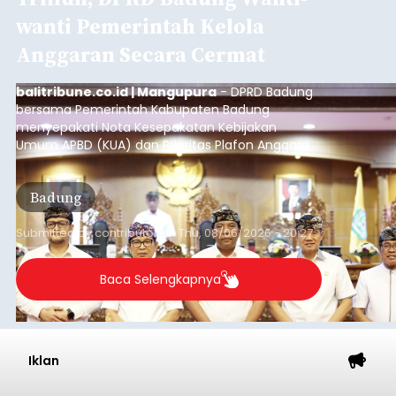
wanti Pemerintah Kelola
Anggaran Secara Cermat
balitribune.co.id | Mangupura
- DPRD Badung
bersama Pemerintah Kabupaten Badung
menyepakati Nota Kesepakatan Kebijakan
Umum APBD (KUA) dan Prioritas Plafon Anggaran
Sementara (PPAS) Tahun Anggaran 2027 dalam
rapat paripurna yang digelar di Gedung DPRD
Badung
Badung, Kamis (6/8/2026).
Submitted by
contributor
on
Thu, 08/06/2026 - 20:27
Baca Selengkapnya
Iklan