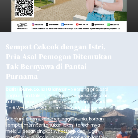
Sempat Cekcok dengan Istri,
Pria Asal Pemogan Ditemukan
Tak Bernyawa di Pantai
Purnama
balitribune.co.id I Gianyar -
Seorang pria asal
Lingkungan Dalem, Pemogan, Denpasar Selatan,
Kota Denpasar, yang diketahui bernama I Kadek
Dedi Wiranata (35), ditemukan tidak bernyawa di
pesisir Pantai Purnama, Sukawati.
Sebelum ditemukan meninggal dunia, korban
sempat memberitahukan lokasi terakhirnya
melalui pesan singkat WhatsApp dan juga
mengirimkan foto dua botol pembersih lantai ke