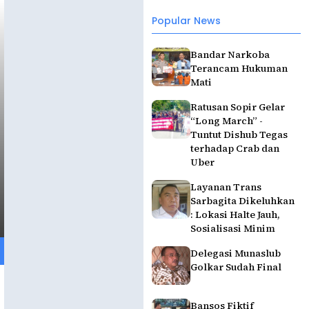
Popular News
Bandar Narkoba
Terancam Hukuman
Mati
Ratusan Sopir Gelar
“Long March” -
Tuntut Dishub Tegas
terhadap Crab dan
Uber
Layanan Trans
Sarbagita Dikeluhkan
: Lokasi Halte Jauh,
Sosialisasi Minim
Delegasi Munaslub
Golkar Sudah Final
Bansos Fiktif