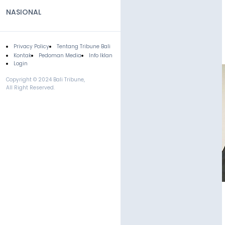
NASIONAL
Privacy Policy
Tentang Tribune Bali
Footer
Kontak
Pedoman Media
Info Iklan
Login
Copyright © 2024 Bali Tribune,
All Right Reserved.