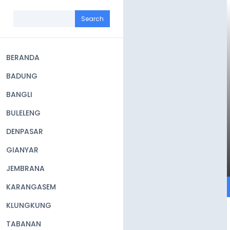
Skip
to
Search
main
content
BERANDA
Main
BADUNG
navigation
BANGLI
BULELENG
DENPASAR
GIANYAR
JEMBRANA
KARANGASEM
KLUNGKUNG
TABANAN