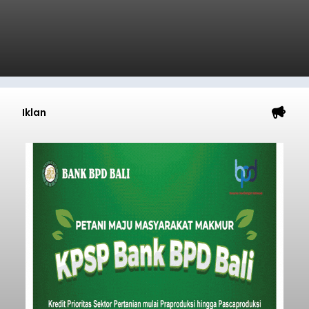
Iklan