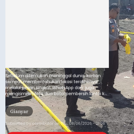
Sebelum ditemukan meninggal dunia, korban
sempat memberitahukan lokasi terakhirnya
melalui pesan singkat WhatsApp dan juga
mengirimkan foto dua botol pembersih lantai ke
istrinya.
Gianyar
Submitted by
contributor
on
Thu, 08/06/2026 - 21:06