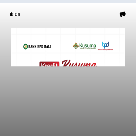
Iklan