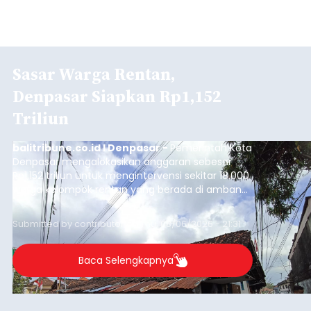
Sasar Warga Rentan,
Denpasar Siapkan Rp1,152
Triliun
balitribune.co.id I Denpasar -
Pemerintah Kota
Denpasar mengalokasikan anggaran sebesar
Rp1,152 triliun untuk mengintervensi sekitar 18.000
warga kelompok rentan yang berada di ambang
garis kemiskinan. Langkah strategis ini diambil
guna menjaga masyarakat yang berada pada
Submitted by
contributor
on
Thu, 08/06/2026 - 21:31
kelompok desil 5 dan 6 tersebut agar tidak
merosot ke kategori miskin.
Baca Selengkapnya