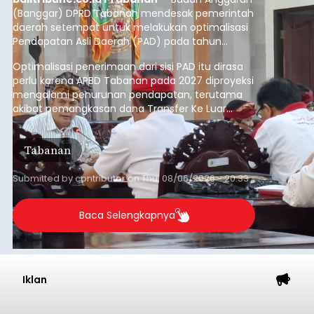
(Banggar) DPRD Tabanan mendesak pemerintah
daerah setempat untuk melakukan optimalisasi
Pendapatan Asli Daerah (PAD) pada tahun
anggaran 2027.
Optimalisasi penerimaan dari sisi PAD itu dirasa
perlu karena APBD Tabanan pada 2027 diproyeksi
mengalami penurunan pendapatan, terutama
akibat pemangkasan dana Transfer Ke Luar
Daerah (TKD) dari pemerintah pusat.
Tabanan
Submitted by
contributor
on
Thu, 08/06/2026 - 20:33
Baca Selengkapnya
Iklan