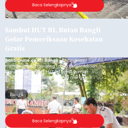
Baca Selengkapnya
Sambut HUT RI, Rutan Bangli
Gelar Pemeriksaan Kesehatan
Gratis
balitribune.co.id I Bangli -
Serangkian
memperingati hari ulang tahun Kemerdekaan
Republik Indonesia ( HUT RI) ke-81, Rumah
Tahanan Negara Kelas II B Bangli menggelar
kegiatan pemeriksaan kesehatan gratis, Rabu
(6/8/2026).
Bangli
Submitted by
contributor
on
Thu, 08/06/2026 - 20:56
Baca Selengkapnya