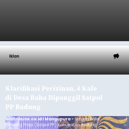
Iklan
Klarifikasi Perizinan, 4 Kafe
di Desa Baha Dipanggil Satpol
PP Badung
balitribune.co.id I Mangupura -
Satuan Polisi
Pamong Praja (Satpol PP) Kabupaten Badung