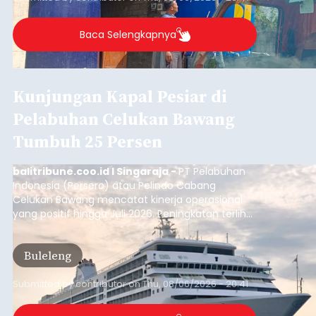
Buleleng.
Baca Selengkapnya
Kunjungan Kapal Pesiar di
Pelabuhan Celukan Bawang
Tumbuh 25 Persen
balitribune.coo.id I Singaraja -
PT Pelabuhan
Indonesia (Persero) atau Pelindo Cabang
Celukan Bawang mencatat kinerja operasional
yang positif hingga Juli 2026. Peningkatan terlihat
dari arus kapal yang mencapai 1,48 juta Gross
Tonnage (GT), atau tumbuh 12,4 persen
Buleleng
dibandingkan periode yang sama tahun lalu
yang tercatat sebesar 1,32 juta GT.
Submitted by
contributor
on
Thu, 08/06/2026 - 20:41