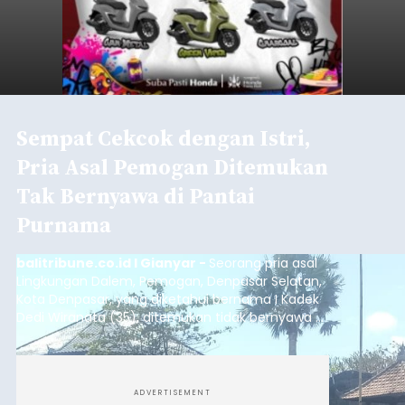
Sempat Cekcok dengan Istri,
Pria Asal Pemogan Ditemukan
Tak Bernyawa di Pantai
Purnama
balitribune.co.id I Gianyar -
Seorang pria asal
Lingkungan Dalem, Pemogan, Denpasar Selatan,
Kota Denpasar, yang diketahui bernama I Kadek
Dedi Wiranata (35), ditemukan tidak bernyawa di
pesisir Pantai Purnama, Sukawati.
ADVERTISEMENT