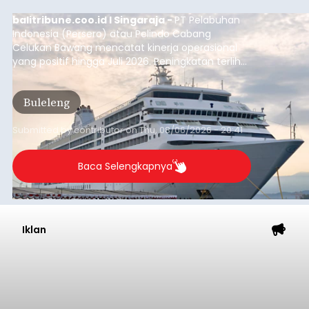
balitribune.coo.id I Singaraja -
PT Pelabuhan
Indonesia (Persero) atau Pelindo Cabang
Celukan Bawang mencatat kinerja operasional
yang positif hingga Juli 2026. Peningkatan terlihat
dari arus kapal yang mencapai 1,48 juta Gross
Tonnage (GT), atau tumbuh 12,4 persen
Buleleng
dibandingkan periode yang sama tahun lalu
yang tercatat sebesar 1,32 juta GT.
Submitted by
contributor
on
Thu, 08/06/2026 - 20:41
Baca Selengkapnya
Iklan