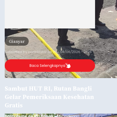
Gianyar
Submitted by
contributor
on
Thu, 08/06/2026 - 21:06
Baca Selengkapnya
Sambut HUT RI, Rutan Bangli
Gelar Pemeriksaan Kesehatan
Gratis
balitribune.co.id I Bangli -
Serangkian