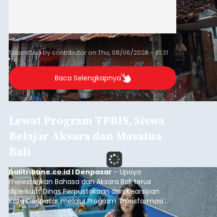
Submitted by
contributor
on
Thu, 08/06/2026 - 21:31
Baca Selengkapnya
Lewat Program TPBIS, Siswa
Belajar Aksara dan Masatua
Bali
balitribune.co.id I Denpasar
– Upaya
melestarikan Bahasa dan Aksara Bali terus
diperkuat Dinas Perpustakaan dan Kearsipan
Kota Denpasar melalui Program Transformasi
Perpustakaan Berbasis Inklusi Sosial (TPBIS).