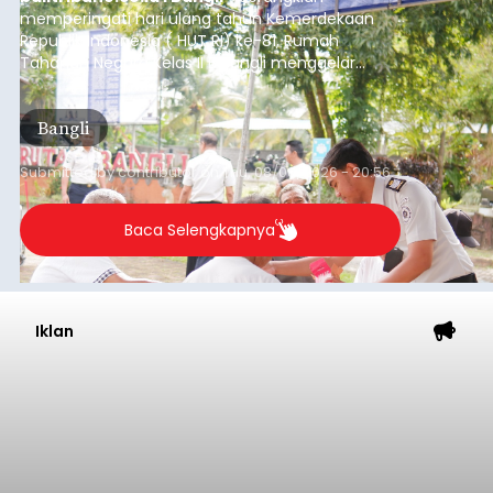
memperingati hari ulang tahun Kemerdekaan
Republik Indonesia ( HUT RI) ke-81, Rumah
Tahanan Negara Kelas II B Bangli menggelar
kegiatan pemeriksaan kesehatan gratis, Rabu
(6/8/2026).
Bangli
Submitted by
contributor
on
Thu, 08/06/2026 - 20:56
Baca Selengkapnya
Iklan