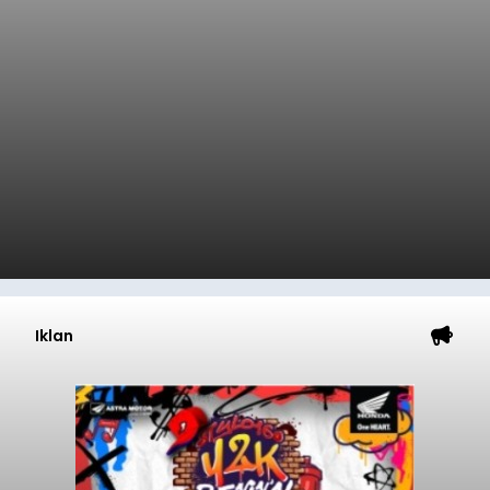
Iklan