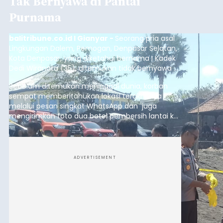
Tak Bernyawa di Pantai
Purnama
balitribune.co.id I Gianyar -
Seorang pria asal
Lingkungan Dalem, Pemogan, Denpasar Selatan,
Kota Denpasar, yang diketahui bernama I Kadek
Dedi Wiranata (35), ditemukan tidak bernyawa di
pesisir Pantai Purnama, Sukawati.
Sebelum ditemukan meninggal dunia, korban
sempat memberitahukan lokasi terakhirnya
melalui pesan singkat WhatsApp dan juga
mengirimkan foto dua botol pembersih lantai ke
istrinya.
ADVERTISEMENT