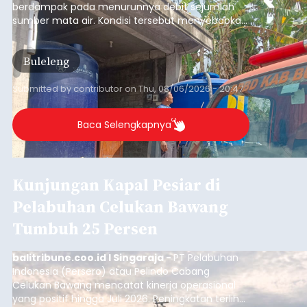
Iklan
Musim Kemarau Melanda,
Warga Desa Sinabun
Kesulitan Dapatkan Air Bersih
balitribune.co.id I Singaraja -
Musim kemarau
yang mulai melanda Kabupaten Buleleng
berdampak pada menurunnya debit sejumlah