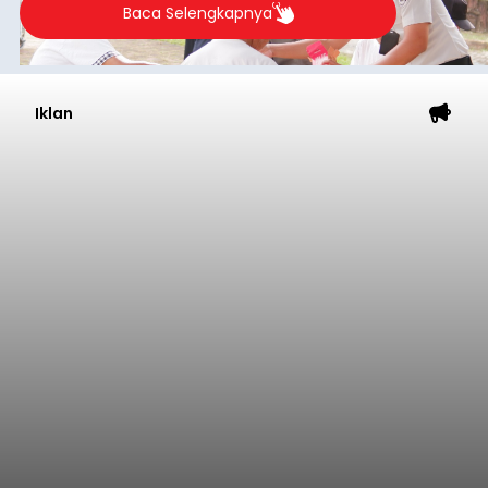
Baca Selengkapnya
Sambut HUT RI, Rutan Bangli
Gelar Pemeriksaan Kesehatan
Gratis
balitribune.co.id I Bangli -
Serangkian
memperingati hari ulang tahun Kemerdekaan
Republik Indonesia ( HUT RI) ke-81, Rumah
Tahanan Negara Kelas II B Bangli menggelar
kegiatan pemeriksaan kesehatan gratis, Rabu
(6/8/2026).
Bangli
Submitted by
contributor
on
Thu, 08/06/2026 - 20:56
Baca Selengkapnya