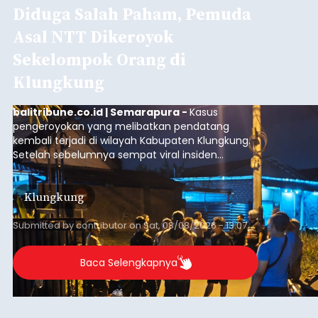
Diduga Salah Paham, Pemuda
Asal NTT Dikeroyok
Sekelompok Orang di
Klungkung
balitribune.co.id | Semarapura -
Kasus
pengeroyokan yang melibatkan pendatang
kembali terjadi di wilayah Kabupaten Klungkung.
Setelah sebelumnya sempat viral insiden
keributan di barat Pasar Galiran, peristiwa serupa
kini menimpa seorang pemuda asal Kabupaten
Klungkung
Sumba Barat Daya (SBD), Nusa Tenggara Timur
(NTT).
Submitted by
contributor
on
Sat, 08/08/2026 - 13:07
Baca Selengkapnya