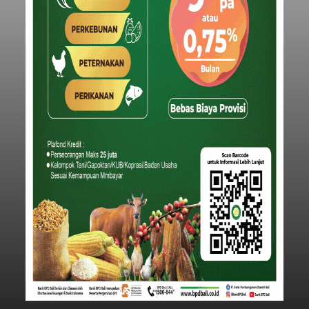
Iklan