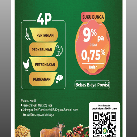
Iklan