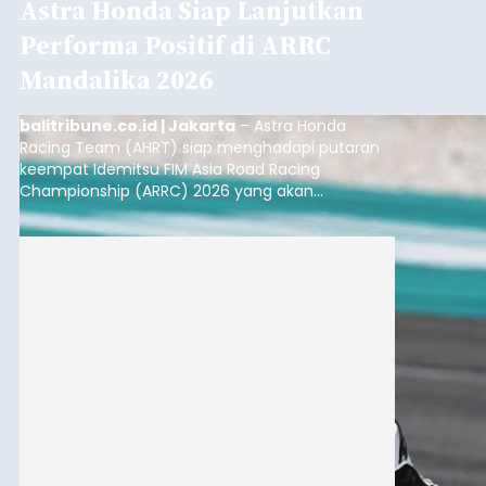
Astra Honda Siap Lanjutkan
Performa Positif di ARRC
Mandalika 2026
balitribune.co.id | Jakarta
– Astra Honda
Racing Team (AHRT) siap menghadapi putaran
keempat Idemitsu FIM Asia Road Racing
Championship (ARRC) 2026 yang akan
berlangsung di Pertamina Mandalika
International Circuit, Lombok, Nusa Tenggara
Barat, pada 7–9 Agustus 2026.