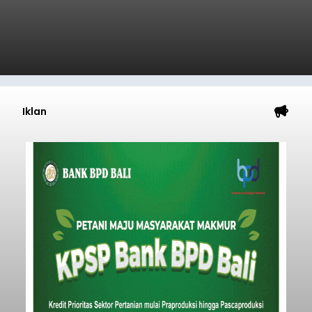
Minta Pemkab Tabanan
Genjot PAD
balitribune.co.id I Tabanan -
Badan Anggaran
(Banggar) DPRD Tabanan mendesak pemerintah
daerah setempat untuk melakukan optimalisasi
Pendapatan Asli Daerah (PAD) pada tahun
anggaran 2027.
Optimalisasi penerimaan dari sisi PAD itu dirasa
perlu karena APBD Tabanan pada 2027 diproyeksi
mengalami penurunan pendapatan, terutama
akibat pemangkasan dana Transfer Ke Luar
Daerah (TKD) dari pemerintah pusat.
Tabanan
Submitted by
contributor
on
Thu, 08/06/2026 - 20:33
Baca Selengkapnya