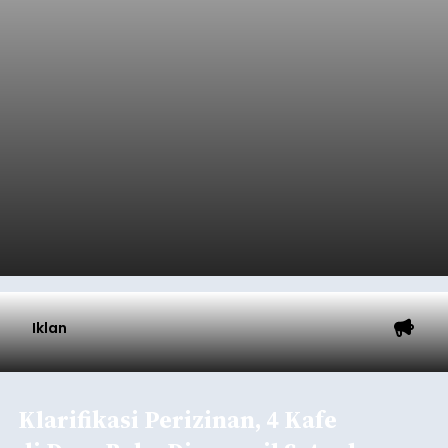
Tonnage (GT), atau tumbuh 12,4 persen
Buleleng
dibandingkan periode yang sama tahun lalu
yang tercatat sebesar 1,32 juta GT.
Submitted by
contributor
on
Thu, 08/06/2026 - 20:41
Baca Selengkapnya
Iklan