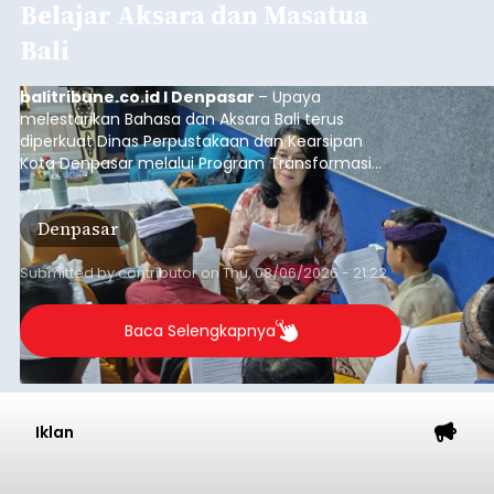
Sasar Warga Rentan,
Denpasar Siapkan Rp1,152
Triliun
balitribune.co.id I Denpasar -
Pemerintah Kota
Denpasar mengalokasikan anggaran sebesar
Rp1,152 triliun untuk mengintervensi sekitar 18.000
warga kelompok rentan yang berada di ambang
garis kemiskinan. Langkah strategis ini diambil
guna menjaga masyarakat yang berada pada
Submitted by
contributor
on
Thu, 08/06/2026 - 21:31
kelompok desil 5 dan 6 tersebut agar tidak
merosot ke kategori miskin.
Baca Selengkapnya
Lewat Program TPBIS, Siswa