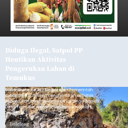
Iklan