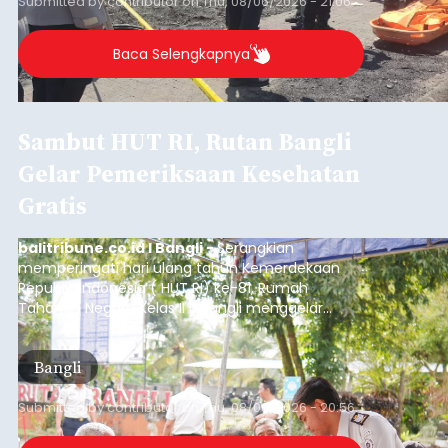
Sempat Cekcok dengan Istri,
Pria Asal Pemogan Ditemukan
Tak Bernyawa di Pantai
Purnama
balitribune.co.id I Gianyar -
Seorang pria asal
Lingkungan Dalem, Pemogan, Denpasar Selatan,
Kota Denpasar, yang diketahui bernama I Kadek
Dedi Wiranata (35), ditemukan tidak bernyawa di
pesisir Pantai Purnama, Sukawati.
Sebelum ditemukan meninggal dunia, korban
sempat memberitahukan lokasi terakhirnya
melalui pesan singkat WhatsApp dan juga
mengirimkan foto dua botol pembersih lantai ke
istrinya.
Gianyar
Submitted by
contributor
on
Thu, 08/06/2026 - 21:06