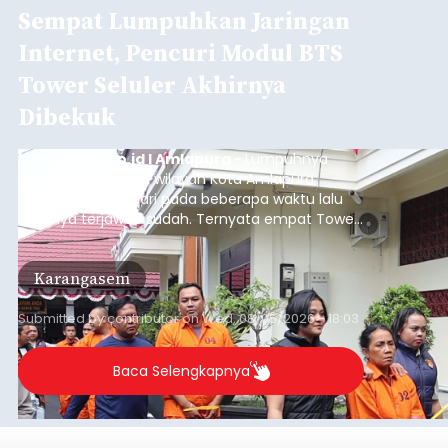
Sempat Lumpuhkan Jaringan
Internet, Pencuri Modul BTS
Tower Seluler Akhirnya
Dibekuk
balitribune.co.id I Amlapura -
Lumpuhnya
jaringan internet di wilayah Kota Amlapura
selama berhari-hari pada beberapa waktu lalu
akhirnya terjawab sudah. Ternyata empat Tower
BTS Seluler yang berada di lokasi berbeda di
wilayah Karangasem telah dibobol maling,
Karangasem
dimana bagian modul penguat signal yang
berada di Tower BTS Seluler itu hilang dicuri.
Submitted by
contributor
on
Wed, 08/05/2026 - 18:03
Baca Selengkapnya