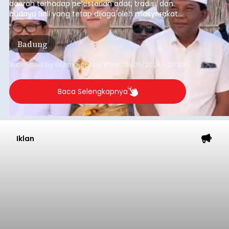
daerah terhadap pelestarian adat, tradisi, dan
budaya Bali yang tetap dijaga oleh masyarakat
desa adat.
Badung
Submitted by
contributor
on
Wed, 08/05/2026 - 20:23
Baca Selengkapnya
Iklan