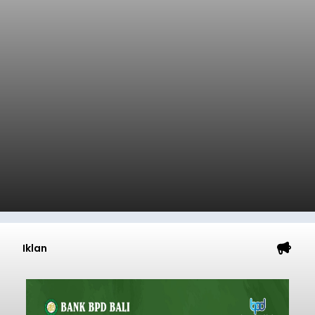
Iklan