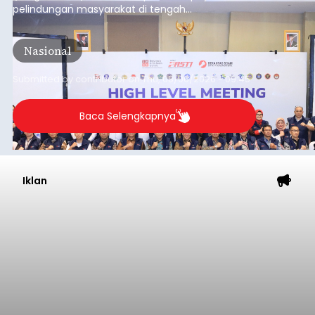
pelindungan masyarakat di tengah
meningkatnya ancaman penipuan digital yang
semakin kompleks.
Nasional
Submitted by
contributor
on
Thu, 08/06/2026 - 09:45
Baca Selengkapnya
Iklan