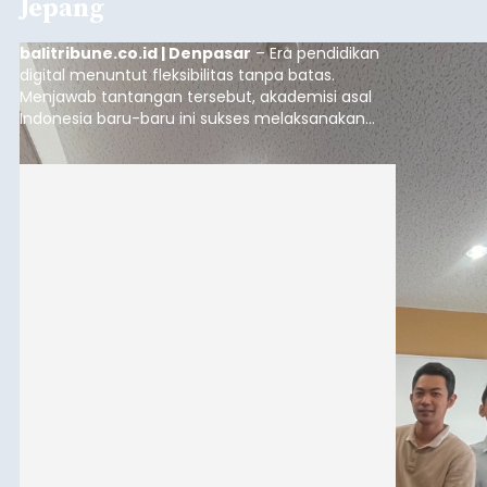
Jepang
balitribune.co.id | Denpasar
– Era pendidikan
digital menuntut fleksibilitas tanpa batas.
Menjawab tantangan tersebut, akademisi asal
Indonesia baru-baru ini sukses melaksanakan
program Pengabdian Kepada Masyarakat (PKM)
skala internasional di Distributed Systems
Laboratory, Okayama University, Jepang.