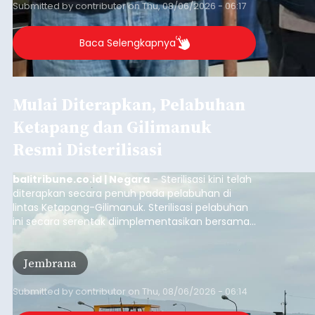
Submitted by
contributor
on
Thu, 08/06/2026 - 06:17
Baca Selengkapnya
Mulai Diterapkan, Pelabuhan
Ketapang dan Gilimanuk
Resmi Disterilisasi
balitribune.co.id | Negara
- Sterilisasi kini telah
diterapkan secara penuh pada pelabuhan di
lintas Ketapang-Gilimanuk. Sterilisasi pelabuhan
ini secara serentak diimplementasikan bersama
empat pelabuhan utama lainnya, yakni
Pelabuhan Merak, Bakauheni, Kayangan, dan
Jembrana
Lembar pada Rabu (5/8/2026).
Submitted by
contributor
on
Thu, 08/06/2026 - 06:14