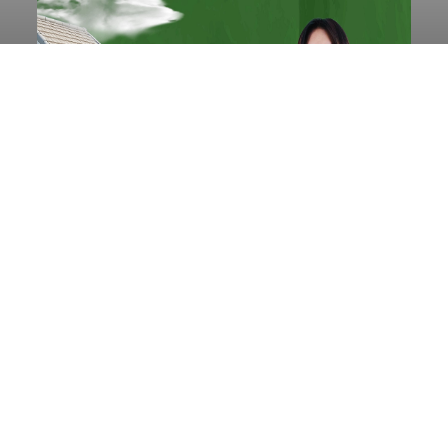
Ketua TP PKK Denpasar Ajak
Anak PAUD Panen Bawang
Merah di Subak Intaran Barat