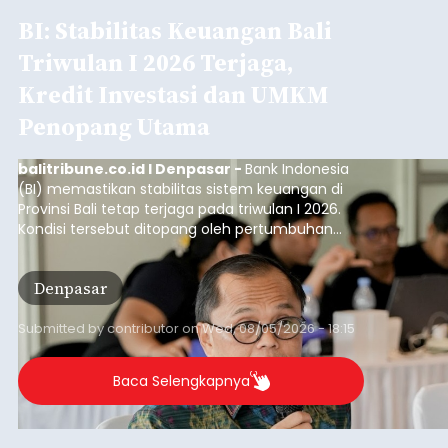
BI: Stabilitas Keuangan Bali
Triwulan I 2026 Terjaga,
Kredit Investasi dan UMKM
Penopang Utama
balitribune.co.id I Denpasar -
Bank Indonesia
(BI) memastikan stabilitas sistem keuangan di
Provinsi Bali tetap terjaga pada triwulan I 2026.
Kondisi tersebut ditopang oleh pertumbuhan
penyaluran kredit yang masih positif, terutama
pada sektor-sektor utama penggerak ekonomi
Denpasar
daerah, dengan risiko kredit yang tetap
terkendali.
Submitted by
contributor
on
Wed, 08/05/2026 - 18:15
Baca Selengkapnya