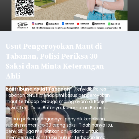
Usut Pengeroyokan Maut di
Tabanan, Polisi Periksa 30
Saksi dan Minta Keterangan
Ahli
balitribune.co.id | Tabanan
- Penyidik Polres
Tabanan terus mendalami kasus pengeroyokan
maut terhadap terduga maling ayam di Banjar
Juwuk Legi, Desa Batunya, Kecamatan Baturiti
yang terjadi beberapa waktu lalu.
Dalam perkembangannya, penyidik kepolisian
sudah memeriksa 30 orang saksi. Tidak hanya itu,
penyidik juga melibatkan ahli pidana untuk
memperkuat konstruksi hukum terhadap lima