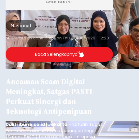
ADVERTISEMENT
Nasional
Submitted by
contributor
on
Thu, 08/06/2026 - 12:20
Baca Selengkapnya
Ancaman Scam Digital
Meningkat, Satgas PASTI
Perkuat Sinergi dan
Teknologi Antipenipuan
balitribune.co.id | Jakarta
- Satuan Tugas
Pemberantasan Aktivitas Keuangan Ilegal
(Satgas PASTI) terus memperkuat upaya