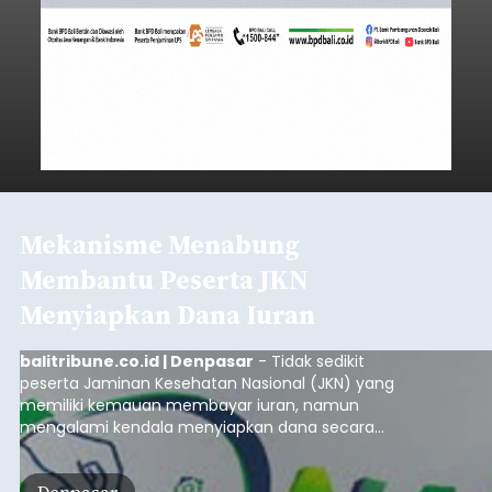
Mekanisme Menabung
Membantu Peserta JKN
Menyiapkan Dana Iuran
balitribune.co.id | Denpasar
- Tidak sedikit
peserta Jaminan Kesehatan Nasional (JKN) yang
memiliki kemauan membayar iuran, namun
mengalami kendala menyiapkan dana secara
penuh saat jatuh tempo pembayaran iuran.
Kondisi ini terutama dialami oleh peserta
Denpasar