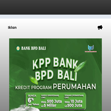
Iklan